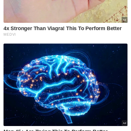
“Sejujurnya kami ahli keluarga DSN tidak
dapat membendung rasa kecewa kerana
setiap pengorbanan yang beliau lakukan
dalam memberikan khidmat untuk rakyat
dan negara ibarat mengorbankan nyawanya,
tidak dihargai,” ujarnya.
Muat turun aplikasi Sinar Harian.
Klik di sini!
Najib Tun Razak