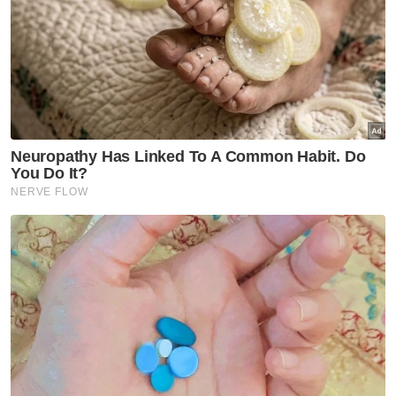
Malah ujarnya, bukti kecemerlangan mudah
diperoleh di saluran media sosial atau enjin
carian dan bukan hanya rekaan keluarga itu
untuk menceritakan kesedihan terhadap
hukuman penjara terhadap bapanya.
“Setahun berlalu, keadilan buat ayahanda
bagaikan sirna. Ayahanda masih di belakang
tirai besi, masih cuba tersenyum untuk kita
semua.
Berita Telus & Tulus menerusi E-Mel setiap
hari!