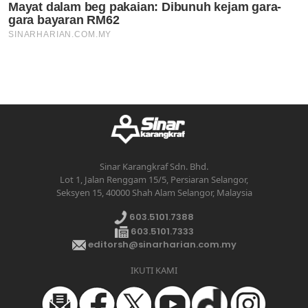
Sinar Karangkraf Sdn. Bhd.
Lot 1, Jalan Renggam 15/5, Persiaran Selangor,
Seksyen 15, 40000 Shah Alam Selangor, Malaysia
603.5101.7388
603.5101.7333
editorsh@sinarharian.com.my
IKUTI KAMI