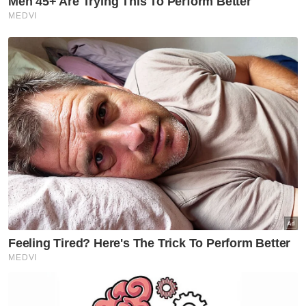
Artikel Disyorkan
Politik
Nurul Izzah fokus pengajian
lanjutan, kekal sebagai
anggota PKR
Politik
Joachim, Joniston menang
tanpa bertanding Presiden,
Timbalan Presiden PBS
Politik
Nurul Izzah cuti sementara
jawatan Timbalan Presiden
PKR