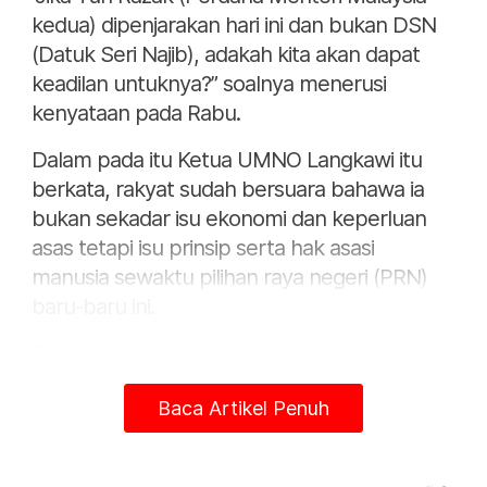
kedua) dipenjarakan hari ini dan bukan DSN
(Datuk Seri Najib), adakah kita akan dapat
keadilan untuknya?” soalnya menerusi
kenyataan pada Rabu.
Dalam pada itu Ketua UMNO Langkawi itu
berkata, rakyat sudah bersuara bahawa ia
bukan sekadar isu ekonomi dan keperluan
asas tetapi isu prinsip serta hak asasi
manusia sewaktu pilihan raya negeri (PRN)
baru-baru ini.
Beliau berkata, apa yang sedang berlaku
kepada bapanya adalah sesuatu yang zalim
Baca Artikel Penuh
dan cukup menyedihkan berdasarkan ulasan
seorang Hakim yang menghakimi Najib
mengenai dana RM42 juta.