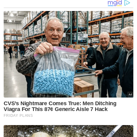
“Duit ini yang bukannya dari hasil rompakan
atau mana-mana sumber yang salah di sisi
perundangan, bahkan bukan pula dari
kantung KWAP (Kumpulan Wang Persaraan
Diperbadankan) tetapi diberi oleh syarikat-
syarikat perniagaan bagi tujuan CSR
(tanggungjawab sosial korporat).
“Malahan terbukti berkali-kali oleh pihak bank
dan SPRM (Suruhanjaya Pencegahan Rasuah
Malaysia) dalam perbicaraan itu akan
terdapatnya ‘money trail’ bahawa ayahanda
turut menerima sekurang-kurangnya RM642
juta sumbangan mahupun derma dari Arab
Saudi.
“Ini termasuk pindahan terus dari akaun bank