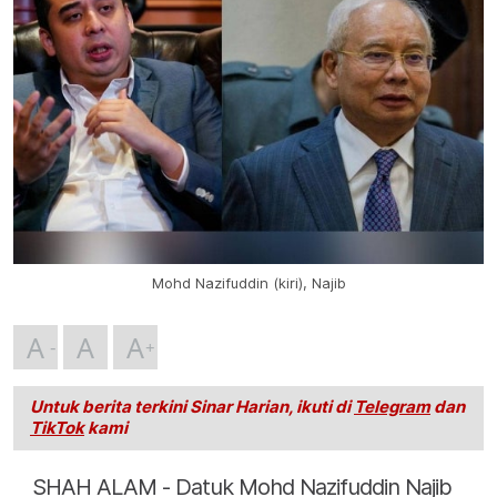
Mohd Nazifuddin (kiri), Najib
A
A
A
Untuk berita terkini Sinar Harian, ikuti di
Telegram
dan
TikTok
kami
SHAH ALAM - Datuk Mohd Nazifuddin Najib