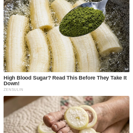
Kementerian Kewangan Arab Saudi ke akaun
ayahanda. Dokumen pembuktian ini telah
pun ‘leak’ dan tersebar meluas di lapangan
media sosial,” katanya.
Artikel Berkaitan:
UMNO Pekan desak siasat kesahihan 'memo
dalaman' kes Najib
Pesawat terhempas di Elmina, Shah Alam
Pesawat dilapor terhempas di Elmina Shah Alam
Sementara itu Mohd Nazifuddin berkata,
beliau dan ahli keluarga tidak faham serta
kecewa kepada rakyat yang bagaikan tidak
menghargai jasa bekas Perdana Menteri itu
dalam menaikkan negara sepanjang
memegang tampuk pemerintahan negara.