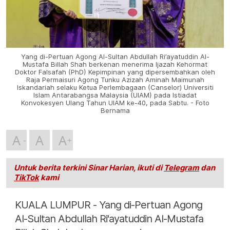
Yang di-Pertuan Agong Al-Sultan Abdullah Ri’ayatuddin Al-
Mustafa Billah Shah berkenan menerima Ijazah Kehormat
Doktor Falsafah (PhD) Kepimpinan yang dipersembahkan oleh
Raja Permaisuri Agong Tunku Azizah Aminah Maimunah
Iskandariah selaku Ketua Perlembagaan (Canselor) Universiti
Islam Antarabangsa Malaysia (UIAM) pada Istiadat
Konvokesyen Ulang Tahun UIAM ke-40, pada Sabtu. - Foto
Bernama
A
A
A
Untuk berita terkini Sinar Harian, ikuti di
Telegram
dan
TikTok
kami
KUALA LUMPUR - Yang di-Pertuan Agong
Al-Sultan Abdullah Ri'ayatuddin Al-Mustafa