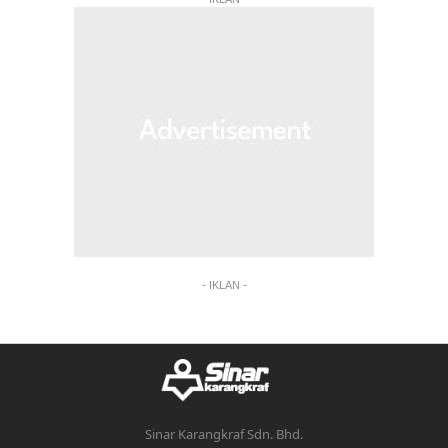
- IKLAN -
Sinar Karangkraf Sdn. Bhd.