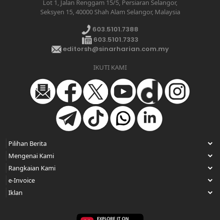
Lot 1, Jalan Renggam 15/5, Persiaran Selangor,
Seksyen 15, 40000 Shah Alam Selangor, Malaysia
603.5101.7388
603.5101.7333
editorsh@sinarharian.com.my
IKUTI KAMI