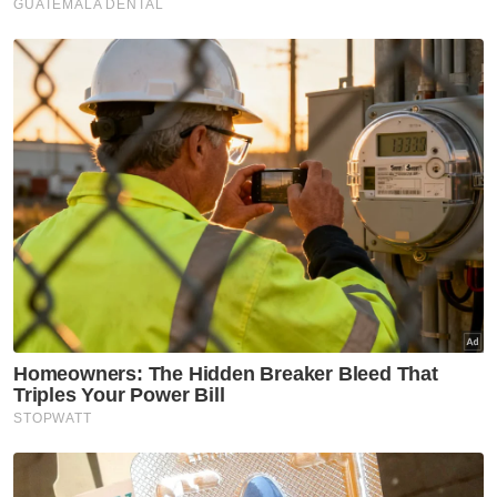
pemimpin harus sentiasa mengutamakan
keperluan rakyat melebih diri sendiri dan
memimpin melalui teladan selain berusaha
memberikan impak positif terhadap
kehidupan orang lain.
"Prinsip ini telah membimbing beta sepanjang
tempoh beta menjadi Yang di-Pertuan
Agong di negara kita yang tercinta," titah
baginda.
Turut hadir, Pemangku Raja Pahang, Tengku
Hassanal Ibrahim Alam Shah Al-Sultan
Abdullah, Ketua Setiausaha Kementerian
Pendidikan Tinggi, Datuk Seri Abdul Razak
Jaafar dan Presiden UIAM, Tan Sri Samsudin
Osman. - Bernama