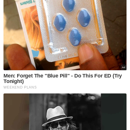
Muat turun aplikasi Sinar Harian.
Klik di sini!
Harap bantu kajian selidik kami dan
×
dapatkan baucar tunai.
Berapakah umur anda?
Kurang daripada 18 tahun
18 - 24 tahun
25 - 34 tahun
35 - 44 tahun
45 - 54 tahun
55 - 64 tahun
65 tahun dan ke atas
VPoints:
0
Masuk | Daftar
Agong