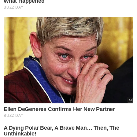
"Sikap kepemimpinan Tuanku juga boleh
dilihat daripada pelbagai aspek dan bidang di
dalam dan luar negara," katanya.
Al-Sultan Abdullah menzahirkan ucapan
terima kasih kepada UIAM serta berbesar