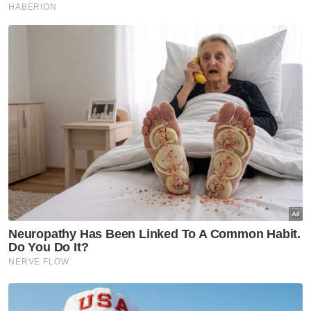
hati dianugerahkan ijazah kehormat doktor
falsafah kepimpinan itu dan bertitah bahawa
ia bukan sahaja pencapaian baginda tetapi
juga seluruh rakyat Malaysia.
"Beta telah menimba banyak pengalaman
dalam perihal kepimpinan dan memahami
kepentingannya secara langsung ketika
melaksanakan tugas beta terutama sejak
lima tahun lepas.
"Kepimpinan adalah sebahagian daripada
tanggungjawab beta dan kesemua
tanggungjawab ini dipikul bukan untuk
ganjaran atau pengiktirafan peribadi.