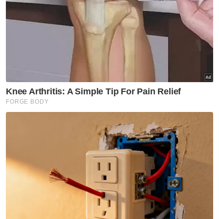
dalam usaha menyatu padu dan memacu
Malaysia ke hadapan selain merebut peluang
serta memupuk kemakmuran sebagai
sebuah negara.
Berita Telus & Tulus menerusi E-Mel setiap
hari!
Baginda juga bertitah adalah penting untuk