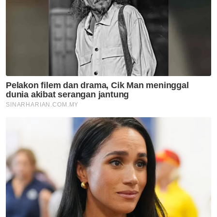
Anugerah
PhD
UIAM
Artikel Disyorkan
Nasional
MEXCLUB perkukuh ekosistem
dan pembangunan luar bandar
Nasional