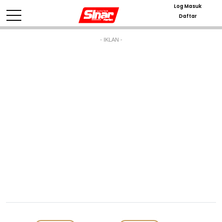
Log Masuk
Daftar
- IKLAN -