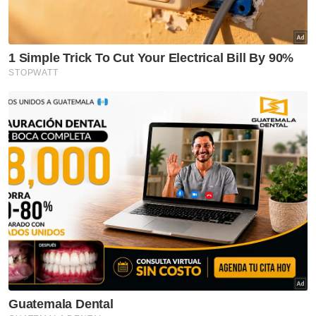
semua pihak sentiasa mengingati bahawa
kepimpinan dikaitkan secara intrinsik dengan
rakyat.
"Tanpa rakyat, tiada kepimpinan. Bak kata
pepatah Melayu 'tiada rakyat, tiada
pemimpin'. Sebagai Yang di-Pertuan Agong,
beta sanggup mengabdikan diri untuk
berkhidmat kepada ‘rakyat’ dan mempromosi
kebajikan mereka sentiasa menjadi
keutamaan beta.
"Beta sentiasa prihatin dengan perjuangan
serta kesusahan mereka, dan saya menjiwai
nasib mereka sambil menggalakkan aspirasi
mereka untuk berjaya," titah baginda.
Al-Sultan Abdullah juga bertitah seorang