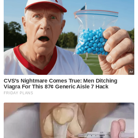
"Justeru, penganugerahan ijazah kehormat
doktor falsafah ini kepada beta benar-benar
tidak ternilai dan saya amat berbesar hati,"
titah baginda.
Al-Sultan Abdullah bertitah, beberapa tahun
kebelakangan ini sejak menaiki takhta,
baginda mula menyedari kepentingan
peranan yang dimainkan oleh kepimpinan