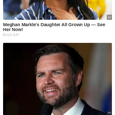
SOP lapangan terbang wajar
diselaras semula segera
Nasional
Sinergi Google Malaysia-Mara
terajui AI dalam ekosistem
pendidikan
Nasional
F1: Anwar jumpa Pengarah
Eksekutif GP Singapura teliti
amalan terbaik