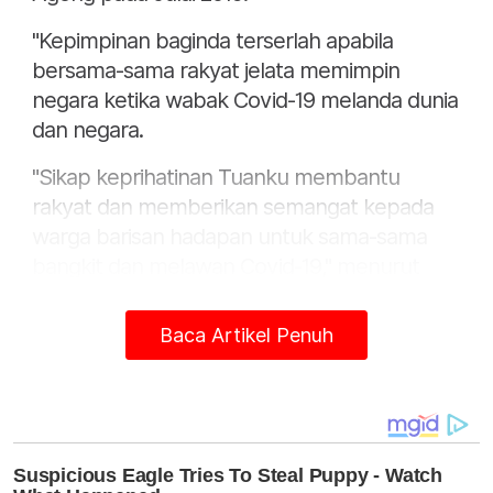
"Kepimpinan baginda terserlah apabila
bersama-sama rakyat jelata memimpin
negara ketika wabak Covid-19 melanda dunia
dan negara.
"Sikap keprihatinan Tuanku membantu
rakyat dan memberikan semangat kepada
warga barisan hadapan untuk sama-sama
bangkit dan melawan Covid-19," menurut
kenyataan itu.
Baca Artikel Penuh
Selain itu, UIAM berkata, ketokohan serta
kepimpinan baginda terserlah apabila
kemelut politik yang melanda negara
dirungkaikan dengan penuh berhemah dan
profesional.