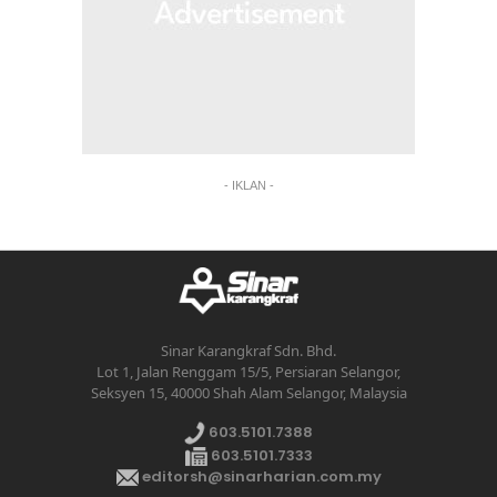
- IKLAN -
Sinar Karangkraf Sdn. Bhd.
Lot 1, Jalan Renggam 15/5, Persiaran Selangor,
Seksyen 15, 40000 Shah Alam Selangor, Malaysia
603.5101.7388
603.5101.7333
editorsh@sinarharian.com.my