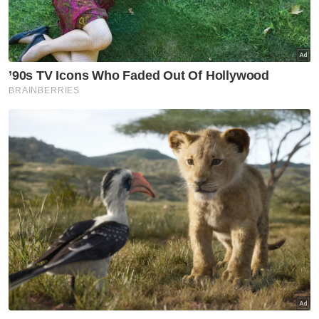
tidak langsung membolehkan Malaysia terus
kekal dikenali sebagai salah satu hab
pelancongan di peringkat antarabangsa,”
katanya.
Muat turun aplikasi Sinar Harian.
Klik di sini!
Irmohizam
Hospitaliti Dan Pelancongan Terbaik
Artikel Disyorkan