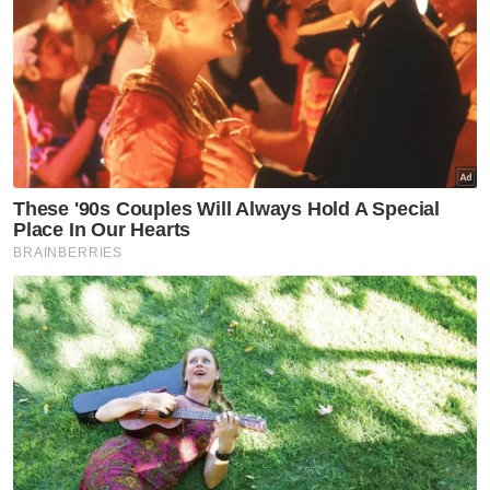
industri yang turut menerima anugerah
dalam majlis itu antaranya, Ketua Pegawai
Eksekutif Malaysia International Trade and
Exhibition Centre, Mala Dorasamy dan
Pengurus Besar Sama-Sama Hotel Kuala
Lumpur, Sundra Kulendra.
“Usaha beliau yang menerapkan teknologi
dan inovasi telah membolehkan WTCKL
berkembang lebih jauh dan
mempercepatkan pertumbuhan dalam
Acara Perniagaan (BE) dan industri
Mesyuarat, Insentif, Persidangan serta
Pameran (MICE).
“Pencapaian ini turut mempromosikan
elemen pelancongan mesra Muslim secara