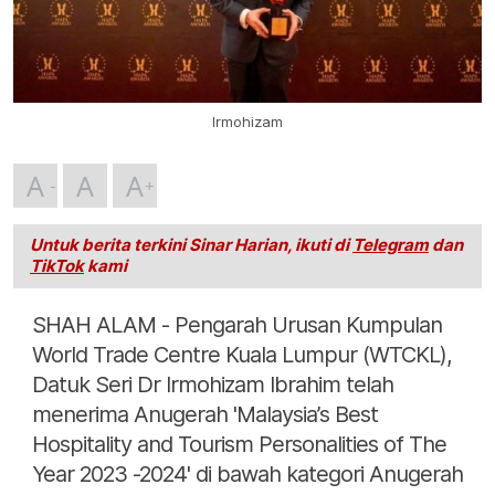
Irmohizam
A
A
A
Untuk berita terkini Sinar Harian, ikuti di
Telegram
dan
TikTok
kami
SHAH ALAM - Pengarah Urusan Kumpulan
World Trade Centre Kuala Lumpur (WTCKL),
Datuk Seri Dr Irmohizam Ibrahim telah
menerima Anugerah 'Malaysia’s Best
Hospitality and Tourism Personalities of The
Year 2023 -2024' di bawah kategori Anugerah