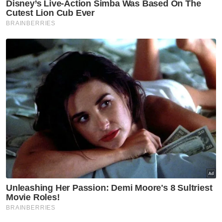
Nasional
Anwar arah siasatan
menyeluruh kejadian anggota
polis maut di Beaufort
Nasional
Malaysia, Vietnam perkukuh
kerjasama pertahanan -
Mohamed Khaled
Nasional
Isu zakat TH perlu difahami
dalam konteks syariah - Mufti
Pahang
Nasional
MGB sempurnakan majlis 'roof
topping' Pangsapuri Saujana
Indah