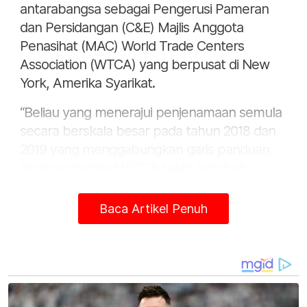
antarabangsa sebagai Pengerusi Pameran
dan Persidangan (C&E) Majlis Anggota
Penasihat (MAC) World Trade Centers
Association (WTCA) yang berpusat di New
York, Amerika Syarikat.
“Beliau yang menerajui penjenamaan semula
secara berskala besar pada tahun 2018 dan
2019 yang menggabungkan garis panduan
jenama standard WTCA telah berubah
dengan menaik taraf dewan serta pelbagai
pengubahsuaian termasuk kemudahan
Baca Artikel Penuh
tambahan seperti Co-Work @ WTCK,”
jelasnya dalam satu kenyataan pada Khamis.
HAPA® bermatlamat untuk meningkatkan
kualiti keseluruhan dan standard