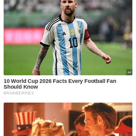
perkhidmatan hospitaliti Asia serta memberi
inspirasi kepada kecemerlangan melalui
pengiktirafan prestasi terbaik dalam industri.
Dalam pada itu, WTCKL berkata,
pengiktirafan tersebut meletakkan beliau
sebaris dengan nama-nama besar dalam