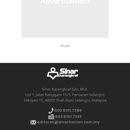
- IKLAN -
Sinar Karangkraf Sdn. Bhd.
Lot 1, Jalan Renggam 15/5, Persiaran Selangor,
Seksyen 15, 40000 Shah Alam Selangor, Malaysia
603.5101.7388
603.5101.7333
editorsh@sinarharian.com.my