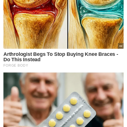
kepada keputusan kabinet menghalang saya
menghadiri
LIMA,23
sehingga terdapat
keputusan membatalkan arahan itu daripada
Kabinet.
"Apabila saya menyuarakan mengenai
halangan ataupun larangan yang dikenakan
kepada Menteri Besar Kedah, maka
kementerian-kementerian itu mengambil
perhatian untuk mengabaikan. Tapi saya rasa
satu keputusan kabinet hanya boleh diatasi
dengan satu keputusan kabinet yang lain,
mesti membatalkan keputusan sebelum
itulah," katanya