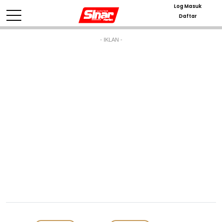
Log Masuk
Daftar
- IKLAN -