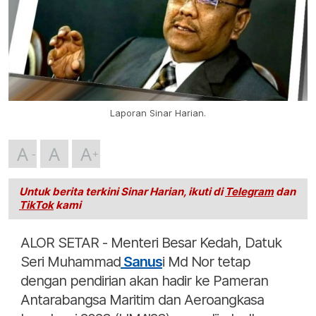
Laporan Sinar Harian.
A
A
A
Untuk berita terkini Sinar Harian, ikuti di
Telegram
dan
TikTok
kami
ALOR SETAR - Menteri Besar Kedah, Datuk
Seri Muhammad
Sanus
i Md Nor tetap
dengan pendirian akan hadir ke Pameran
Antarabangsa Maritim dan Aeroangkasa