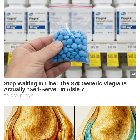
"Pegawai saya dah tempah hotel berbulan-
bulan lalu, kenderaan, motosikal polis semua
dah ada," katanya.
Mengulas lanjut, Muhammad Sanusi berkata,
beliau difahamkan akan dijemput ke acara
berkenaan berdasarkan jawapan daripada
Timbalan Menteri Pertahanan, Adly Zahari di
Dewan Negara sebelum ini.
"Bagaimanapun saya masih berpegang