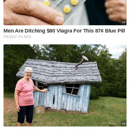
Pada Jumaat lalu, Muhammad Sanusi
menzahirkan
komitmen
untuk memastikan
kunjungan semua pihak ke Langkawi
sempena penganjuran LIMA’23, Mei depan
sebagai kunjungan terindah sepanjang hayat.
Katanya, pihaknya akan memastikan semua
agensi Kerajaan Negeri Kedah memberikan