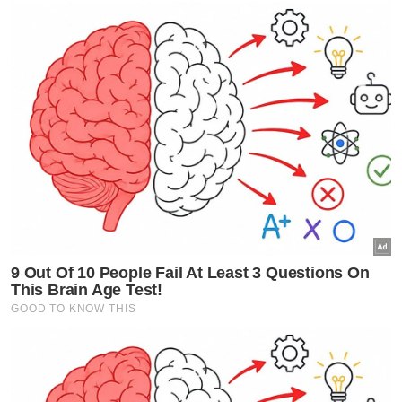
Sanusi Md Nor
LIMA23
Artikel Disyorkan
Politik
Kerajaan risiko hilang majoriti,
blok politik perlu runding
semula
Politik
Dua senario jika DAP keluar