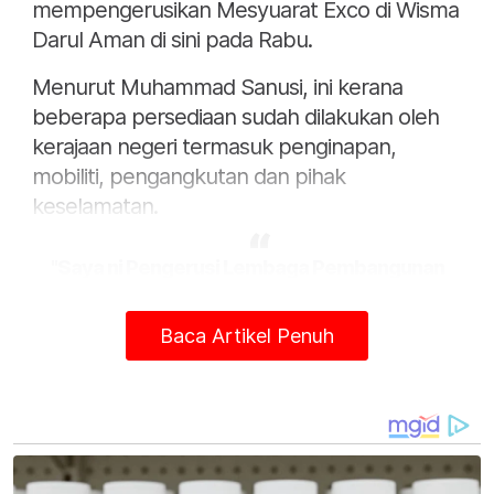
mempengerusikan Mesyuarat Exco di Wisma
Darul Aman di sini pada Rabu.
Menurut Muhammad Sanusi, ini kerana
beberapa persediaan sudah dilakukan oleh
kerajaan negeri termasuk penginapan,
mobiliti, pengangkutan dan pihak
keselamatan.
"Saya ni Pengerusi Lembaga Pembangunan
Langkawi (LADA) dan saya Menteri Besar,
banyak lagi jawatan saya yang berkaitan, jadi
Baca Artikel Penuh
kalau saya tak dijemput saya tetap akan hadir.