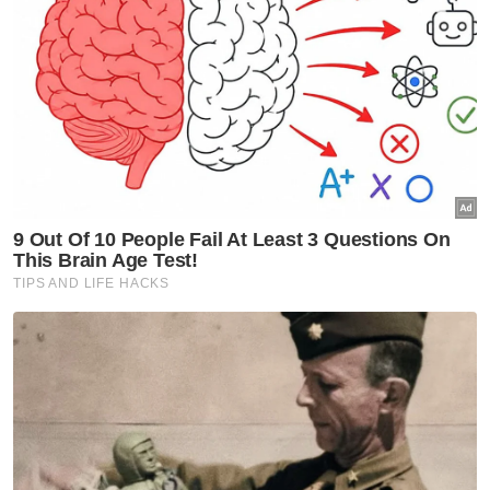
kerajaan
Politik
Agihan kerusi BN-PN perlu
berpaksi realiti politik semasa -
UMNO Kedah
Politik
PKR anjur Kongres Nasional
2026 di Melaka pada 15-16
Ogos