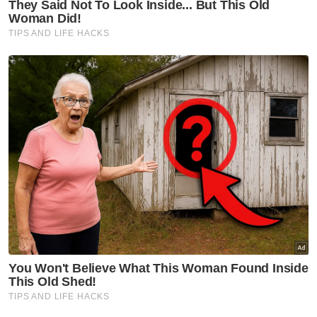
komitmen 100 peratus demi kelancaran dan
pelaksanaan semua acara pada LIMA'23
berlangsung dengan sempurna.
Berita Telus & Tulus menerusi E-Mel setiap
hari!
Muat turun aplikasi Sinar Harian.
Klik di sini!