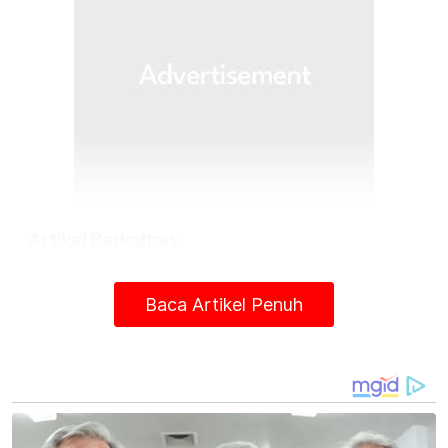
Artikel Berkaitan:
438 penduduk maut akibat banjir, tanah runtuh di
Republik Congo
Baca Artikel Penuh
Orang Asli bantah tanah rizab jadi Tanah Kesultanan
Tanah runtuh: DBKL pasang sistem amaran awal
pergerakan tanah
Muat turun aplikasi Sinar Harian.
Klik di sini!