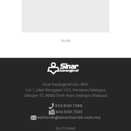
- IKLAN -
Sinar Karangkraf Sdn. Bhd.
Lot 1, Jalan Renggam 15/5, Persiaran Selangor,
Seksyen 15, 40000 Shah Alam Selangor, Malaysia
603.5101.7388
603.5101.7333
editorsh@sinarharian.com.my
IKUTI KAMI