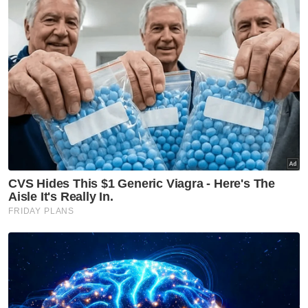
Rumah
Orang Asli
Tertimbus
Tanah Runtuh
Artikel Disyorkan
Semasa