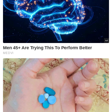
Wanita disimbah petrol,
dibakar di premis menjual
nombor ramalan
Semasa
Jerebu: Lapan kawasan di
Sarawak, Johan Setia di
Selangor catat IPU tidak sihat
Semasa
Dua remaja ditahan, motosikal
guna nombor pendaftaran
palsu milik kereta BMW
Semasa
Seorang rakyat Malaysia maut,
rakan parah kemalangan di
Yala