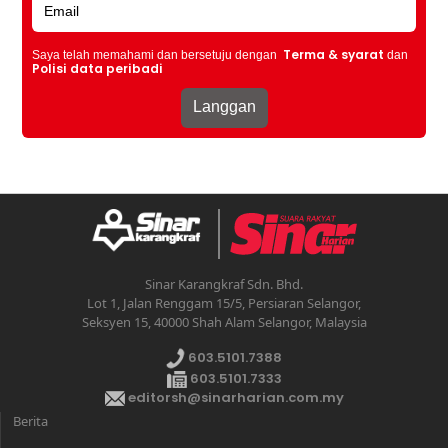
Terma & syarat
Saya telah memahami dan bersetuju dengan
dan
Polisi data peribadi
Sinar Karangkraf Sdn. Bhd.
Lot 1, Jalan Renggam 15/5, Persiaran Selangor,
Seksyen 15, 40000 Shah Alam Selangor, Malaysia
603.5101.7388
603.5101.7333
editorsh@sinarharian.com.my
Berita