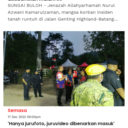
SUNGAI BULOH - Jenazah Allahyarhamah Nurul
Azwani Kamarulzaman, mangsa korban insiden
tanah runtuh di Jalan Genting Highland-Batang
Kali selesai menjalani sesi pengecaman dan bedah
siasat di Jabatan...
Semasa
17 Dec 2022 08:00pm
'Hanya jurufoto, juruvideo dibenarkan masuk'