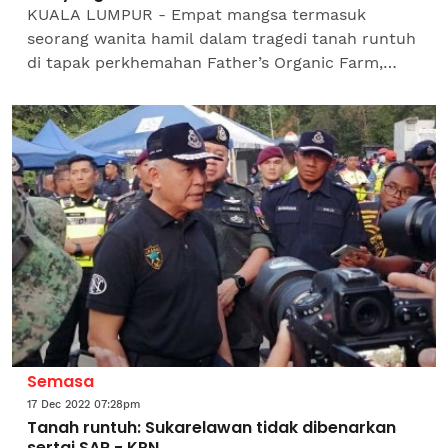
KUALA LUMPUR - Empat mangsa termasuk
seorang wanita hamil dalam tragedi tanah runtuh
di tapak perkhemahan Father’s Organic Farm,
Batang Kali, Selangor yang menerima rawatan di
Hospital Selayang...
Semasa
17 Dec 2022 07:28pm
Tanah runtuh: Sukarelawan tidak dibenarkan
sertai SAR - KPN