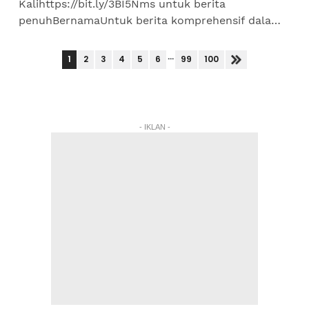
Kalihttps://bit.ly/3BI5Nms untuk berita
penuhBernamaUntuk berita komprehensif dalam
dan luar negara layari
https://www.sinarharian.com.my/ dan ikuti semua
...
1
2
3
4
5
6
99
100
platform...
- IKLAN -