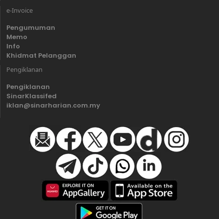
e-Invoice
Pengumuman
Memo
Info
Khidmat Pelanggan
Pengiklanan
Pengiklanan
SinarKlassifed
iklan@sinarharian.com.my