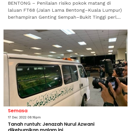
BENTONG – Penilaian risiko pokok matang di
laluan FT68 (Jalan Lama Bentong–Kuala Lumpur)
berhampiran Genting Sempah–Bukit Tinggi perlu
dipertingkatkan demi keselamatan pengguna jalan
raya.Ahli...
Semasa
17 Dec 2022 08:16pm
Tanah runtuh: Jenazah Nurul Azwani
dikebumikan malam ini