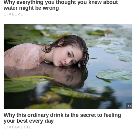
berterusan Israel
GLOBAL
Serangan tembakan di sekolah:
PM Thai tolak spekulasi buli
GLOBAL
Buka Selat Hormuz: Iran
kemuka syarat