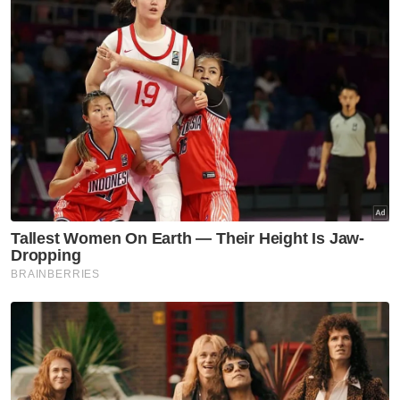
Lebih separuh daripada 47 wilayah di negara
itu mencatatkan peningkatan kes pada Rabu
termasuk Hokkaido dan Kyoto.
Tokyo melaporkan 29,036 kes Covid-19,
manakala Osaka mencatat 21,860 jangkitan
baharu dan meningkatkan tahap amaran
kepada tiga, iaitu tertinggi sejak tiga bulan
lalu.
Warga emas dinasihati untuk tidak keluar
rumah atas urusan yang tidak penting kerana