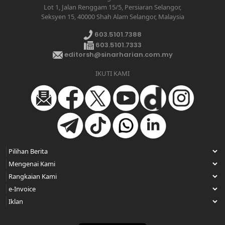
Lot 1, Jalan Renggam 15/5, Persiaran Selangor,
Seksyen 15, 40000 Shah Alam Selangor, Malaysia
603.5101.7388
603.5101.7333
editorsh@sinarharian.com.my
IKUTI KAMI