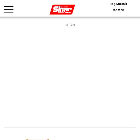
Log Masuk
Daftar
- IKLAN -