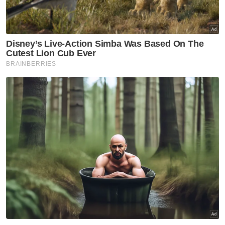
Covid 19
Kes Harian
Artikel Disyorkan
GLOBAL
Media Iran keluarkan video
Mojtaba Khamenei
GLOBAL
Angka korban di Gaza
meningkat kepada 73,389
orang akibat serangan