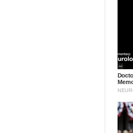
Abd
Vet
ini
men
mud
Kat
mem
ser
hut