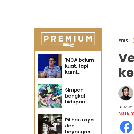
EDISI
Ve
'MCA belum
kuat, tapi
k
kami
berubah' -
Sin Woon
Simpan
bangkai
hidupan
marin satu
31 Mac
kesalahan
Masa 
Pilihan raya
dan
bayangan