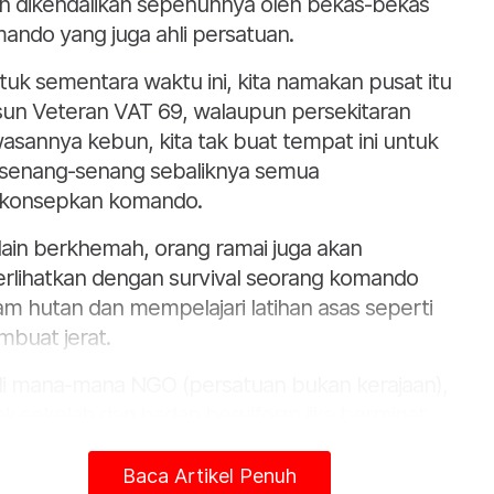
n dikendalikan sepenuhnya oleh bekas-bekas
ando yang juga ahli persatuan.
tuk sementara waktu ini, kita namakan pusat itu
un Veteran VAT 69, walaupun persekitaran
asannya kebun, kita tak buat tempat ini untuk
senang-senang sebaliknya semua
konsepkan komando.
lain berkhemah, orang ramai juga akan
erlihatkan dengan survival seorang komando
am hutan dan mempelajari latihan asas seperti
buat jerat.
di mana-mana NGO (persatuan bukan kerajaan),
ak sekolah dan badan beruiform jika berminat
eh berkunjung apabila beroperasi nanti,”
anya.
Baca Artikel Penuh