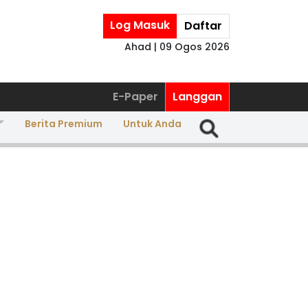
Log Masuk
Daftar
Ahad | 09 Ogos 2026
E-Paper
Langgan
Berita Premium
Untuk Anda