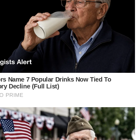
Hujan tidak halang PM jamu selera bersama orang
ramai di Kempas
Hujan tidak halang PM jamu selera bersama orang
ramai di Kempas
Polis minta bantuan orang ramai kesan lelaki hilang
 Rashid berkata, langkah membuka Dusun
eran VAT 69 itu merupakan satu daripada
siatif persatuan berkongsi kemahiran dan
yemai semangat patriotisme kalangan generasi
a.
anya, untuk akan datang, pihaknya bercadang
buka trek komando iaitu seakan laluan yang
ing ditempuhi pasukan itu ketika operasi dalam
an.