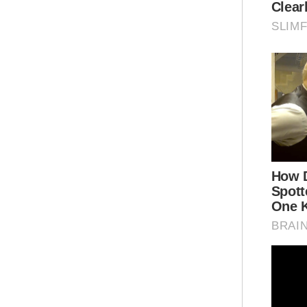
Bel
ke-
Bri
Pas
yan
Hus
Ar