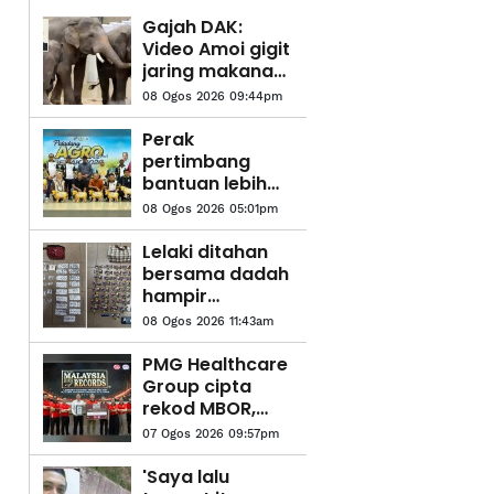
Gajah DAK:
Video Amoi gigit
jaring makanan
bukan petanda
08 Ogos 2026 09:44pm
tekanan - MPT
Perak
pertimbang
bantuan lebih
1,200 pesawah
08 Ogos 2026 05:01pm
terjejas di Bota
- Exco
Lelaki ditahan
bersama dadah
hampir
RM30,000
08 Ogos 2026 11:43am
PMG Healthcare
Group cipta
rekod MBOR,
latih 14,813
07 Ogos 2026 09:57pm
pelajar kuasai
CPR
'Saya lalu