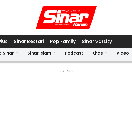
Plus
Sinar Bestari
Pop Family
Sinar Varsity
a Sinar
Sinar Islam
Podcast
Khas
Video
- IKLAN -