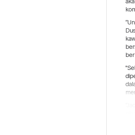
aka
kom
“Un
Dus
kaw
ber
ber
"Se
dip
dal
mem
“Ja
pih
bol
kat