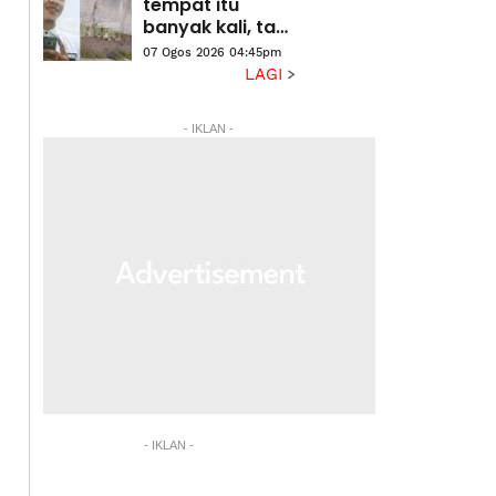
tempat itu
banyak kali, tapi
tak nampak
07 Ogos 2026 04:45pm
jasad Nadzirul
LAGI
Syamin' - Rakan
- IKLAN -
- IKLAN -