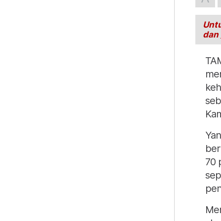
Untu
dan
TAM
mem
keh
seb
Kam
Yan
ber
70 
sep
pen
Men