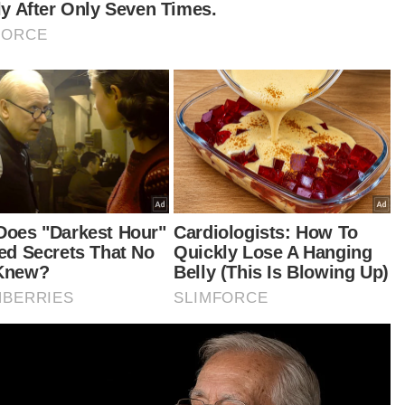
Abd Rashid Harun
iau ditemui pada Mesyuarat Agung Tahunan kali
12 Persatuan Veteran VAT 69 Komando di Kem
ged Utara
ukan Gerakan Am (PGA) Ulu Kinta, semalam,
g dirasmikan Ketua Polis Perak, Datuk Razarudin
ain.
tikel Berkaitan: