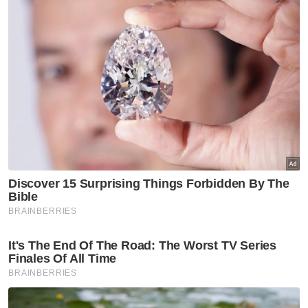
“Kerajaan negeri dengan kerjasama
Suruhanjaya Komunikasi dan Multimedia
Malaysia (SKMM) sentiasa beri tumpuan
kepada penambahbaikan infrastruktur
komunikasi melalui penyediaan liputan jalur
lebar berkelajuan tinggi untuk membolehkan