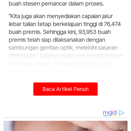
buah stesen pemancar dalam proses.
“Kita juga akan menyediakan capaian jalur
lebar talian tetap berkelajuan tinggi di 76,474
buah premis. Sehingga kini, 93,953 buah
premis telah siap dilaksanakan dengan
sambungan gentian optik, melebihi sasaran
ditetapkan,” katanya pada sesi penggulungan
di Sidang Dewan Undangan Negeri (DUN)
Kedah di sini pada Rabu.
Wan Romani berkata, kadar liputan
Baca Artikel Penuh
perkhidmatan jalur lebar mudah alih 4G di
kawasan berpendudukan adalah 97.81
peratus bagi suku keempat tahun lalu dan
dijangka meningkat kepada 98.68 peratus
menjelang penghujung tahun ini.