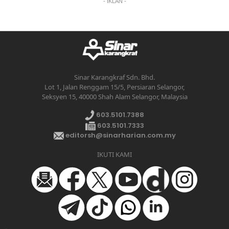
- IKLAN -
Sinar Karangkraf Sdn. Bhd.
Lot 1, Jalan Renggam 15/5, Persiaran Selangor,
Seksyen 15, 40000 Shah Alam Selangor, Malaysia
603.5101.7388
603.5101.7333
editorsh@sinarharian.com.my
IKUTI KAMI