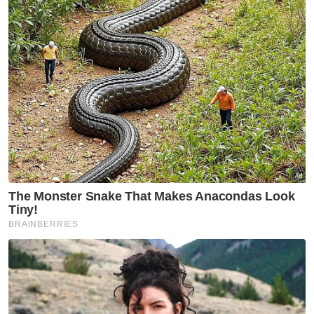
mempercepatkan penyediaan perkhidmatan
dan kualiti penggunaan.
Muat turun aplikasi Sinar Harian.
Klik di sini!
Internet
Menara Telekomunikasi
Artikel Disyorkan