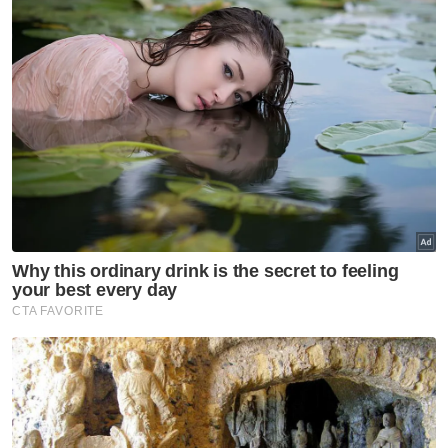
rakyat khususnya di luar bandar menikmati
akses perkhidmatan jalur lebar lebih
menyeluruh,” katanya.
Wan Romani