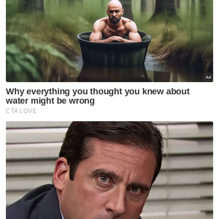
telekomunikasi, khususnya bagi memulakan
kerja-kerja awalan sehingga ke peringkat
penyediaan tapak menara sementara
menanti kelulusan Kebenaran Merancang,”
katanya.
Wan Romani memberitahu, kerja-kerja
awalan tersebut turut merangkumi aspek
pembersihan tapak projek dan penyediaan
tapak struktur komunikasi.