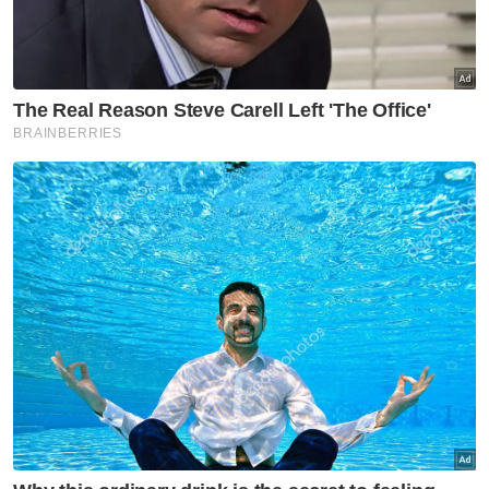
“Namun untuk kerja-kerja mendirikan
struktur kekisi serta pemasangan peralatan
sistem pemancar hanya boleh dilaksanakan
selepas mendapat kelulusan Kebenaran
Merancang oleh PBT,” katanya.
Baru-baru ini, Menteri Besar Kedah, Datuk
Seri Muhammad Sanusi Md Nor
mengumumkan, kerajaan negeri telah
menetapkan agar pemaju menyediakan
tapak untuk pembinaan infrastruktur
kemudahan jalur lebar bagi setiap projek
pembangunan baharu dan pembangunan