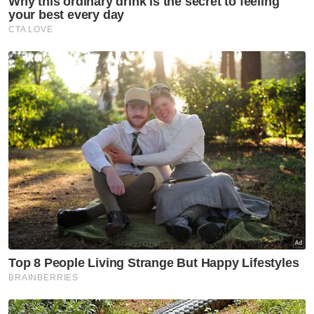
semula.
Berita Telus & Tulus menerusi E-Mel setiap
hari!
Ia bagi memastikan rakyat memiliki
kemudahan internet yang lebih berkualiti
dalam usaha kerajaan negeri menyelesaikan
isu kelompongan liputan selain