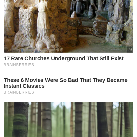
Menurutnya lagi, pihak berkuasa tempatan
(PBT) turut membantu agar penyediaan
infrastruktur digital dapat dipermudahkan
mengikut piawaian tertentu bagi memastikan
aspirasi Pelan Jendela dicapai.
Artikel Berkaitan:
PR1MA Residensi Seri Mahkota siap dibina
Alor Setar Bandaraya Berdaya Huni
270 menara telekomunikasi baharu dijangka siap
akhir tahun ini
“Antaranya, bagi mempercepatkan proses
pelaksanaan Jendela, PBT di Kedah dimohon
untuk pertimbangkan pemberian kelulusan
menyeluruh (blanket approval) bagi
kesemua projek pembinaan menara