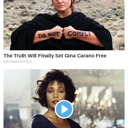
Perak
Perak pertimbang bantuan
lebih 1,200 pesawah terjejas di
Bota - Exco
Utara
Program Iltizam Huffaz buka
peluang pelajar tahfiz ceburi
bidang profesional
Perak
Lelaki ditahan bersama dadah
hampir RM30,000
Selangor KL
Empat dekad menjinak ikan