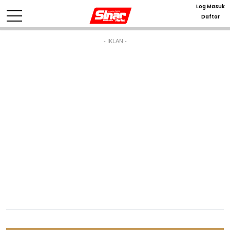
Log Masuk
Daftar
- IKLAN -