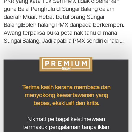
PKR yang kata Tuk Seri PMX tidak dibenarkan
guna Balai Penghulu di Sungai Balang dalam
daerah Muar. Hebat betul orang Sungai
Balang!Boleh halang PMX daripada berkempen.
Awang terpaksa buka peta nak tahu di mana
Sungai Balang. Jadi apabila PMX sendiri dihala ...
Terima kasih kerana membaca dan
menyokong kewartawanan yang
bebas, eksklusif dan kritis.
Nikmati pelbagai keistimewaan
termasuk pengalaman tanpa iklan