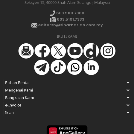
Seksyen 15, 40000 Shah Alam Selangor, Malaysia
603.5101.7388
603.5101.7333
editorsh@sinarharian.com.my
IKUTI KAMI