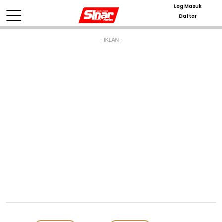
Log Masuk
Daftar
- IKLAN -