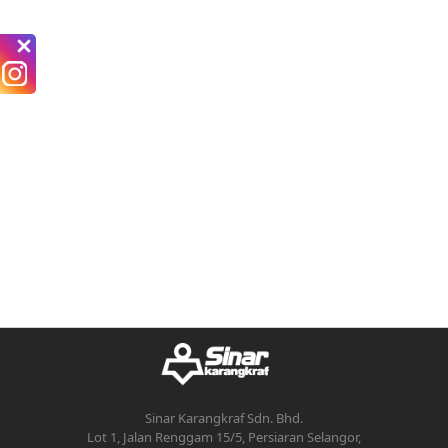
Sinar Karangkraf Sdn. Bhd.
Lot 1, Jalan Renggam 15/5, Persiaran Selangor,