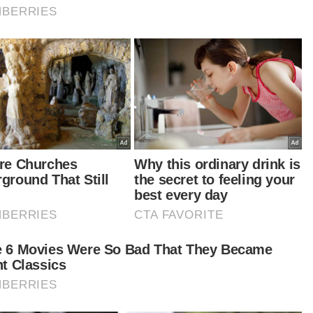
ara melihat kembali model pembiayaan
umahan supaya institusi kewangan
permudahkan pinjaman untuk B40 dan M40
beli rumah program perumahan rakyat (PPR)
 rumah mampu milik.
a Ismail Sabri, semua pihak perlu memainkan
anan supaya sasaran Satu Keluarga Satu
ah dapat direalisasikan.
dasarkan beberapa inisiatif lain yang sedang dan
n dilaksanakan nanti membuktikan keprihatinan
ajaan dalam meringankan beban rakyat.
tikel Berkaitan:
Agama Islam dan parti Islam tidak boleh disamakan -
Mufti
Aplikasi MYJalan sudah boleh digunakan
Nahas Elmina: Tiada kutipan derma untuk Oyen