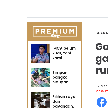
SUARA
Ga
'MCA belum
kuat, tapi
ga
kami
berubah' -
r
Sin Woon
Simpan
bangkai
hidupan
07 Mac
marin satu
kesalahan
Masa 
Pilihan raya
dan
bayangan