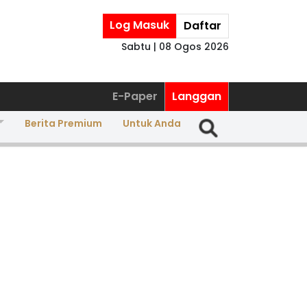
Log Masuk
Daftar
Sabtu | 08 Ogos 2026
E-Paper
Langgan
Berita Premium
Untuk Anda