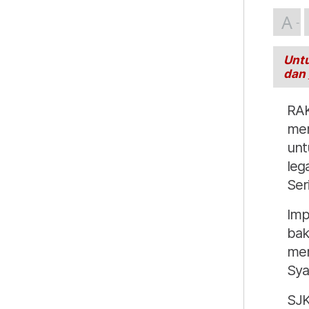
A
Untu
dan
RAK
mem
unt
leg
Ser
Imp
bak
mem
Sya
SJK