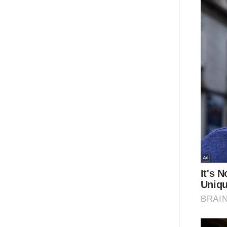
Pad
imp
leb
Sok
ber