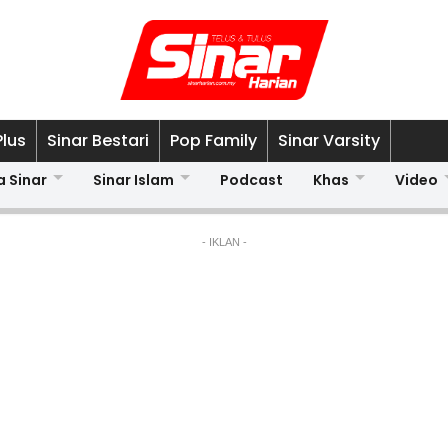
Plus
Sinar Bestari
Pop Family
Sinar Varsity
a Sinar
Sinar Islam
Podcast
Khas
Video
- IKLAN -