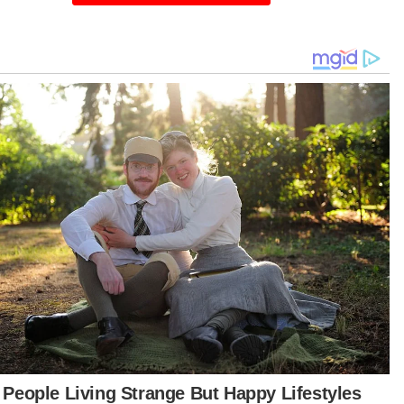
jaman perumahan di bank adalah mempunyai
gaji.
ain itu, ketika mempengerusikan Mesyuarat
lis Perumahan Mampu Milik Negara (MPMMN)
u-baru ini, Perdana Menteri juga meminta Bank