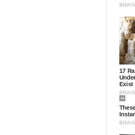
Neg
per
mem
mem
dan
Kat
per
Rum
Ber
aka
ker
Ar