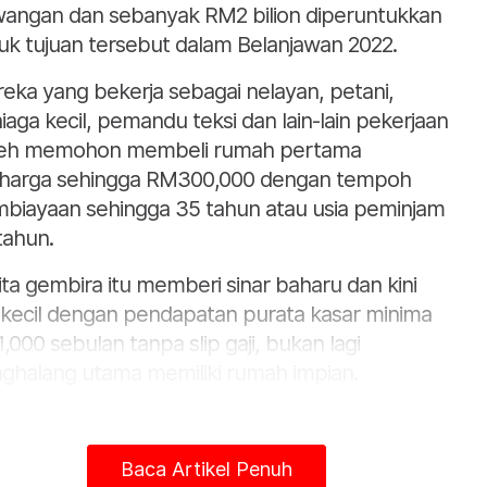
angan dan sebanyak RM2 bilion diperuntukkan
uk tujuan tersebut dalam Belanjawan 2022.
eka yang bekerja sebagai nelayan, petani,
iaga kecil, pemandu teksi dan lain-lain pekerjaan
eh memohon membeli rumah pertama
harga sehingga RM300,000 dengan tempoh
biayaan sehingga 35 tahun atau usia peminjam
tahun.
ita gembira itu memberi sinar baharu dan kini
i kecil dengan pendapatan purata kasar minima
,000 sebulan tanpa slip gaji, bukan lagi
ghalang utama memiliki rumah impian.
siatif sebegini amat diperlukan rakyat
andangkan isu ini sering menjadi rungutan
Baca Artikel Penuh
beli kerana salah satu syarat memohon