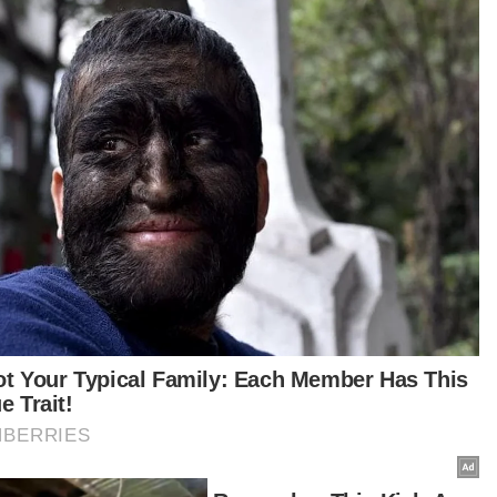
a masa kini, memiliki rumah sendiri adalah
ian setiap rakyat untuk menjalani kehidupan
ih baik bersama keluarga.
ongan berterusan daripada kerajaan dan pihak
kaitan akan mempermudahkan urusan pinjaman