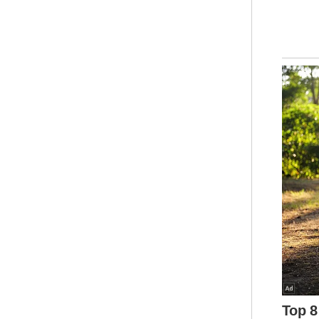
pin
slip 
Sel
Maj
bar