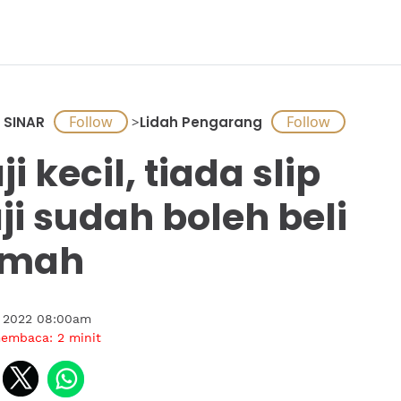
 SINAR
>
Lidah Pengarang
ji kecil, tiada slip
ji sudah boleh beli
umah
 2022 08:00am
membaca:
2
minit