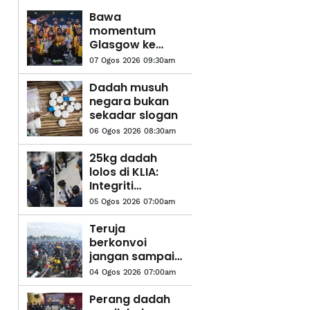
Bawa
momentum
Glasgow ke
Aichi-Nagoya
07 Ogos 2026 09:30am
Dadah musuh
negara bukan
sekadar slogan
06 Ogos 2026 08:30am
25kg dadah
lolos di KLIA:
Integriti
dipersoal
05 Ogos 2026 07:00am
Teruja
berkonvoi
jangan sampai
hilang nyawa
04 Ogos 2026 07:00am
Perang dadah