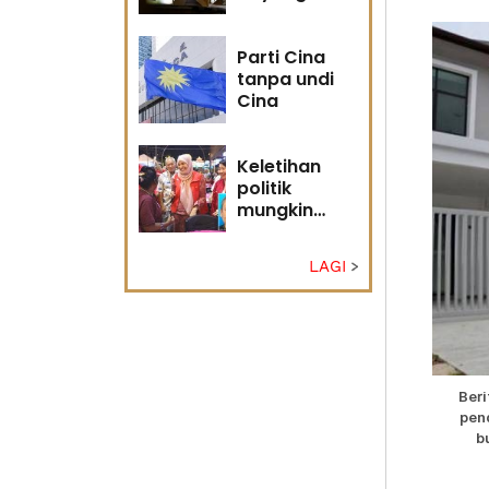
masa
hadapan
Parti Cina
tanpa undi
Cina
Keletihan
politik
mungkin
faktor Nurul
Izzah undur
LAGI
diri -
Penganalisis
politik
Beri
pen
b