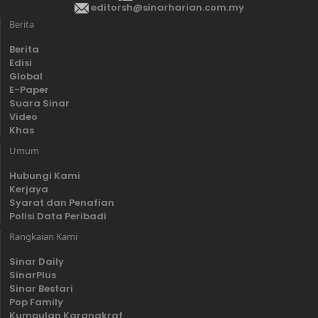
editorsh@sinarharian.com.my
Berita
Berita
Edisi
Global
E-Paper
Suara Sinar
Video
Khas
Umum
Hubungi Kami
Kerjaya
Syarat dan Penafian
Polisi Data Peribadi
Rangkaian Kami
Sinar Daily
SinarPlus
Sinar Bestari
Pop Family
Kumpulan Karangkraf