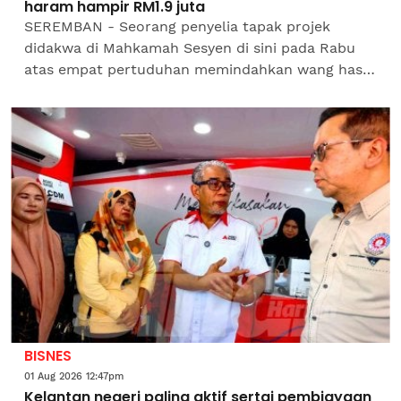
haram hampir RM1.9 juta
SEREMBAN - Seorang penyelia tapak projek
didakwa di Mahkamah Sesyen di sini pada Rabu
atas empat pertuduhan memindahkan wang hasil
aktiviti haram berjumlah hampir RM1.9 juta dalam
urusan penjualan lot...
BISNES
01 Aug 2026 12:47pm
Kelantan negeri paling aktif sertai pembiayaan