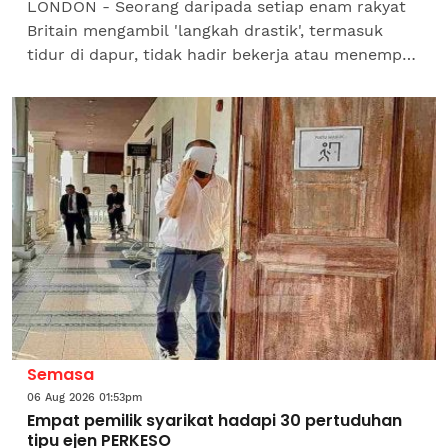
LONDON - Seorang daripada setiap enam rakyat
Britain mengambil 'langkah drastik', termasuk
tidur di dapur, tidak hadir bekerja atau menempah
hotel bagi menghadapi gelombang haba,
menurut...
Semasa
06 Aug 2026 01:53pm
Empat pemilik syarikat hadapi 30 pertuduhan
tipu ejen PERKESO