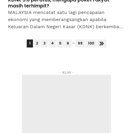
masih terhimpit?
MALAYSIA mencatat satu lagi pencapaian
ekonomi yang memberangsangkan apabila
Keluaran Dalam Negeri Kasar (KDNK) berkembang
sebanyak 5.8 peratus pada suku kedua tahun
2026.Prestasi ini bukan sahaja...
...
1
2
3
4
5
6
99
100
- IKLAN -