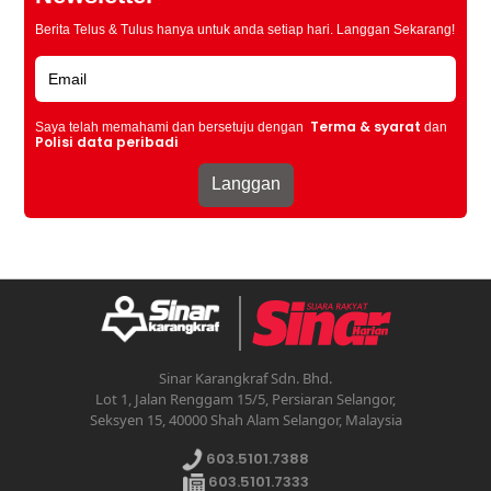
Berita Telus & Tulus hanya untuk anda setiap hari. Langgan Sekarang!
Terma & syarat
Saya telah memahami dan bersetuju dengan
dan
Polisi data peribadi
Sinar Karangkraf Sdn. Bhd.
Lot 1, Jalan Renggam 15/5, Persiaran Selangor,
Seksyen 15, 40000 Shah Alam Selangor, Malaysia
603.5101.7388
603.5101.7333