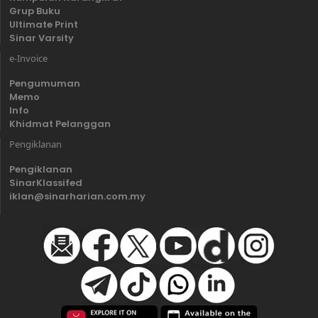
Grup Buku
Ultimate Print
Sinar Varsity
e-Invoice
Pengumuman
Memo
Info
Khidmat Pelanggan
Pengiklanan
Pengiklanan
SinarKlassifed
iklan@sinarharian.com.my