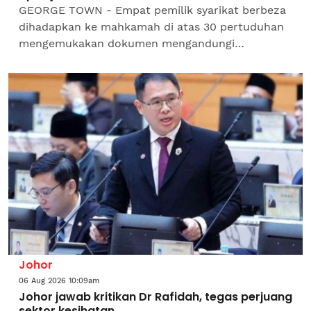
GEORGE TOWN - Empat pemilik syarikat berbeza
dihadapkan ke mahkamah di atas 30 pertuduhan
mengemukakan dokumen mengandungi
pernyataan palsu bagi tuntutan insentif di bawah
Program Daya Kerjaya 2.0...
Johor
06 Aug 2026 10:09am
Johor jawab kritikan Dr Rafidah, tegas perjuang
sektor kesihatan