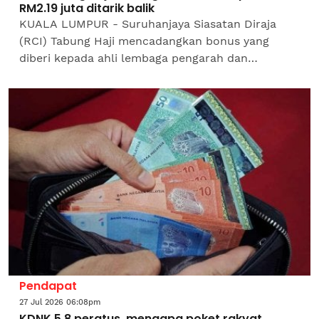
RM2.19 juta ditarik balik
KUALA LUMPUR - Suruhanjaya Siasatan Diraja
(RCI) Tabung Haji mencadangkan bonus yang
diberi kepada ahli lembaga pengarah dan
pengurusan TH Properties berjumlah RM2.19 juta
ditarik balik memandangkan...
Pendapat
27 Jul 2026 06:08pm
KDNK 5.8 peratus, mengapa poket rakyat