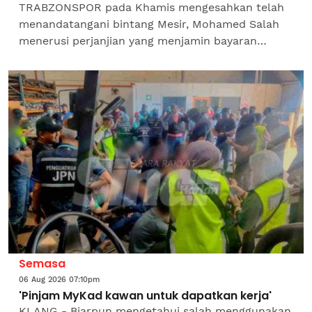
TRABZONSPOR pada Khamis mengesahkan telah
menandatangani bintang Mesir, Mohamed Salah
menerusi perjanjian yang menjamin bayaran
sebanyak €17 juta (AS$19.6 juta) semusim, lapor
Anadolu Ajansi.Anak...
Semasa
06 Aug 2026 07:10pm
'Pinjam MyKad kawan untuk dapatkan kerja'
KLANG - Biarpun mengetahui salah menggunakan