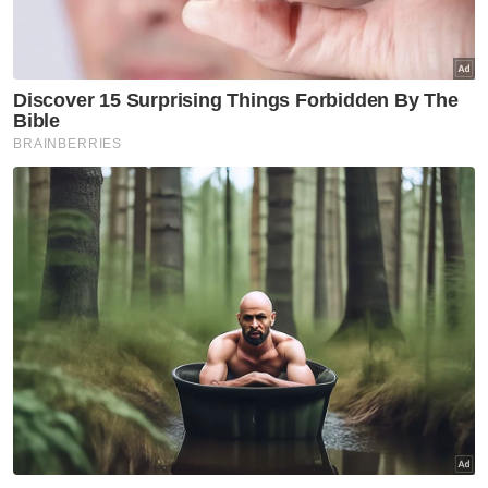
Semasa
2 remaja perempuan 15 tahun
hilang ketika berkelah:
Seorang ditemukan lemas
Semasa
Penunggang motosikal maut
terbabas ke dalam sungai