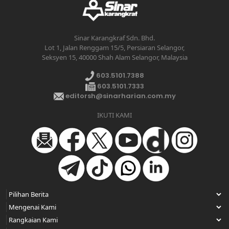
Sinar Karangkraf Sdn. Bhd.
Lot 1, Jalan Renggam 15/5, Persiaran Selangor,
Seksyen 15, 40000 Shah Alam Selangor, Malaysia
603.5101.7388
603.5101.7333
editorsh@sinarharian.com.my
IKUTI KAMI