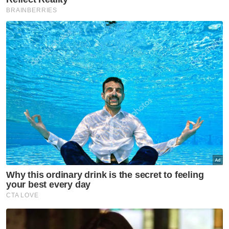
“Jadi saya minta minta orang awam dan
mangsa-mangsa yang terlibat beri masa.
"Kita akan cuba yang terbaik untuk
menyelamatkan mereka sama sama ada
dengan cara mengeluarkan mereka daripada
kawasan banjir dan juga menghantar bekalan
makanan,” ujarnya.
Berita Telus & Tulus menerusi E-Mel setiap
hari!