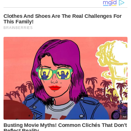
Dalam pada itu, beliau turut meminta supaya
orang ramai memberi masa kepada pihak
berkuasa untuk melakukan yang terbaik
dalam usaha menyelamatkan mangsa yang
masih terkandas rumah masing-masing di
Taman Sri Muda.
Baharuddin turut mengakui bahawa keadaan
banjir di Taman Sri Muda itu adalah yang
paling teruk berbanding dengan kawasan lain
di Shah Alam dan ia telah mencetuskan
keadaan panik dalam kalangan penduduk.
Artikel Berkaitan:
Mayat lelaki tidak sempurna ditemukan terapung
Remaja lelaki dikhuatiri lemas dihanyutkan arus di
Rompin
Mayat lelaki ditemui dalam parit dipercayai dibunuh