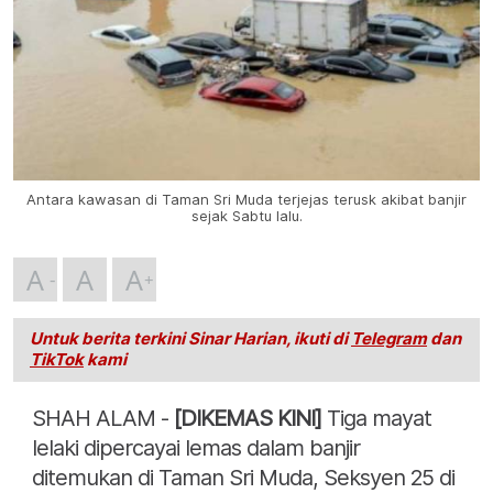
Antara kawasan di Taman Sri Muda terjejas terusk akibat banjir
sejak Sabtu lalu.
A
A
A
Untuk berita terkini Sinar Harian, ikuti di
Telegram
dan
TikTok
kami
SHAH ALAM -
[DIKEMAS KINI]
Tiga mayat
lelaki dipercayai lemas dalam banjir
ditemukan di Taman Sri Muda, Seksyen 25 di