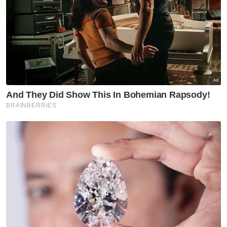
Lemas
Taman Sri Muda
Artikel Disyorkan
Semasa
Polis kesan lelaki dipercayai
pukul, ugut pengguna jalan
raya
Semasa
AKPS sita kontena disyaki
hantar barang eksport ke Israel