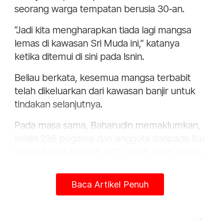
seorang warga tempatan berusia 30-an.
“Jadi kita mengharapkan tiada lagi mangsa
lemas di kawasan Sri Muda ini,” katanya
ketika ditemui di sini pada Isnin.
Beliau berkata, kesemua mangsa terbabit
telah dikeluarkan dari kawasan banjir untuk
tindakan selanjutnya.
Pada masa sama, Baharudin memaklumkan,
selain 236 pegawai dan anggota daripada Ibu
Pejabat Polis Daerah (IPD) Shah Alam, usaha
mengeluarkan mangsa banjir turut disertai
seramai 120 anggota Polis Diraja Malaysia
Baca Artikel Penuh
(PDRM) daripada VAT 69 Komando dan
Briged Tengah Pasukan Gerakan Am (PGA).