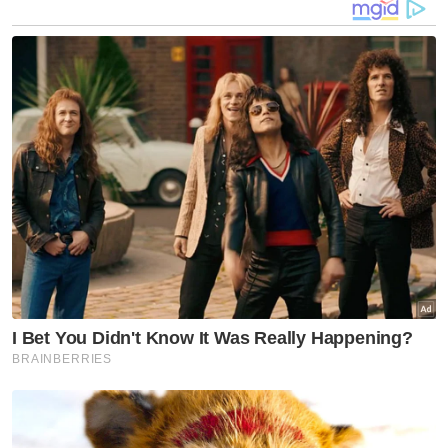
dengan sebaran gambar berkenaan.
Muat turun aplikasi Sinar Harian.
Klik di sini!
Tular Perut Terburai
Bukan Di Malaysia
Artikel Disyorkan
Jenayah
Pencuri nekad tolak lembu dari
kereta selepas dikejar
penduduk