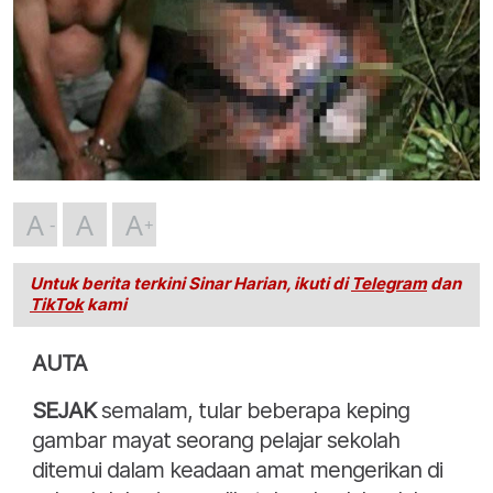
A
A
A
Untuk berita terkini Sinar Harian, ikuti di
Telegram
dan
TikTok
kami
AUTA
SEJAK
semalam, tular beberapa keping
gambar mayat seorang pelajar sekolah
ditemui dalam keadaan amat mengerikan di