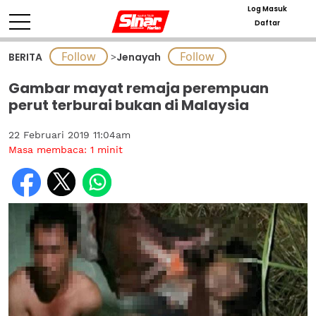
Log Masuk
Daftar
BERITA
>
Jenayah
Gambar mayat remaja perempuan
perut terburai bukan di Malaysia
22 Februari 2019 11:04am
Masa membaca:
1
minit