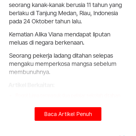
seorang kanak-kanak berusia 11 tahun yang
berlaku di Tanjung Medan, Riau, Indonesia
pada 24 Oktober tahun lalu.
Kematian Alika Viana mendapat liputan
meluas di negara berkenaan.
Seorang pekerja ladang ditahan selepas
mengaku memperkosa mangsa sebelum
membunuhnya.
Artikel Berkaitan:
Rogol: Lima termasuk dua pelajar sekolah ditahan
Pelajar sekolah didedah proses mengundi
Remaja perempuan hilang ditemui di rumah rakan
Baca Artikel Penuh
Berkenaan dengan rakaman suara
berkenaan, ia tidak mempunyai kaitan