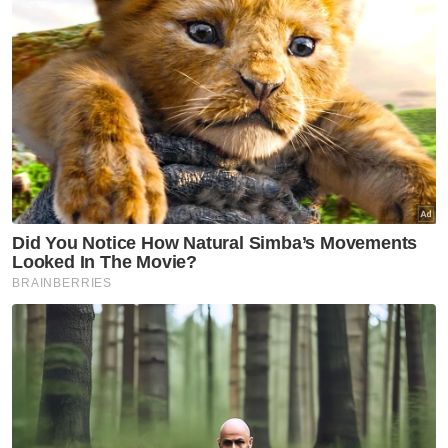
Jenayah
Sindiket Aceh 'kuasai' perairan
Selangor
Jenayah
Sindiket edar cecair vape
dadah tumpas
Jenayah
Bayi dibuang dalam sungai,
hospital dan klinik swasta akan
diperiksa