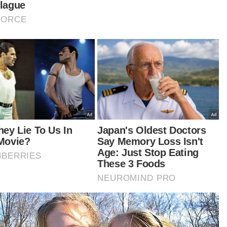
bahnya, terdapat beberapa faktor yang
yumbang kepada peningkatan harga sewa
ah seperti lokasi, kemudahan akses,
udahan pengangkutan, keselamatan dan
rat pinjaman.
entara itu, urusan mendapatkan kembali
osit sewa rumah daripada pemilik kediaman
jadi sukar sekiranya kedua-dua pihak tidak
andatangani surat perjanjian.
rang penyewa yang mahu dikenali sebagai
man berkata, proses pemulangan sewa rumah
tambah rumit apabila penyewa tiada dokumen
kenaan.