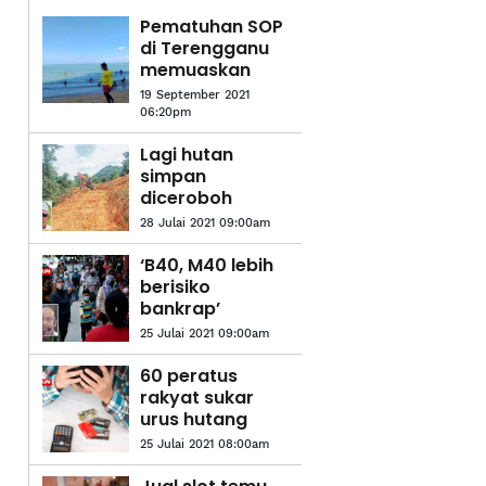
Pematuhan SOP
di Terengganu
memuaskan
19 September 2021
06:20pm
Lagi hutan
simpan
diceroboh
28 Julai 2021 09:00am
‘B40, M40 lebih
berisiko
bankrap’
25 Julai 2021 09:00am
60 peratus
rakyat sukar
urus hutang
25 Julai 2021 08:00am