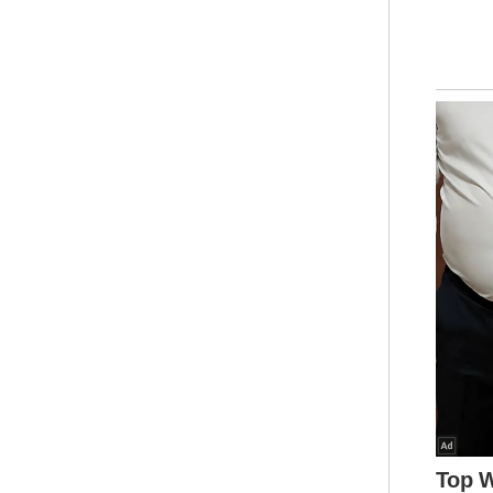
yan
kon
kat
tah
RM1
mem
rum
seb