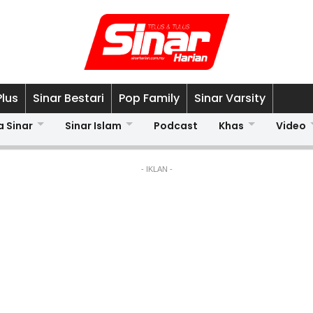
Plus
Sinar Bestari
Pop Family
Sinar Varsity
a Sinar
Sinar Islam
Podcast
Khas
Video
- IKLAN -