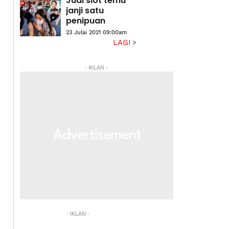
Jual slot temu
janji satu
penipuan
23 Julai 2021 09:00am
LAGI
- IKLAN -
- IKLAN -