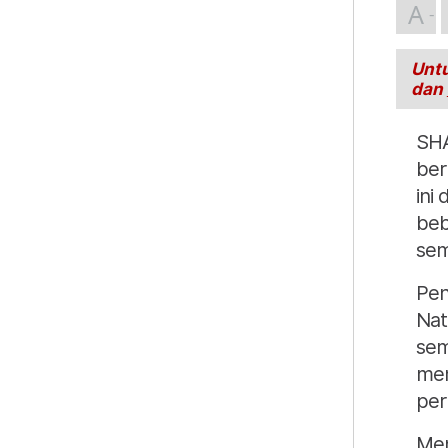
A
Untu
dan
SHA
ber
ini
beb
sem
Pen
Nat
sem
mem
per
Men