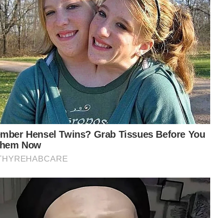
tikel Berkaitan:
Pesawat dilapor terhempas di Elmina Shah Alam
Shah Alam dilanda banjir kilat
MB nafi roboh Stadium Shah Alam untuk PRN
 awal perbincangan dengan tuan rumah, kami
ak berbincang soal syarat perjanjian. Hanya
cakap mengenai harga sewa bulanan, bil air dan
trik.