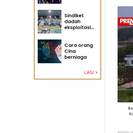
adakah
masa masih
memihak
Sindiket
Anwar?
dadah
eksploitasi
pulau kecil
Sabah
Cara orang
Cina
berniaga
LAGI
Ba
K