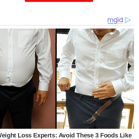
g menjadi pilihan kebanyakan penyewa ialah
dominium diikuti dengan apartmen servis,”
anya kepada Sinar Harian.Ujar beliau, pada
un lepas, harga rumah teres meningkat kepada
,700 apabila situasi semasa menunjukkan ramai
ilih kediaman lebih selesa dan menyebabkan
ah bertingkat mengalami purata penurunan
anyak RM100.