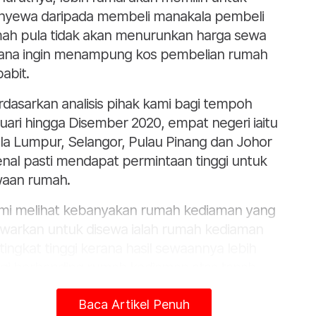
yewa daripada membeli manakala pembeli
ah pula tidak akan menurunkan harga sewa
ana ingin menampung kos pembelian rumah
babit.
rdasarkan analisis pihak kami bagi tempoh
uari hingga Disember 2020, empat negeri iaitu
la Lumpur, Selangor, Pulau Pinang dan Johor
enal pasti mendapat permintaan tinggi untuk
aan rumah.
mi melihat kebanyakan rumah kediaman yang
awarkan untuk disewa ialah rumah kediaman
tingkat tinggi kerana hasil sewaannya lebih
ggi berbanding rumah kediaman atas tanah.
tara jenis harta tanah kediaman bertingkat tinggi
Baca Artikel Penuh