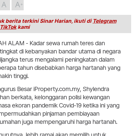
A
A
k berita terkini Sinar Harian, ikuti di
Telegram
TikTok
kami
H ALAM - Kadar sewa rumah teres dan
tingkat di kebanyakan bandar utama di negara
 dijangka terus mengalami peningkatan dalam
erapa tahun disebabkan harga hartanah yang
akin tinggi.
gurus Besar iProperty.com.my, Shylendra
han berkata, kelonggaran polisi kewangan
asa ekoran pandemik Covid-19 ketika ini yang
permudahkan pinjaman pembiayaan
umahan juga mempengaruhi harga hartanah.
urutnya, lebih ramai akan memilih untuk