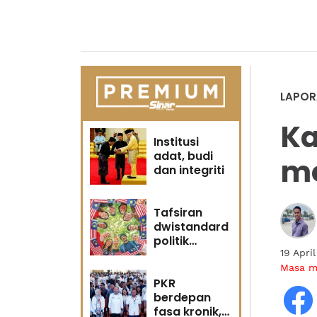
LAPOR
Ka
Institusi
adat, budi
m
dan integriti
Tafsiran
dwistandard
politik
identiti
19 Apri
Masa 
PKR
berdepan
fasa kronik,