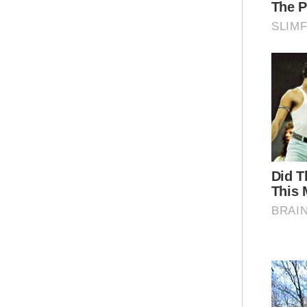
Tam
men
rum
kem
sya
Sem
dep
men
men
Seo
Rah
ber
ber