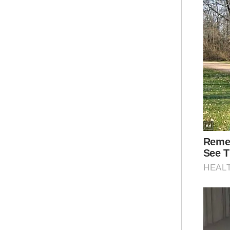
Ar
“Di
tid
ber
elek