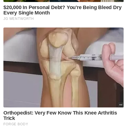
ini menerima sejumlah besar wang itu.
Responden (Najib) mengatakan bahawa ia
adalah dana daripada Raja Arab Saudi. Itu saja
yang kami dapat menemukan dalam
kenyataannya. Tiada penjelasan lanjut untuk
menjelaskan bagaimana aliran wang ini bukan
merupakan sebahagian daripada
pengubahan wang haram.