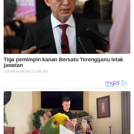
Artikel Disyorkan
Semasa
Pelajar kolej didakwa bunuh
bayi berdepan hukuman mati,
teman lelaki dibebaskan
Semasa
Maut renjatan elektrik: Tiga
anggota polis mahu alih galah,
hilang keseimbangan
Semasa
Ismail Sabri dimasukkan ke IJN,
pendakwaan ditangguh 27
Ogos
Semasa
Wanita maut dilanggar lori
muatan gas