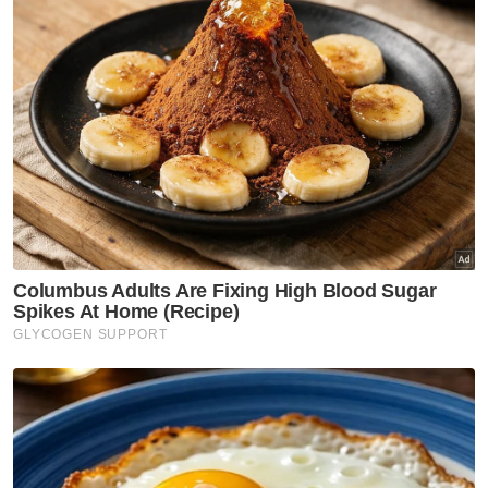
dalam akaun peribadi Najib.
“Wang berjumlah RM2,973,896,219.96 yang
berpunca daripada 1MDB telah didepositkan
ke dalam akaun Najib tanpa sebarang
justifikasi dari sudut komersial atau
perniagaan. Hasil siasatan pegawai penyiasat
1MDB, Asisten Komisioner D Rajagopal dan
Wei Min menunjukkan jejak aliran daripada
1MDB ke akaun peribadi Najib melalui tiga
peringkat.