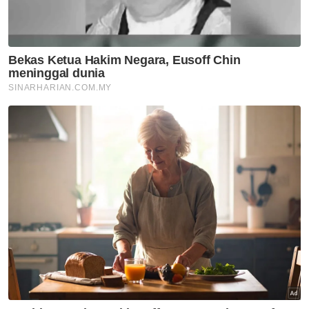
responden pertama hingga ke-18.
Antara barangan yang disita itu ialah 52 beg
tangan pelbagai jenama, 10 utas jam tangan
pelbagai jenama, wang tunai berjumlah
RM537,000, Pound Sterling 2,700, Rupee Sri
Lanka 2,870,000, wang lama Ringgit Malaysia
RM187,750, Pound Sterling 320,500, Rupiah
13,177,00, AS$100, Hryvnies (Ukraine) 376,
Euro 20, France 50, South African 10 Rand,
Singapore Dollar 40, Riyal 531, Phillipines
Peso 740 dan Ringgit Malaysia 21,150 (wang
baharu) yang disita pada 17 Mei 2018 oleh
pihak polis.
Barangan lain yang disita pada tarikh sama
ialah empat utas jam tangan pelbagai
jenama, empat beg tangan pelbagai saiz dan