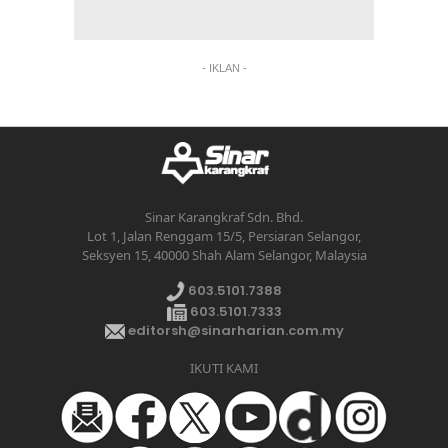
- IKLAN -
Sinar Karangkraf Sdn. Bhd.
Lot 1, Jalan Renggam 15/5, Persiaran Selangor,
Seksyen 15, 40000 Shah Alam Selangor, Malaysia
603.5101.7388
603.5101.7333
editorsh@sinarharian.com.my
IKUTI KAMI