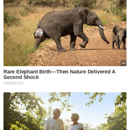
“Akaun 9694 telah ditutup pada 30 Ogos
2013 dan baki dalam akaun sebanyak
RM161,411,646.34 telah dipindahkan ke dalam
akaunnya (1880) yang baru dibuka pada hari
yang sama. Tiada transaksi penggunaan
daripada akaun 1880 ini sebaliknya ia telah
digunakan sebagai akaun perlapisan untuk
memindahkan baki wang 1MDB bernilai
RM161,411,646.34 tersebut kepada dua
akaun AmIslamic Bank bernombor akhir 1906
dan 1898 milik Najib.
“Kaedah FIFO yang digunakan ke atas
siasatan jejakan kewangan bagi kedua-dua
akaun AmIslamic ini mendapati berlaku
penggunaan dana haram 1MDB dengan
corak yang sama seperti akaun AmBank