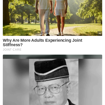
9694 di mana wang telah disalurkan kepada
parti politik, individu dan entiti perniagaan,”
katanya.
Dalam notis usul lucut hak itu, Pendakwa
Raya menamakan Najib, Rosmah dan anak
mereka iaitu Nor Ashman Razak Mohd Najib
dan Nooryana Najwa Mohd Najib, Riza
Shahriz Abdul Aziz (anak tiri Najib), Mohd
Kyizzad Mesran, Senijauhar Sdn Bhd, Aiman
Ruslan, Yayasan Rakyat 1Malaysia, Yayasan
Semesta, Yayasan Mustika Kasih, Rembulan
Kembara Sdn Bhd, Goh Gaik Ewe (ibu
kepada Low Taek Jho), Roger Ng Chong
Hwa (bekas pegawai bank Goldman Sachs)
dan isteri Lim Hwee Bin, Kee Kok Thiam, Tan
Vern Tact dan Geh Choh Hun sebagai