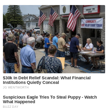
“Yang Arif, tidak ada penjelasan diberikan
mengapa derma yang dikatakan itu
dikembalikan kepada Tanore,” katanya sambil
menambah selain untuk kegunaan sendiri,
Najib telah memindah dan menyalurkan
sebahagian dana itu kepada empat kategori
iaitu pertama ke dalam akaun peribadinya
dengan nombor berakhir 1880, entiti
perniagaan, parti-parti politik dan individu-
individu.
Faten Hadni berkata, terdapat pemindahan
wang daripada akaun AmBank 9694 ke
dalam akaun AmBank bernombor 1880 dan