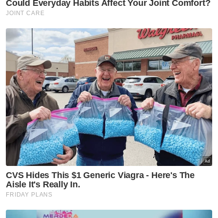
jenama, 167 beg tangan pelbagai jenama dan
27 pasang kasut pelbagai jenama serta 40
beg tangan pelbagai jenama turut disita pada
11 Jun 2018.
Sebanyak 27 kereta jenama Nissan turut
disita pada 2 Ogos 2018 selain sebidang tanah
di Tanjung Bungah, Pulau Pinang.
Prosiding di hadapan Hakim Mohamed Zaini
Mazlan bersambung pada 1 dan 23 April
serta 18 Jun untuk hujahan peguam Tan Sri
Muhammad Shafee Abdullah yang mewakili
Najib. - Bernama
Muat turun aplikasi Sinar Harian.
Klik di sini!