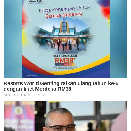
Mahkamah
Najib Tun Razak
1MDB
Wang Haram
UMNO
Pendakwaan