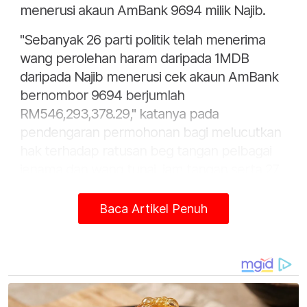
menerusi akaun AmBank 9694 milik Najib.
"Sebanyak 26 parti politik telah menerima
wang perolehan haram daripada 1MDB
daripada Najib menerusi cek akaun AmBank
bernombor 9694 berjumlah
RM546,293,378.29," katanya pada
pendengaran permohonan bagi melucutkan
hak terhadap ratusan beg tangan pelbagai
jenama dan wang tunai, jam tangan serta 27
kereta yang dirampas daripada Najib dan
isterinya, Datin Seri Rosmah Mansor serta 16
Baca Artikel Penuh
pihak lain.
Faten Hadni berkata, tiada penjelasan logik
berhubung aliran dana berbilion ringgit yang
dikaitkan dengan 1MDB yang masuk ke