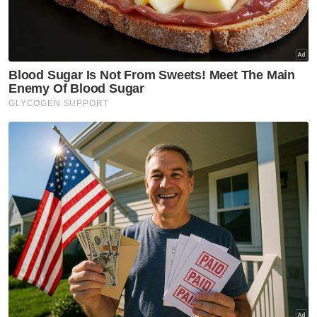
Tanore sebanyak AS$681 juta
(RM2,081,476,926) dengan dua transaksi
bertarikh 21 Mac 2013 dan 25 Mac pada
tahun yang sama,” katanya.
Faten Hadni berkata, analisis dan jejakan
kewangan menggunakan kaedah FIFO ke
atas penyata akaun bernombor 9694 milik
Najib mendapati sebanyak RM2,034,350,000
telah dipulangkan semula ke akaun Tanore.
Artikel Berkaitan:
'Ahli UMNO keluar parti, tindakan mendukacitakan' -
Dr Muhamad Akmal
Zeti bongkar isu 1MDB babit Najib
Hakim kes 1MDB babit Najib mengaku rakan kongsi
Jasmine Loo
"Tidak ada penjelasan logik mengapa akaun