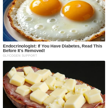
“Najib telah menerima wang yang diseleweng
daripada 1MDB melalui tiga peringkat iaitu
melalui Good Star Limited sebanyak AS$120
juta (RM369,029,514) bermula 24 Februari
2011 sehingga 15 Ogos 2012 menerusi lima
transaksi.
“Seterusnya daripada syarikat Aabar
sebanyak AS$170 juta (RM523,389,779.96)
bermula daripada 30 Disember 2011 sehingga
19 November 2012 menerusi enam transaksi.
Peringkat terakhirnya adalah menerusi