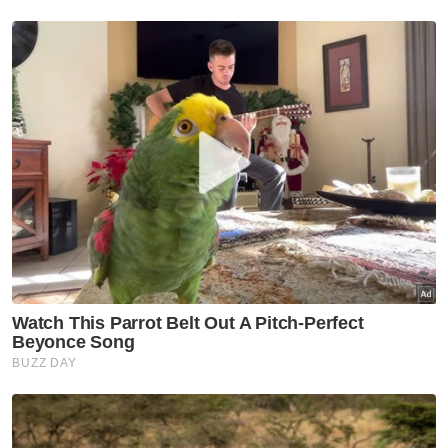
siasatan menunjukkan wujudnya
penggunaan Akaun AmBank 1880 untuk
proses perlapisan dana perolehan haram
1MDB sebelum wang disalur kepada dua
akaun bank lain yang juga dimiliki Najib.
Berita Telus & Tulus menerusi E-Mel setiap
hari!