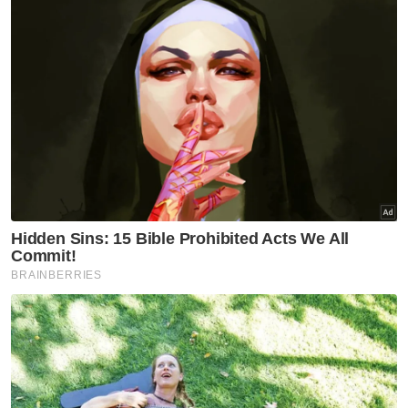
Berita Telus & Tulus menerusi E-Mel setiap
hari!
Muat turun aplikasi Sinar Harian.
Klik di sini!
Mayat
Mayat Pelajar