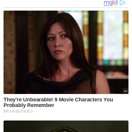
anaknya saudaranya, Mohammad Naufal
Farhan Mohd Azrul, 8, dihanyutkan arus
sungai ketika mandi.
Bagaimanapun, mayat Mohamad Naufal
ditemukan kira-kira 35 meter dari tempat
kejadian pada jam 10.33 pagi, Isnin.
Artikel Berkaitan:
Mayat lelaki tidak sempurna ditemukan terapung
Remaja lelaki dikhuatiri lemas dihanyutkan arus di
Rompin
Hakisan Sungai Pahang: Kubur Kampung Ganchong
Hulu dipindahkan
ARTIKEL BERKAITAN:
Lelaki, anak sedara
dikhuatiri lemas