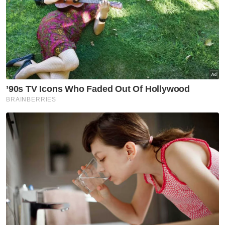
Lemas
Pelajar SMK Temerloh
SMK Temerloh
Sungai Pahang
Pahang
Artikel Disyorkan