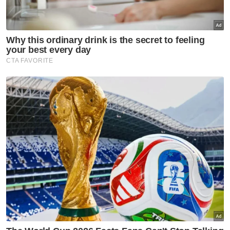
Semasa
Pempengaruh kaum India
dakwa dibuli siber, modus
operandi serang pemilik bisnes
wanita
Semasa
Ingin berdikari alasan Dhia
Zahraaxavieta Neelopher
keluar rumah
Semasa
RCI TH: LHDN perlu siasat
kemungkinan pengelakan cukai
Kumpulan TH bagi tempoh
2014-2020
Semasa
RCI TH: SPRM, PDRM, LHDN
mula 'gempur' individu terlibat
siasatan