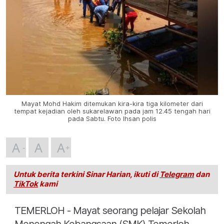
Mayat Mohd Hakim ditemukan kira-kira tiga kilometer dari
tempat kejadian oleh sukarelawan pada jam 12.45 tengah hari
pada Sabtu. Foto Ihsan polis
A
A
A
Untuk berita terkini Sinar Harian, ikuti di
Telegram
dan
TikTok
kami
TEMERLOH - Mayat seorang pelajar Sekolah