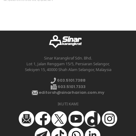
Sinar Karangkraf Sdn. Bhd.
Lot 1, Jalan Renggam 15/5, Persiaran Selangor,
Seksyen 15, 40000 Shah Alam Selangor, Malaysia
603.5101.7388
603.5101.7333
editorsh@sinarharian.com.my
IKUTI KAMI