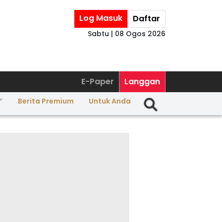
Log Masuk
Daftar
Sabtu | 08 Ogos 2026
E-Paper
Langgan
Berita Premium
Untuk Anda