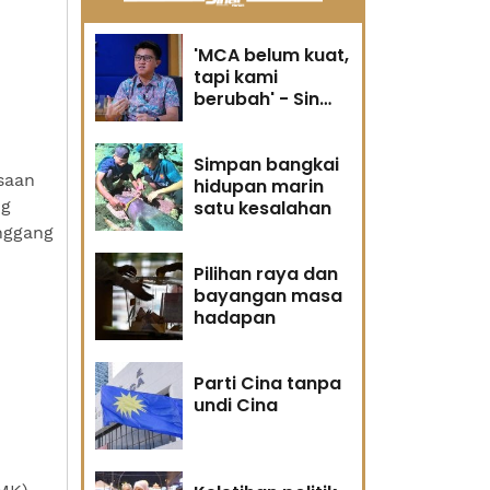
'MCA belum kuat,
tapi kami
berubah' - Sin
Woon
Simpan bangkai
saan
hidupan marin
ng
satu kesalahan
nggang
Pilihan raya dan
bayangan masa
hadapan
Parti Cina tanpa
undi Cina