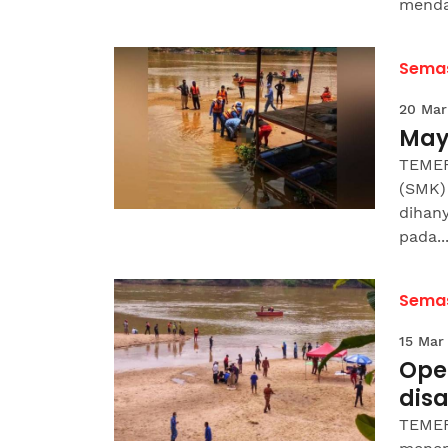
menda
Sema
20 Mar
May
TEMER
(SMK)
dihan
pada..
Sema
15 Mar
Oper
dis
TEMER