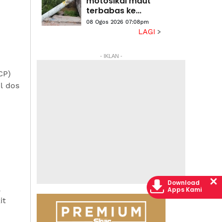
motosikal maut
terbabas ke
dalam sungai
08 Ogos 2026 07:08pm
LAGI
- IKLAN -
CP)
l dos
Download
a
Apps Kami
it