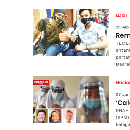
EDISI
21 Sep
Rema
TEMER
antara
perta
Daerah
Nasio
07 Jun
‘Ca
SHAH 
(SPM) 
kelega