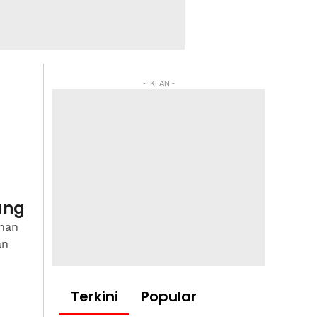
- IKLAN -
ang
ahan
an
Terkini
Popular