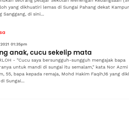
ukan seorang pelajar Sekolah Menengah Kebangsaan (S
loh yang dikhuatiri lemas di Sungai Pahang dekat Kampu
 Sanggang, di sini...
sa
 2021 01:35pm
ang anak, cucu sekelip mata
LOH - "Cucu saya bersungguh-sungguh mengajak bapa
ranya untuk mandi di sungai itu semalam," kata Nor Azmi
m, 55, bapa kepada remaja, Mohd Hakim Faqih,16 yang dikh
di Sungai...