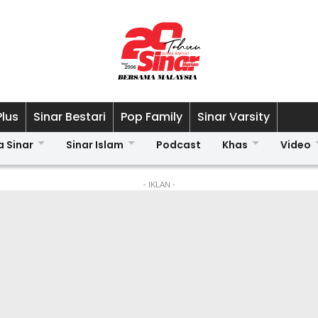
Plus
Sinar Bestari
Pop Family
Sinar Varsity
a Sinar
Sinar Islam
Podcast
Khas
Video
- IKLAN -