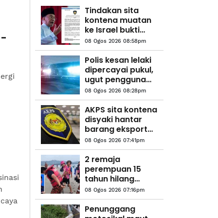
Tindakan sita
kontena muatan
ke Israel bukti
 -
ketegasan
08 Ogos 2026 08:58pm
Malaysia - Anwar
Polis kesan lelaki
dipercayai pukul,
ergi
ugut pengguna
jalan raya
08 Ogos 2026 08:28pm
AKPS sita kontena
disyaki hantar
barang eksport
ke Israel
08 Ogos 2026 07:41pm
2 remaja
perempuan 15
inasi
tahun hilang
ketika berkelah:
n
08 Ogos 2026 07:16pm
Seorang
rcaya
ditemukan lemas
Penunggang