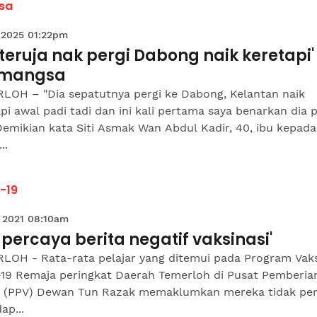
sa
 2025 01:22pm
 teruja nak pergi Dabong naik keretapi'
 mangsa
LOH – "Dia sepatutnya pergi ke Dabong, Kelantan naik
pi awal padi tadi dan ini kali pertama saya benarkan dia p
Demikian kata Siti Asmak Wan Abdul Kadir, 40, ibu kepada
..
-19
 2021 08:10am
 percaya berita negatif vaksinasi'
LOH - Rata-rata pelajar yang ditemui pada Program Vaks
-19 Remaja peringkat Daerah Temerloh di Pusat Pemberia
n (PPV) Dewan Tun Razak memaklumkan mereka tidak pe
ap...