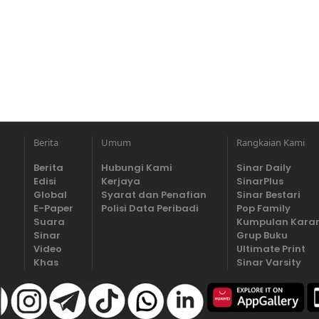
Berita
Umum
Rangkaian Kami
Berita
Hubungi Kami
Sinar Daily
Edisi
Kerjaya
SinarPlus
Global
Syarat dan Penafian
Sinar Bestari
E-Paper
Polisi Data Peribadi
Pop Family
Suara
Kumpulan Kara
Sinar
Grup Buku
Video
Ultimate Print
Khas
Sinar Varsity