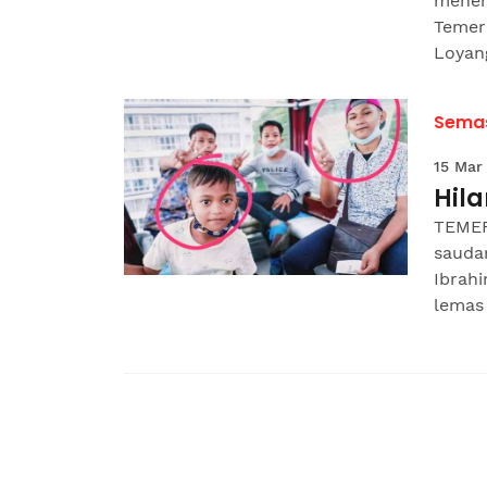
menem
Temer
Loyang
Sema
15 Mar
Hil
TEMER
sauda
Ibrahi
lemas 