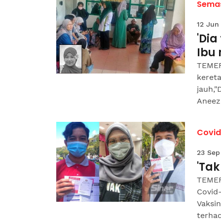
Sema
12 Jun
'Dia
Ibu
TEMER
kereta
jauh,"
Aneez.
Covid
23 Sep
'Tak
TEMER
Covid
Vaksi
terhad