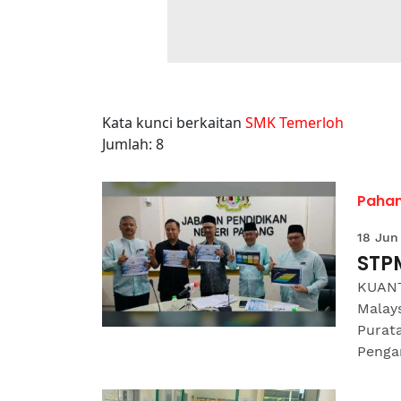
Kata kunci berkaitan
SMK Temerloh
Jumlah: 8
Paha
18 Jun
STPM
KUANT
Malay
Purat
Pengar