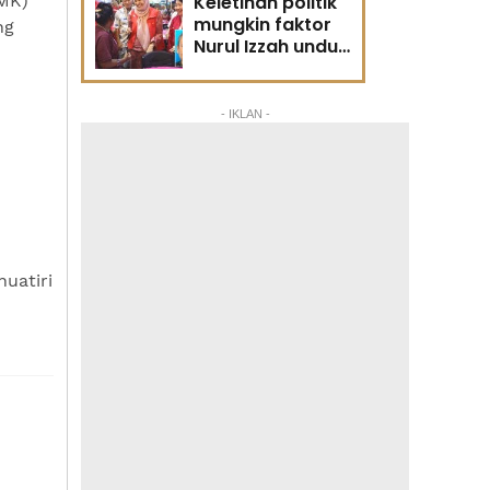
MK)
Keletihan politik
mungkin faktor
ng
Nurul Izzah undur
diri -
Penganalisis
politik
- IKLAN -
uatiri