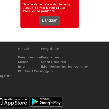
Saya telah memahami dan bersetuju
Terma & syarat
dengan
dan
Polisi data peribadi
e-Invoice
Pengiklanan
Pengumuman
Pengiklanan
Memo
SinarKlassifed
Info
iklan@sinarharian.com.my
Khidmat Pelanggan
ngkraf