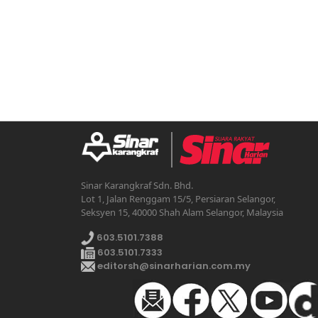
Sinar Karangkraf Sdn. Bhd.
Lot 1, Jalan Renggam 15/5, Persiaran Selangor,
Seksyen 15, 40000 Shah Alam Selangor, Malaysia
603.5101.7388
603.5101.7333
editorsh@sinarharian.com.my