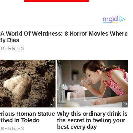
SweetLAB mempunyai empat produk iaitu SweetLAB S5 Granulated
weetener, SweetLAB Zero Sugar Syrup, SweetLAB Zero Calorie Drop
dan Nogula Caffe Arabica Coffee.
ningkatan penyakit disebabkan penggunaan
a putih berlebihan menyebabkan rakyat
aysia berisiko diserang penyakit berbahaya.
oduk makanan kesihatan yang kita hasilkan ini
lah alternatif untuk menggantikan gula putih.
mandangkan produk terbabit adalah 100
atus bahan semula jadi, ia selamat diamalkan
ua lapisan masyarakat termasuk penghidap
betes,” katanya kepada Sinar Harian.