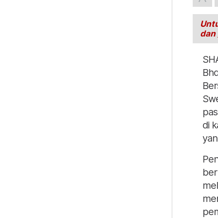
Untu
dan
SHA
Bhd
Ber
Swe
pas
di 
yan
Pen
ber
mel
men
pem