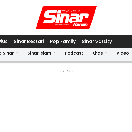
Plus
Sinar Bestari
Pop Family
Sinar Varsity
a Sinar
Sinar Islam
Podcast
Khas
Video
- IKLAN -