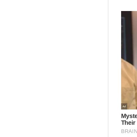
Kat
pia
“Ka
tet
pen
mer
was