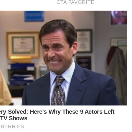
anya, selain halal, produk SweetLAB mengikut
waian yang ditetapkan Akta Makanan 1983.
mi berada di pasaran bukan untuk bersaing
api ingin memberikan pilihan terbaik kepada
gguna. Dengan pengganti gula ini, paling tidak
eka boleh menikmatinya tanpa rasa ragu dan
-was.