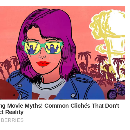
tikel Berkaitan:
Kerajaan lulus 37 syarikat import 285,700 tan metrik
gula putih
MB nafi roboh Stadium Shah Alam untuk PRN
Stadium Shah Alam bakal mula diroboh awal Oktober
oduk SweetLAB adalah pilihan yang tepat untuk
ambah rasa manis pada makanan dan
uman pengguna. Terdapat banyak sebab selain
gurusan berat badan yang menjadikan
etLAB sebagai bahagian penting dalam diet
eka.
oduk kami boleh digunakan untuk pelbagai jenis
anan dan minuman serta perasa sebagai
gganti gula. Ini kerana pemanis yang sihat harus
jadi bahagian penting dari pengambilan harian