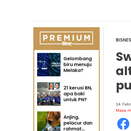
BISNE
Sw
Gelombang
biru menuju
al
Melaka?
pu
21 kerusi BN,
apa baki
untuk PN?
24 Febr
Masa 
Anjing,
pelacur dan
rahmat