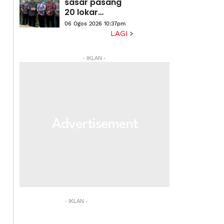
sasar pasang
20 lokar
bungkusan
06 Ogos 2026 10:37pm
pintar di stesen
LAGI
LRT
- IKLAN -
- IKLAN -