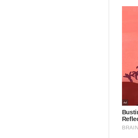
Ar
“Pr
men
min
pen
Swe
mer
“Pr
mak
pen
men