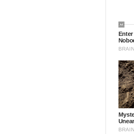
S
“Pe
gul
Mal
“Pr
ada
“Me
per
sem
dia