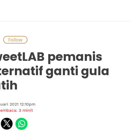
S
eetLAB pemanis
ternatif ganti gula
tih
uari 2021 12:10pm
membaca:
3
minit