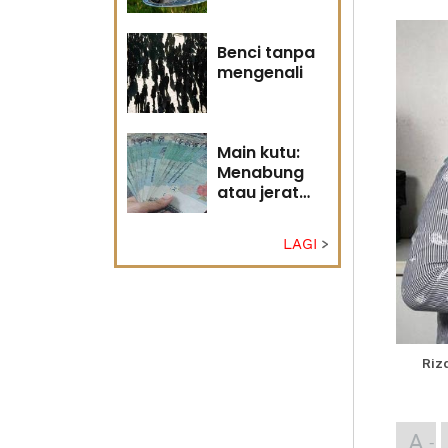
Tuhan
Benci tanpa
mengenali
Main kutu:
Menabung
atau jerat
diri?
LAGI
Riz
A