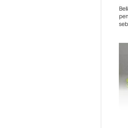
Bel
pem
seb