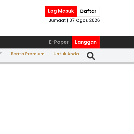
Log Masuk
Daftar
Jumaat | 07 Ogos 2026
E-Paper
Langgan
Berita Premium
Untuk Anda