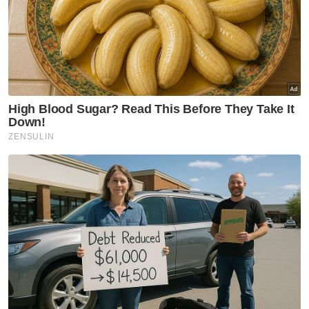
65 tahun dan ke atas
VPoints:
0
Masuk | Daftar
Kemalangan Maut
HRPB
Artikel Disyorkan
Semasa
Jenazah tiga anggota polis
maut renjatan elektrik akan