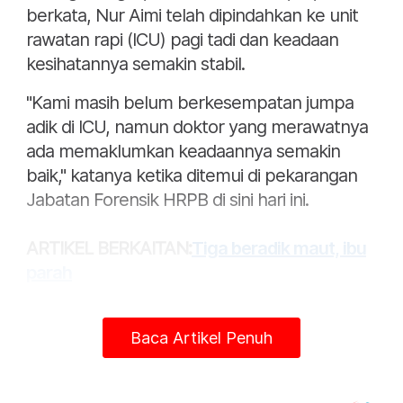
berkata, Nur Aimi telah dipindahkan ke unit
rawatan rapi (ICU) pagi tadi dan keadaan
kesihatannya semakin stabil.
"Kami masih belum berkesempatan jumpa
adik di ICU, namun doktor yang merawatnya
ada memaklumkan keadaannya semakin
baik," katanya ketika ditemui di pekarangan
Jabatan Forensik HRPB di sini hari ini.
ARTIKEL BERKAITAN:
Tiga beradik maut, ibu
parah
Menurutnya, Nur Aimi yang bekerja sebagai
kerani di sebuah syarikat swasta di Pulau
Baca Artikel Penuh
Pinang tinggal berasingan dengan suaminya
kerana tuntutan kerja.