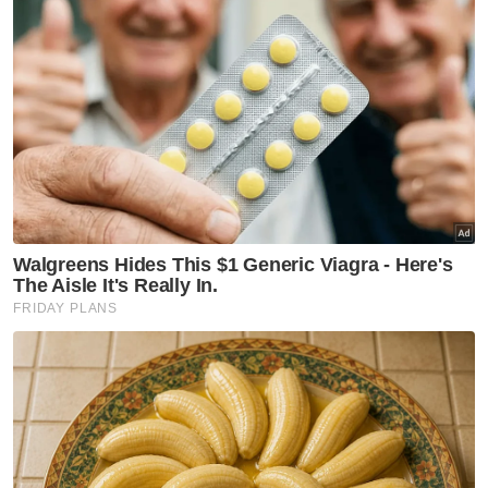
Artikel Berkaitan:
Aliran trafik perlahan di lebuh raya utama petang ini
Aliran trafik perlahan di lebuh raya utama pagi ini
Trafik lebuh raya utama seluruh negara lancar
petang ini
"Bedah siasat akan dijalankan petang ini dan
Insya -ALLAH pengebumian akan dilakukan
malam ini," katanya.
Muat turun aplikasi Sinar Harian.
Klik di sini!
Harap bantu kajian selidik kami dan
×
dapatkan baucar tunai.
Berapakah umur anda?
Kurang daripada 18 tahun
18 - 24 tahun
25 - 34 tahun
35 - 44 tahun
45 - 54 tahun
55 - 64 tahun