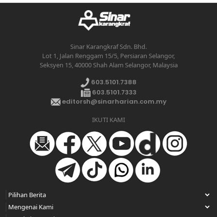
Sinar Karangkraf Sdn. Bhd.
Lot 1, Jalan Renggam 15/5, Persiaran Selangor,
Seksyen 15, 40000 Shah Alam Selangor, Malaysia
603.5101.7388
603.5101.7333
editorsh@sinarharian.com.my
IKUTI KAMI