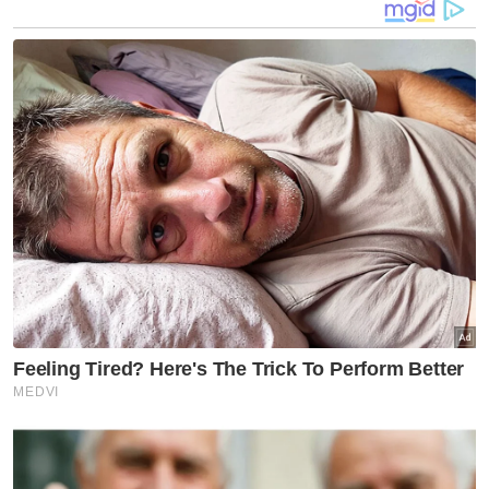
"Ketika kejadian, dia dan tiga anaknya dalam
perjalanan pulang ke Pulau Pinang selepas
menghabiskan masa bercuti di kampung
kami di Melaka," katanya.
Dalam kejadian sekitar jam 3 petang itu, tiga
anak lelaki Nur Aimi, Muhammad Adam
Hakimi Muhammad Alhafiz, 7, Muhammad
Lutfi Hakim, 3, dan Muhammad Affan Hafiy
berusia setahun meninggal dunia di tempat
kejadian akibat cedera parah.
Muhd Jazli berkata, mayat ketiga-tiga anak
saudaranya itu akan dibawa ke kampung
mereka di Sungai Putat, Melaka untuk
urusan pengebumian.