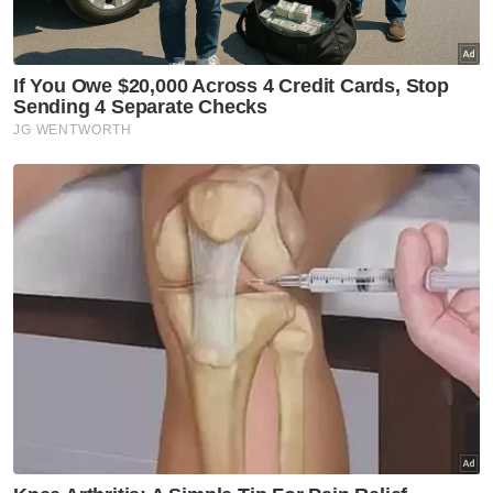
dibawa pulang ke kampung
halaman
Semasa
Penerbangan mencemaskan,
penumpang didakwa cuba
buka pintu kecemasan
Semasa
Pelajar kolej lemas ketika
mandi-manda bersama
sembilan rakan
Semasa
Ismail Sabri didakwa esok di
Mahkamah Sesyen Kuala
Lumpur