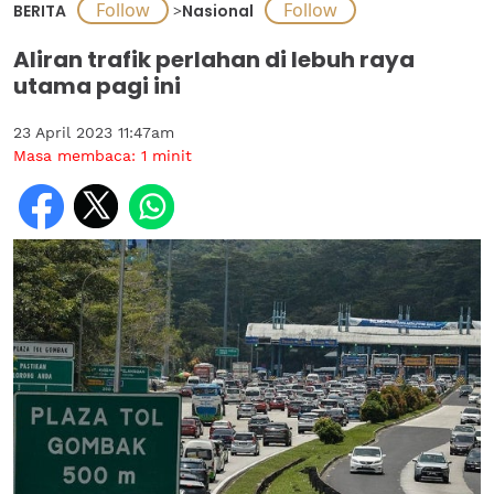
BERITA
>
Nasional
Aliran trafik perlahan di lebuh raya
utama pagi ini
23 April 2023 11:47am
Masa membaca:
1
minit