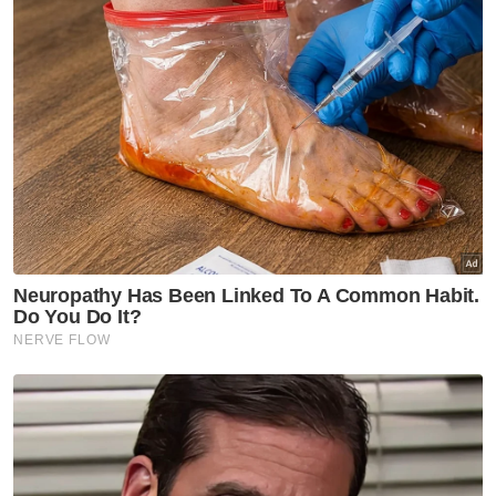
Nasional
Kerjasama dalam Kerajaan
Perpaduan kekal utuh, stabil -
Fahmi
Nasional
Insiden pokok tumbang ragut
50 nyawa sejak 2021
Nasional
132 kelas baharu Tabika Tunas
Istimewa, yuran RM100 -
Ahmad Zahid
Nasional
Jangan hukum pegawai KKDW
hadir program rasmi ketika