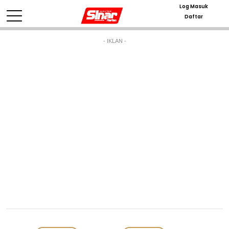
Log Masuk
Daftar
- IKLAN -