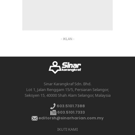
- IKLAN -
Sinar Karangkraf Sdn. Bhd.
Lot 1, Jalan Renggam 15/5, Persiaran Selangor,
Seksyen 15, 40000 Shah Alam Selangor, Malaysia
603.5101.7388
603.5101.7333
editorsh@sinarharian.com.my
IKUTI KAMI