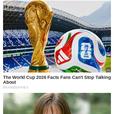
itu sebagai pusat kecemerlangan bagi
melonjakkan semula sukan bola sepak
sebagai produk daerah. Pengisian stadium itu
lebih penting berbanding namanya,” katanya.
Berita Telus & Tulus menerusi E-Mel setiap
hari!
Katanya, pihaknya tiada masalah untuk