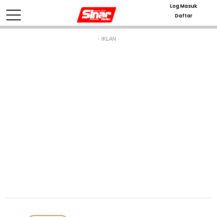
Log Masuk
Daftar
- IKLAN -