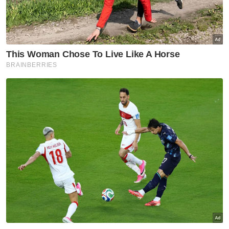
Artikel Berkaitan:
Alor Setar Bandaraya Berdaya Huni
'Saya sudah bayar Mahfuz, tiada kaitan kutip derma'
- Sanusi
Nik Abduh jumpa Anwar, tiada kaitan jadi calon
Sebuah video berdurasi dua minit
mempromosikan stadium berkenaan yang
diurus oleh sebuah persatuan bola sepak
turut tular sejak kelmarin.
Mengulas lanjut, Hakim Ariff berkata, beliau
memohon peruntukan daripada kerajaan
negeri sebanyak RM200,000 untuk kerja-
kerja menaik taraf stadium berkenaan yang
sebelum ini amat daif.