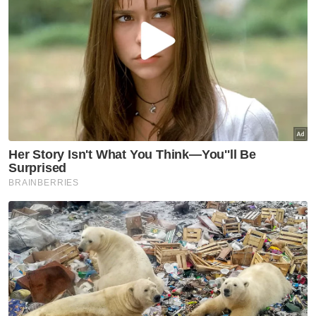
menukar nama kontroversi itu dan bersedia
menurunkan papan nama Ffira Mikah bagi
melenyapkan dakwaan.
“Selepas ini, ia akan dikenali sebagai Stadium
Mini Kuala Nerang dan kita akan turunkan
papan nama yang mengundang kontroversi
itu,” katanya.
Muat turun aplikasi Sinar Harian.
Klik di sini!
Stadium
Stadium Mini Ffira Mikah