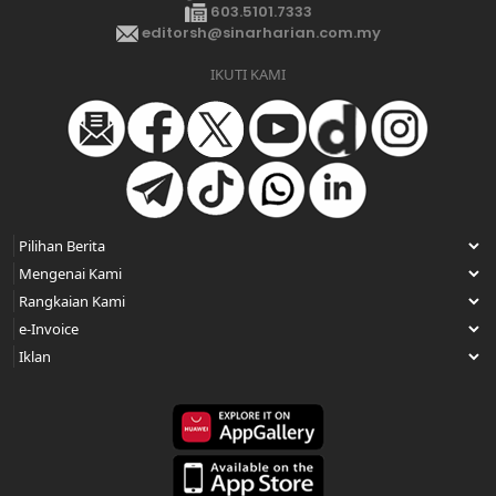
603.5101.7333
editorsh@sinarharian.com.my
IKUTI KAMI