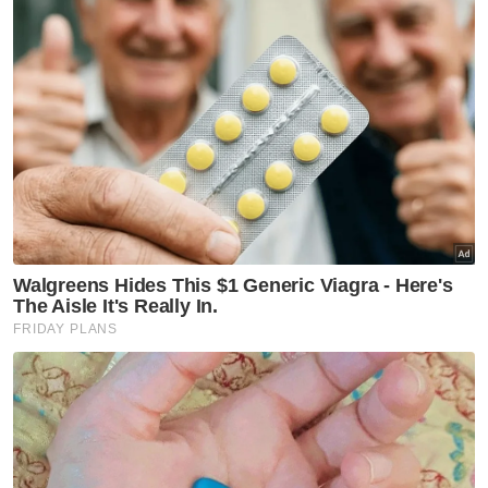
22 jalan ditutup sementara sempena Hari
Kebangsaan
Jalan Sungai Besi arah selatan ditutup setahun
bermula Sabtu ini
Dr Nor Azimi turut meminta individu yang
baru pulang dari Sabah atau mana-mana zon
merah dalam tempoh 14 hari lalu bersikap
jujur dengan menjalani penilaian risiko Covid-
19 di mana-mana fasiliti kesihatan di
Terengganu.
“Orang ramai juga dinasihatkan agar sentiasa
berwaspada dengan berada di rumah dan
tidak keluar jika tiada keperluan, elakkan
berkumpul dan patuhi prosedur operasi
standard (SOP) serta amalkan normal
baharu,” katanya.