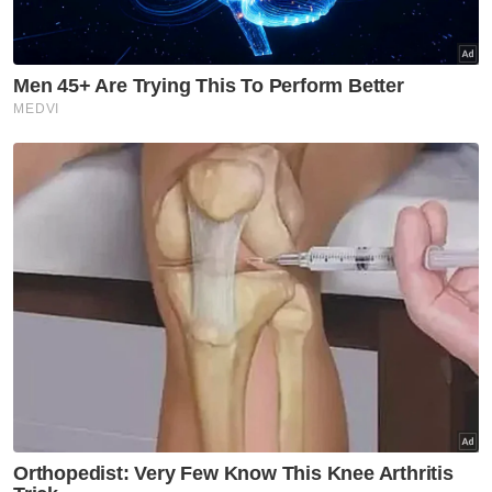
dominan di AS ketika jangkitan
terus meningkat
Covid-19
KKM keluarkan perincian
semakan semula SOP Covid-19
Covid-19
KKM pantau peningkatan kes
Covid-19 di Singapura
Covid-19
Kes Covid-19 di Pulau Pinang
menurun