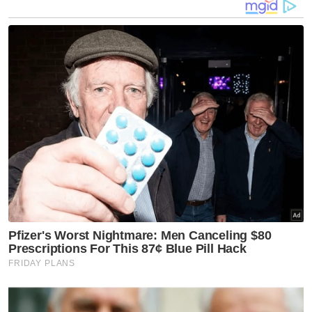
Sementara itu beliau berkata, Terengganu
hari ini merekodkan tiga kes baharu Covid-19
menjadikan jumlah keseluruhan kes yang
aktif sebanyak 11 kes.
“Satu daripada kes baharu ini mempunyai
sejarah perjalanan ke Sabah manakala dua
kes merupakan kontak rapat kepada pesakit
yang juga baru pulang dari Sabah.
“Semua 11 kes aktif ini telah dimasukkan ke
Hospital Hulu Terengganu bagi rawatan dan
pengasingan,” katanya.
Artikel Berkaitan:
Penekanan di sekolah rendah beri impak besar
terhadap antirasuah