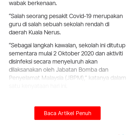
wabak berkenaan.
“Salah seorang pesakit Covid-19 merupakan
guru di salah sebuah sekolah rendah di
daerah Kuala Nerus.
“Sebagai langkah kawalan, sekolah ini ditutup
sementara mulai 2 Oktober 2020 dan aktiviti
disinfeksi secara menyeluruh akan
dilaksanakan oleh Jabatan Bomba dan
Penyelamat Malaysia (JBPM),” katanya dalam
satu kenyataan hari ini.
Menurut Dr Nor Azimi, sekolah tersebut
telah pun disinfeksi sebaik sahaja guru
Baca Artikel Penuh
berkenaan disahkan positif dan proses nyah
cemar kedua akan dilakukan pada Isnin
depan.