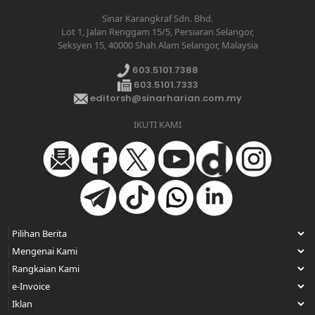
Sinar Karangkraf Sdn. Bhd.
Lot 1, Jalan Renggam 15/5, Persiaran Selangor,
Seksyen 15, 40000 Shah Alam Selangor, Malaysia
603.5101.7388
603.5101.7333
editorsh@sinarharian.com.my
IKUTI KAMI