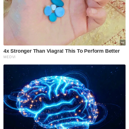
Muat turun aplikasi Sinar Harian.
Klik di sini!
Covid 19
Terengganu
Kuala Nerus
Artikel Disyorkan
Covid-19
Varian Covid-19 KP.3.1.1