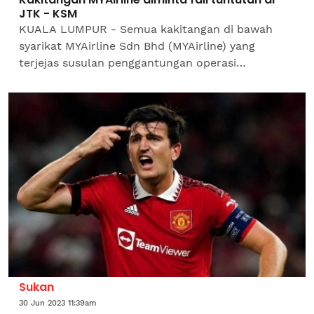
JTK - KSM
KUALA LUMPUR - Semua kakitangan di bawah
syarikat MYAirline Sdn Bhd (MYAirline) yang
terjejas susulan penggantungan operasi
penerbangan sejak 12 Oktober lalu diminta untuk
memfailkan tuntutan gaji...
Sukan
30 Jun 2023 11:39am