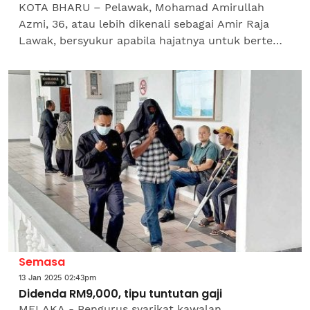
KOTA BHARU – Pelawak, Mohamad Amirullah
Azmi, 36, atau lebih dikenali sebagai Amir Raja
Lawak, bersyukur apabila hajatnya untuk bertemu
Perdana Menteri, Datuk Seri Anwar Ibrahim
termakbul.Lebih...
Semasa
13 Jan 2025 02:43pm
Didenda RM9,000, tipu tuntutan gaji
MELAKA - Pengurus syarikat kawalan