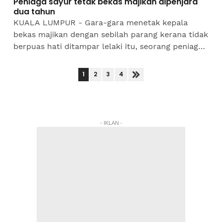
Peniaga sayur tetak bekas majikan dipenjara
dua tahun
KUALA LUMPUR - Gara-gara menetak kepala
bekas majikan dengan sebilah parang kerana tidak
berpuas hati ditampar lelaki itu, seorang peniaga
sayur dihukum penjara dua tahun oleh Mahkamah
Sesyen di sini,...
1
2
3
4
- IKLAN -