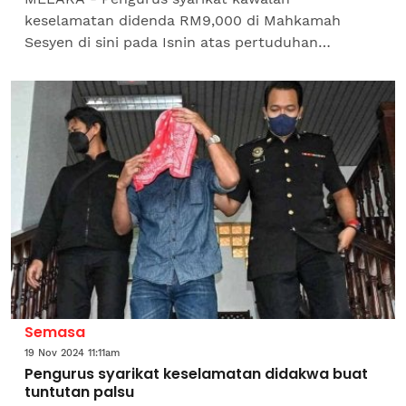
keselamatan didenda RM9,000 di Mahkamah
Sesyen di sini pada Isnin atas pertuduhan
mengemukakan butir matan palsu bagi tuntutan
gaji pengawal keselamatan syarikat...
Semasa
19 Nov 2024 11:11am
Pengurus syarikat keselamatan didakwa buat
tuntutan palsu