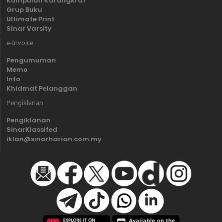
Kumpulan Karangkraf
Grup Buku
Ultimate Print
Sinar Varsity
e-Invoice
Pengumuman
Memo
Info
Khidmat Pelanggan
Pengiklanan
Pengiklanan
SinarKlassifed
iklan@sinarharian.com.my