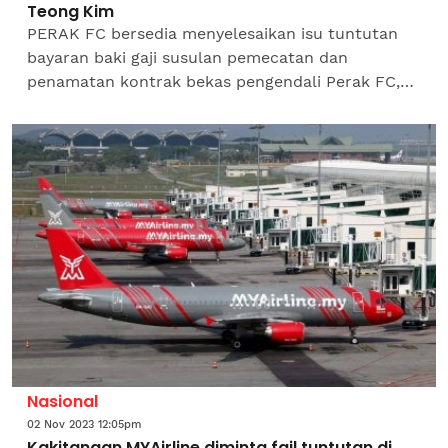
Teong Kim
PERAK FC bersedia menyelesaikan isu tuntutan
bayaran baki gaji susulan pemecatan dan
penamatan kontrak bekas pengendali Perak FC,
Datuk Lim Teong Kim yang didakwa tidak sah di
Mahkamah...
Nasional
02 Nov 2023 12:05pm
Kakitangan MYAirline diminta fail tuntutan di