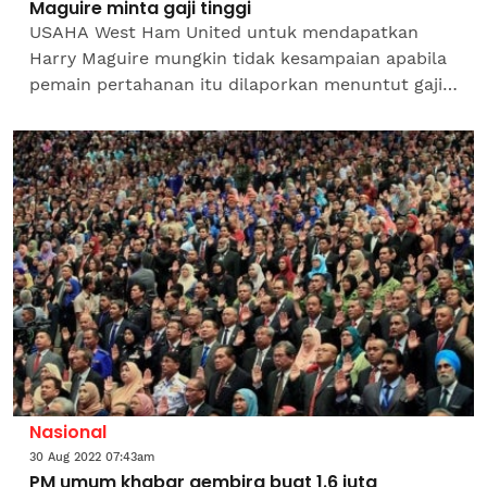
Maguire minta gaji tinggi
USAHA West Ham United untuk mendapatkan
Harry Maguire mungkin tidak kesampaian apabila
pemain pertahanan itu dilaporkan menuntut gaji
tinggi. Kapten Manchester United itu berpotensi
meninggalkan Old...
Nasional
30 Aug 2022 07:43am
PM umum khabar gembira buat 1.6 juta