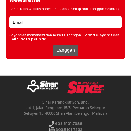
Berita Telus & Tulus hanya untuk anda setiap hari. Langgan Sekarang!
Terma & syarat
Saya telah memahami dan bersetuju dengan
dan
Polisi data peribadi
Sinar Karangkraf Sdn. Bhd.
Lot 1, Jalan Renggam 15/5, Persiaran Selangor,
Seksyen 15, 40000 Shah Alam Selangor, Malaysia
603.5101.7388
603.5101.7333