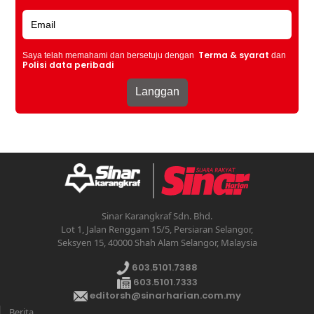
Terma & syarat
Saya telah memahami dan bersetuju dengan
dan
Polisi data peribadi
Sinar Karangkraf Sdn. Bhd.
Lot 1, Jalan Renggam 15/5, Persiaran Selangor,
Seksyen 15, 40000 Shah Alam Selangor, Malaysia
603.5101.7388
603.5101.7333
editorsh@sinarharian.com.my
Berita