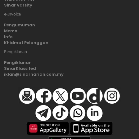
Sinar Varsity
e-Invoice
Pengumuman
Memo
Info
Khidmat Pelanggan
Pengiklanan
Pengiklanan
SinarKlassifed
iklan@sinarharian.com.my