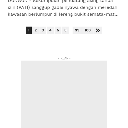
DUNGUN - Sekumpulan pendatang asing tanpa
izin (PATI) sanggup gadai nyawa dengan meredah
kawasan berlumpur di lereng bukit semata-mata
mahu mengelak dicekup anggota penguat kuasa.
Perbuatan itu...
...
1
2
3
4
5
6
99
100
- IKLAN -