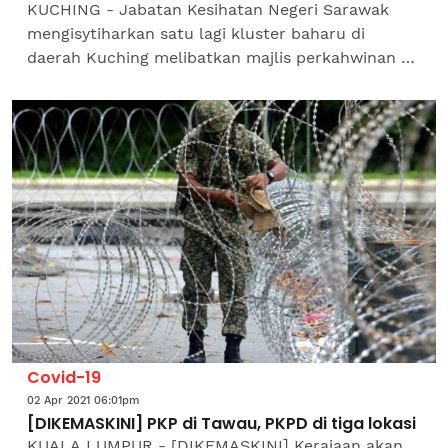
KUCHING - Jabatan Kesihatan Negeri Sarawak
mengisytiharkan satu lagi kluster baharu di
daerah Kuching melibatkan majlis perkahwinan di
Kampung Binyu, Jalan Tanjung Bako di sini.
Jawatankuasa...
Covid-19
02 Apr 2021 06:01pm
[DIKEMASKINI] PKP di Tawau, PKPD di tiga lokasi
KUALA LUMPUR - [DIKEMASKINI] Kerajaan akan