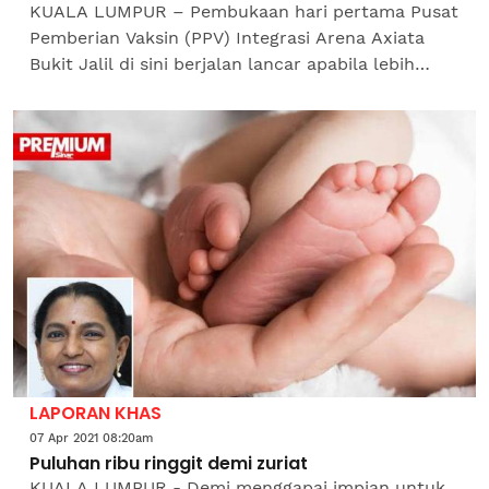
KUALA LUMPUR – Pembukaan hari pertama Pusat
Pemberian Vaksin (PPV) Integrasi Arena Axiata
Bukit Jalil di sini berjalan lancar apabila lebih
4,000 orang hadir bagi mendapatkan suntikan
vaksin dos...
LAPORAN KHAS
07 Apr 2021 08:20am
Puluhan ribu ringgit demi zuriat
KUALA LUMPUR - Demi menggapai impian untuk