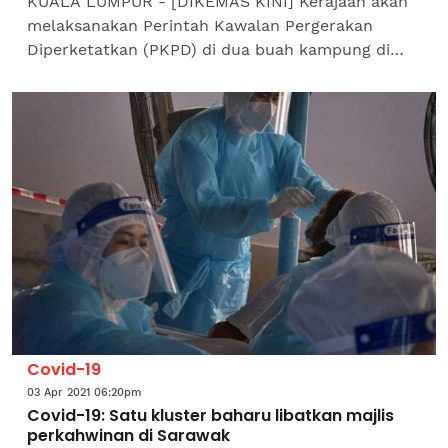
KUALA LUMPUR - [DIKEMAS KINI] Kerajaan akan
melaksanakan Perintah Kawalan Pergerakan
Diperketatkan (PKPD) di dua buah kampung di
Sarawak iaitu Kampung Binyu Baru, Samarahan
dan Kampung Binyu Lama,...
Covid-19
03 Apr 2021 06:20pm
Covid-19: Satu kluster baharu libatkan majlis
perkahwinan di Sarawak