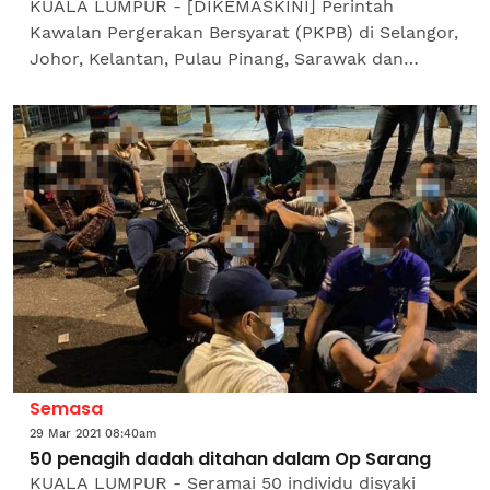
KUALA LUMPUR - [DIKEMASKINI] Perintah
Kawalan Pergerakan Bersyarat (PKPB) di Selangor,
Johor, Kelantan, Pulau Pinang, Sarawak dan
Wilayah Persekutuan Kuala Lumpur disambung
dua minggu lagi, manakala...
Semasa
29 Mar 2021 08:40am
50 penagih dadah ditahan dalam Op Sarang
KUALA LUMPUR - Seramai 50 individu disyaki