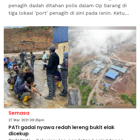
penagih dadah ditahan polis dalam Op Sarang di
tiga lokasi 'port' penagih di sini pada Isnin. Ketua
Polis Daerah Dang Wangi Asisten Komisioner...
Semasa
27 Mar 2021 09:35pm
PATI gadai nyawa redah lereng bukit elak
dicekup