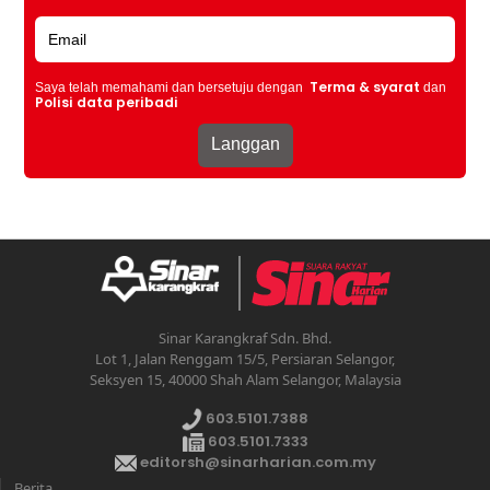
Terma & syarat
Saya telah memahami dan bersetuju dengan
dan
Polisi data peribadi
Sinar Karangkraf Sdn. Bhd.
Lot 1, Jalan Renggam 15/5, Persiaran Selangor,
Seksyen 15, 40000 Shah Alam Selangor, Malaysia
603.5101.7388
603.5101.7333
editorsh@sinarharian.com.my
Berita