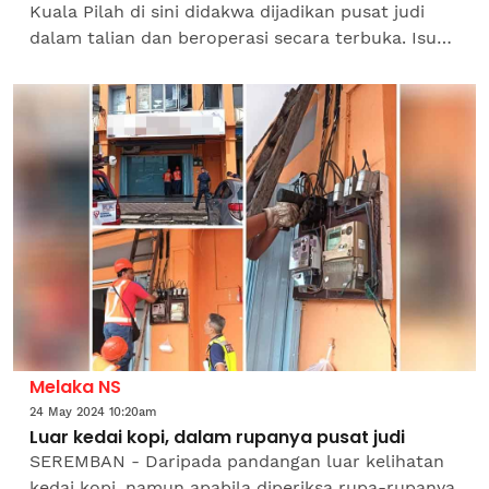
Kuala Pilah di sini didakwa dijadikan pusat judi
dalam talian dan beroperasi secara terbuka. Isu
yang tular di media sosial itu didedahkan
penduduk setempat...
Melaka NS
24 May 2024 10:20am
Luar kedai kopi, dalam rupanya pusat judi
SEREMBAN - Daripada pandangan luar kelihatan
kedai kopi, namun apabila diperiksa rupa-rupanya