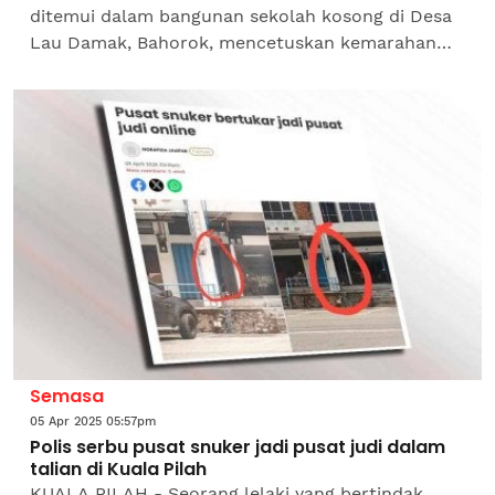
ditemui dalam bangunan sekolah kosong di Desa
Lau Damak, Bahorok, mencetuskan kemarahan
pihak berkuasa tempatan.Pegawai Daerah
Langkat, Syah Afandin...
Semasa
05 Apr 2025 05:57pm
Polis serbu pusat snuker jadi pusat judi dalam
talian di Kuala Pilah
KUALA PILAH - Seorang lelaki yang bertindak