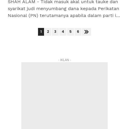
SHAH ALAM - Tidak masuk akal untuk tauke dan
syarikat judi menyumbang dana kepada Perikatan
Nasional (PN) terutamanya apabila dalam parti itu
terdapat kumpulan yang agresif merobohkan
pusat...
1
2
3
4
5
6
- IKLAN -