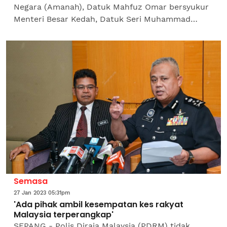
Negara (Amanah), Datuk Mahfuz Omar bersyukur
Menteri Besar Kedah, Datuk Seri Muhammad
Sanusi Md Nor akur dengan hakikat bahawa
beliau telah memfitnahnya...
Semasa
27 Jan 2023 05:31pm
'Ada pihak ambil kesempatan kes rakyat
Malaysia terperangkap'
SEPANG - Polis Diraja Malaysia (PDRM) tidak