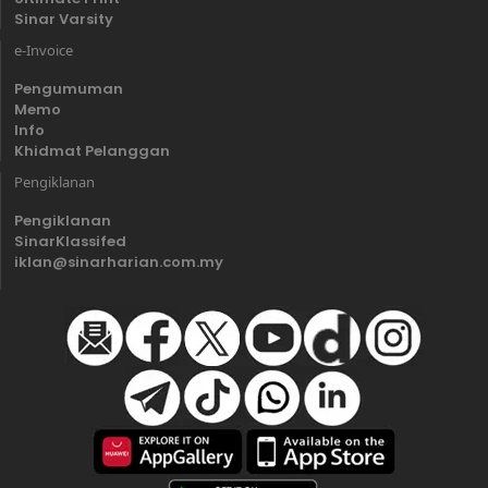
Sinar Varsity
e-Invoice
Pengumuman
Memo
Info
Khidmat Pelanggan
Pengiklanan
Pengiklanan
SinarKlassifed
iklan@sinarharian.com.my