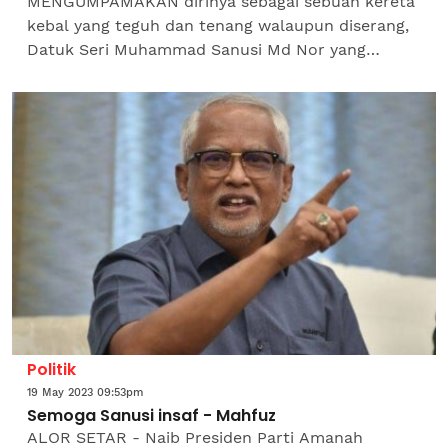
MENGUMPAMAKAN dirinya sebagai sebuah kereta
kebal yang teguh dan tenang walaupun diserang,
Datuk Seri Muhammad Sanusi Md Nor yang
dilantik sebagai Ketua Pengarah Pilihan Raya
Perikatan Nasional (PN) ,...
Politik
19 May 2023 09:53pm
Semoga Sanusi insaf - Mahfuz
ALOR SETAR - Naib Presiden Parti Amanah