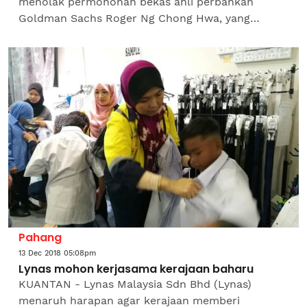
menolak permohonan bekas ahli perbankan
Goldman Sachs Roger Ng Chong Hwa, yang
menghadapi tiga pertuduhan di luar negara
berkaitan 1Malaysia...
Pahang
13 Dec 2018 05:08pm
Lynas mohon kerjasama kerajaan baharu
KUANTAN - Lynas Malaysia Sdn Bhd (Lynas)
menaruh harapan agar kerajaan memberi