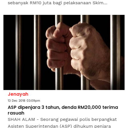
sebanyak RM10 juta bagi pelaksanaan Skim
Tanaman Baharu Lada di seluruh negara tahun
depan. Pengerusi MPB Larry...
Jenayah
13 Dec 2018 03:09pm
ASP dipenjara 3 tahun, denda RM20,000 terima
rasuah
SHAH ALAM - Seorang pegawai polis berpangkat
Asisten Superintendan (ASP) dihukum penjara