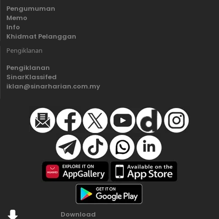
Pengumuman
Memo
Info
Khidmat Pelanggan
Pengiklanan
Pengiklanan
SinarKlassifed
iklan@sinarharian.com.my
Download