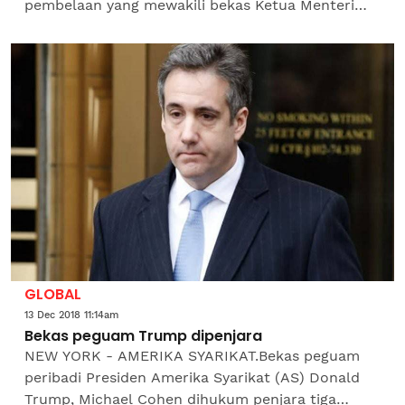
pembelaan yang mewakili bekas Ketua Menteri
Sabah Tan Sri Musa Aman untuk membuat
permohonan memindahkan kes...
GLOBAL
13 Dec 2018 11:14am
Bekas peguam Trump dipenjara
NEW YORK - AMERIKA SYARIKAT.Bekas peguam
peribadi Presiden Amerika Syarikat (AS) Donald
Trump, Michael Cohen dihukum penjara tiga