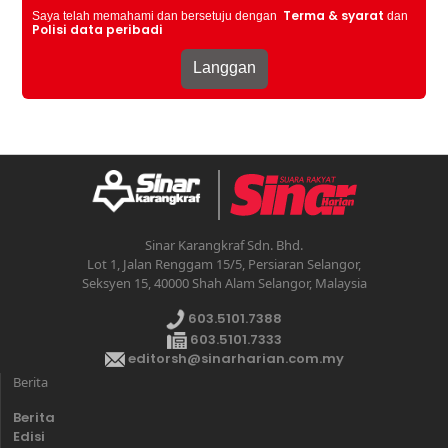
Terma & syarat
Saya telah memahami dan bersetuju dengan
dan
Polisi data peribadi
Sinar Karangkraf Sdn. Bhd.
Lot 1, Jalan Renggam 15/5, Persiaran Selangor,
Seksyen 15, 40000 Shah Alam Selangor, Malaysia
603.5101.7388
603.5101.7333
editorsh@sinarharian.com.my
Berita
Berita
Edisi