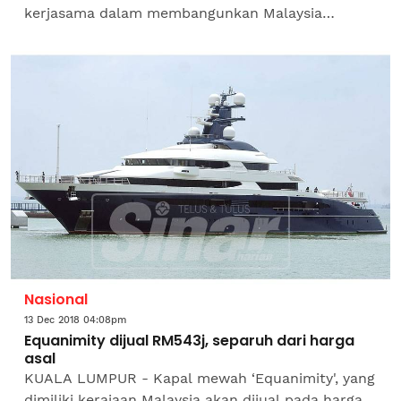
kerjasama dalam membangunkan Malaysia
menjadi hab nadir bumi yang boleh dibanggakan.
Naib Presiden Bahagian Modal Insan...
Nasional
13 Dec 2018 04:08pm
Equanimity dijual RM543j, separuh dari harga
asal
KUALA LUMPUR - Kapal mewah ‘Equanimity', yang
dimiliki kerajaan Malaysia akan dijual pada harga