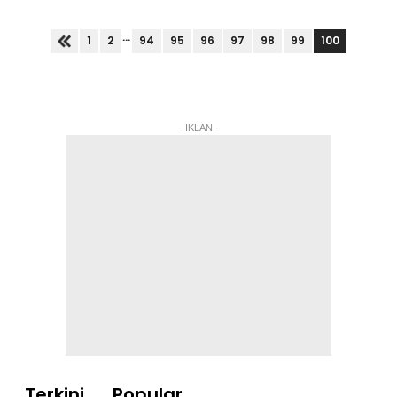
Agensi Antidadah Kebangsaan (AADK) oleh
Mahkamah Majistret di sini, hari...
...
100
1
2
94
95
96
97
98
99
- IKLAN -
Terkini
Popular