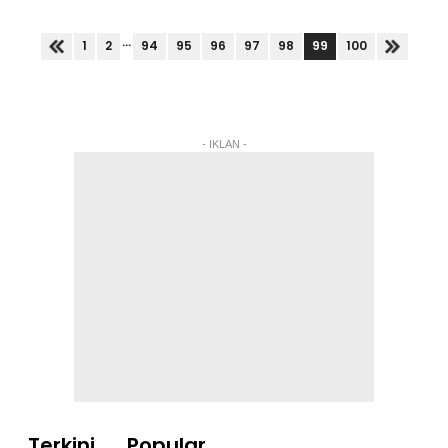
Pafa sebelum ini pada sesi penggulungan Sidang
Dun Perak semalam...
...
99
1
2
94
95
96
97
98
100
- IKLAN -
Terkini
Popular