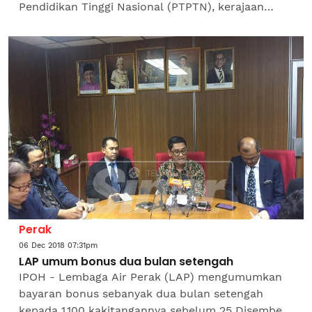
Pendidikan Tinggi Nasional (PTPTN), kerajaan
disaran meneruskan pemberian insentif simpanan
percuma Skim Simpanan...
Perak
06 Dec 2018 07:31pm
LAP umum bonus dua bulan setengah
IPOH - Lembaga Air Perak (LAP) mengumumkan
bayaran bonus sebanyak dua bulan setengah
kepada 1,100 kakitangannya sebelum 25 Disember