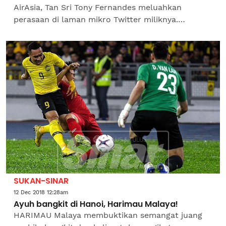
AirAsia, Tan Sri Tony Fernandes meluahkan
perasaan di laman mikro Twitter miliknya.
Menurut Tony, sepanjang mengendalikan
penerbangan kebajikan, percuma...
SUKAN-SINAR
12 Dec 2018 12:28am
Ayuh bangkit di Hanoi, Harimau Malaya!
HARIMAU Malaya membuktikan semangat juang