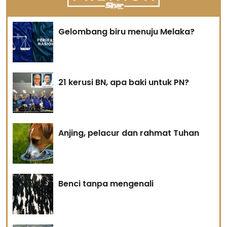
Gelombang biru menuju Melaka?
21 kerusi BN, apa baki untuk PN?
Anjing, pelacur dan rahmat Tuhan
Benci tanpa mengenali