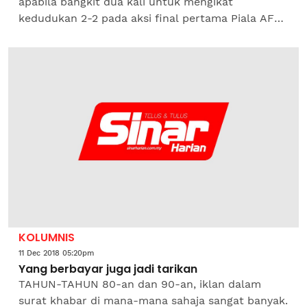
apabila bangkit dua kali untuk mengikat
kedudukan 2-2 pada aksi final pertama Piala AFF
Suzuki 2018 di Stadium Nasional Bukit Jalil,
sebentar tadi.Dua gol...
KOLUMNIS
11 Dec 2018 05:20pm
Yang berbayar juga jadi tarikan
TAHUN-TAHUN 80-an dan 90-an, iklan dalam
surat khabar di mana-mana sahaja sangat banyak.