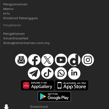
Pengumuman
Memo
Info
Khidmat Pelanggan
Pengiklanan
Pengiklanan
SinarKlassifed
iklan@sinarharian.com.my
Download