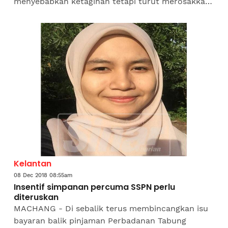
menyebabkan ketagihan tetapi turut merosakkan
otak penagihnya sehingga mengganggu pemikiran
dan mengakibatkan individu...
Kelantan
08 Dec 2018 08:55am
Insentif simpanan percuma SSPN perlu
diteruskan
MACHANG - Di sebalik terus membincangkan isu
bayaran balik pinjaman Perbadanan Tabung