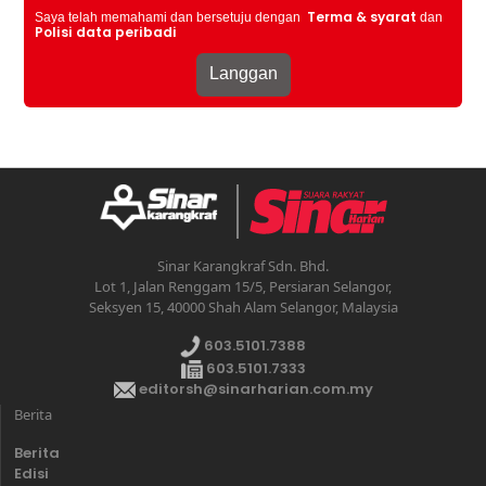
Terma & syarat
Saya telah memahami dan bersetuju dengan
dan
Polisi data peribadi
Sinar Karangkraf Sdn. Bhd.
Lot 1, Jalan Renggam 15/5, Persiaran Selangor,
Seksyen 15, 40000 Shah Alam Selangor, Malaysia
603.5101.7388
603.5101.7333
editorsh@sinarharian.com.my
Berita
Berita
Edisi