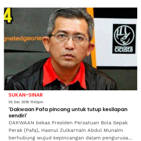
kanak-kanak tanpa dokumen di semua fasiliti
kesihatan di seluruh...
SUKAN-SINAR
05 Dec 2018 11:42pm
'Dakwaan Pafa pincang untuk tutup kesilapan
sendiri'
DAKWAAN bekas Presiden Persatuan Bola Sepak
Perak (Pafa), Hasnul Zulkarnain Abdul Munaim
berhubung wujud kepincangan dalam pengurusan