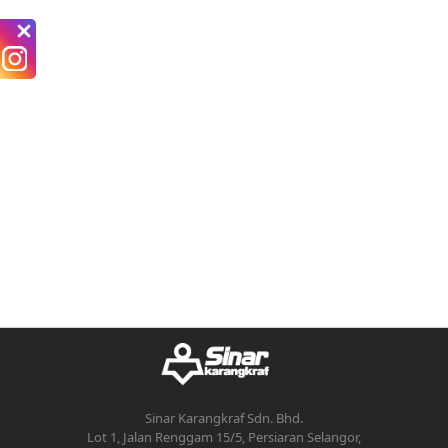
Sinar Karangkraf Sdn. Bhd.
Lot 1, Jalan Renggam 15/5, Persiaran Selangor,