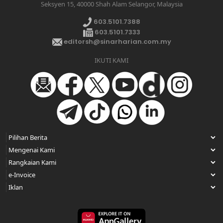
Seksyen 15, 40000 Shah Alam Selangor, Malaysia
603.5101.7388
603.5101.7333
editorsh@sinarharian.com.my
IKUTI KAMI