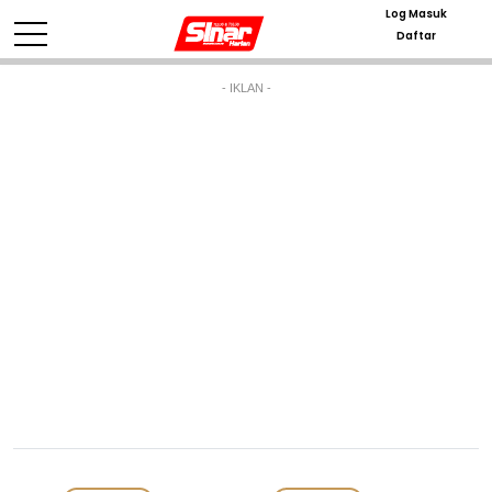
Log Masuk
Daftar
- IKLAN -