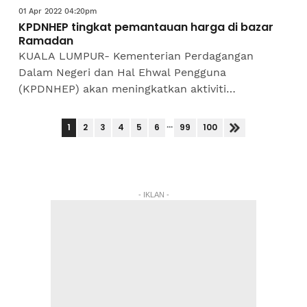
01 Apr 2022 04:20pm
KPDNHEP tingkat pemantauan harga di bazar
Ramadan
KUALA LUMPUR- Kementerian Perdagangan
Dalam Negeri dan Hal Ehwal Pengguna
(KPDNHEP) akan meningkatkan aktiviti
pemantauan harga barangan dan makanan di
bazar Ramadan di seluruh negara sepanjang
...
1
2
3
4
5
6
99
100
bulan...
- IKLAN -