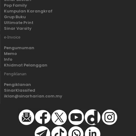
Pop Family
Kumpulan Karangkraf
Grup Buku
Ultimate Print
Sinar Varsity
e-Invoice
Pengumuman
Memo
Info
Khidmat Pelanggan
Pengiklanan
Pengiklanan
SinarKlassifed
iklan@sinarharian.com.my