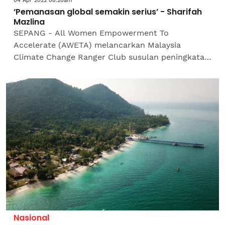
04 Apr 2022 08:20am
‘Pemanasan global semakin serius’ - Sharifah
Mazlina
SEPANG - All Women Empowerment To
Accelerate (AWETA) melancarkan Malaysia
Climate Change Ranger Club susulan peningkatan
pemanasan global di Antartika di Lapangan
Terbang Antarabangsa Kuala Lumpur...
Nasional