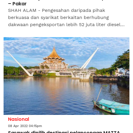
– Pakar
SHAH ALAM - Pengesahan daripada pihak
berkuasa dan syarikat berkaitan berhubung
dakwaan pengeksportan lebih 52 juta liter diesel
ke Filipina perlu dijadikan rujukan utama
berbanding spekulasi atau...
Nasional
08 Apr 2022 04:15pm
Sarawak dipilih destinasi pelancongan MATTA