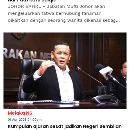
JOHOR BAHRU - Jabatan Mufti Johor akan
mengeluarkan fatwa berhubung fahaman
dikaitkan dengan seorang wanita dikenali sebagai
‘Ratu Nur Putri Ratu Balqis’ selepas siasatan dan
penilaian awal...
Melaka NS
01 Apr 2026 04:00pm
Kumpulan ajaran sesat jadikan Negeri Sembilan