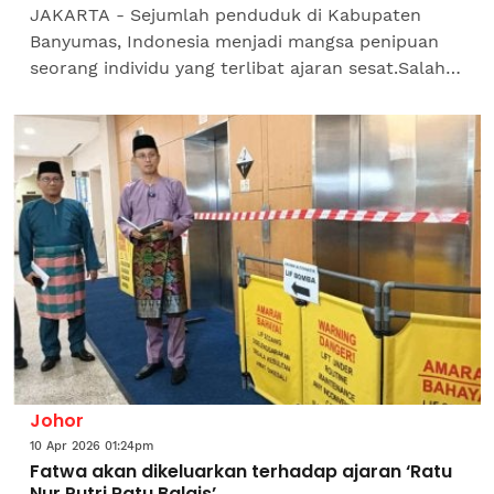
JAKARTA - Sejumlah penduduk di Kabupaten
Banyumas, Indonesia menjadi mangsa penipuan
seorang individu yang terlibat ajaran sesat.Salah
seorang mangsa mendakwa mengalami kerugian
sehingga puluhan juta...
Johor
10 Apr 2026 01:24pm
Fatwa akan dikeluarkan terhadap ajaran ‘Ratu
Nur Putri Ratu Balqis’