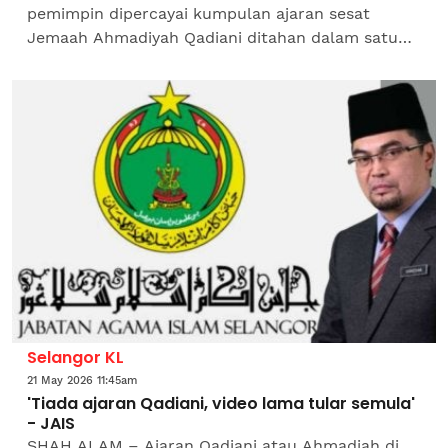
pemimpin dipercayai kumpulan ajaran sesat
Jemaah Ahmadiyah Qadiani ditahan dalam satu
operasi di dewan sebuah sekolah di Likas di sini
pada Sabtu.Operasi yang...
Selangor KL
21 May 2026 11:45am
'Tiada ajaran Qadiani, video lama tular semula'
- JAIS
SHAH ALAM – Ajaran Qadiani atau Ahmadiah di