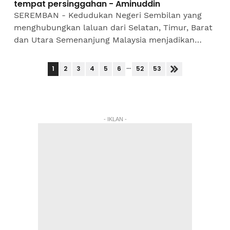
tempat persinggahan - Aminuddin
SEREMBAN - Kedudukan Negeri Sembilan yang
menghubungkan laluan dari Selatan, Timur, Barat
dan Utara Semenanjung Malaysia menjadikan
negeri ini sebagai tempat persinggahan oleh
kumpulan ajaran...
...
1
2
3
4
5
6
52
53
- IKLAN -