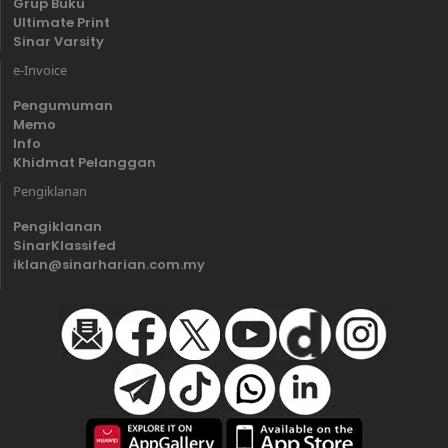
Grup Buku
Ultimate Print
Sinar Varsity
e-Invoice
Pengumuman
Memo
Info
Khidmat Pelanggan
Pengiklanan
Pengiklanan
SinarKlassifed
iklan@sinarharian.com.my