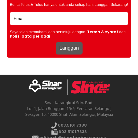
Berita Telus & Tulus hanya untuk anda setiap hari. Langgan Sekarang!
Terma & syarat
Saya telah memahami dan bersetuju dengan
dan
Polisi data peribadi
Sinar Karangkraf Sdn. Bhd.
Lot 1, Jalan Renggam 15/5, Persiaran Selangor,
Seksyen 15, 40000 Shah Alam Selangor, Malaysia
603.5101.7388
603.5101.7333
editorsh@sinarharian.com.my