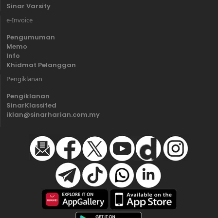
Sinar Varsity
e-Invoice
Pengumuman
Memo
Info
Khidmat Pelanggan
Pengiklanan
Pengiklanan
SinarKlassifed
iklan@sinarharian.com.my