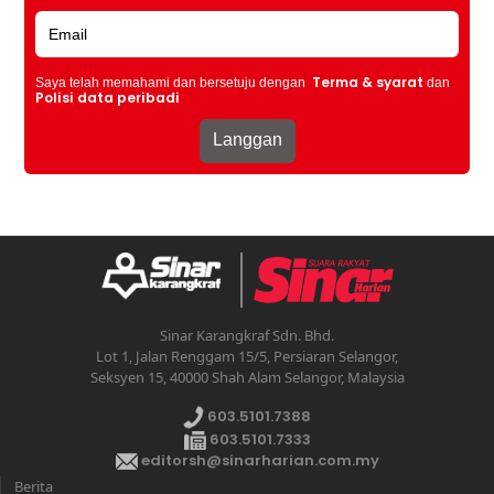
Terma & syarat
Saya telah memahami dan bersetuju dengan
dan
Polisi data peribadi
Sinar Karangkraf Sdn. Bhd.
Lot 1, Jalan Renggam 15/5, Persiaran Selangor,
Seksyen 15, 40000 Shah Alam Selangor, Malaysia
603.5101.7388
603.5101.7333
editorsh@sinarharian.com.my
Berita