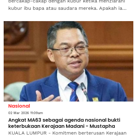
bercakap-cakap dengan kubur ketika menziarahi
kubur ibu bapa atau saudara mereka. Apakah ia
dibenarkan?JawapanMenziarahi kubur merupakan
perkara yang...
Nasional
02 Mar 2026 11:09am
Angkat MA63 sebagai agenda nasional bukti
keterbukaan Kerajaan Madani - Mustapha
KUALA LUMPUR - Komitmen berterusan Kerajaan