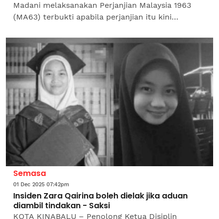
Madani melaksanakan Perjanjian Malaysia 1963
(MA63) terbukti apabila perjanjian itu kini
diangkat sebagai agenda nasional dan bukan lagi
isu wilayah...
Semasa
01 Dec 2025 07:42pm
Insiden Zara Qairina boleh dielak jika aduan
diambil tindakan - Saksi
KOTA KINABALU – Penolong Ketua Disiplin