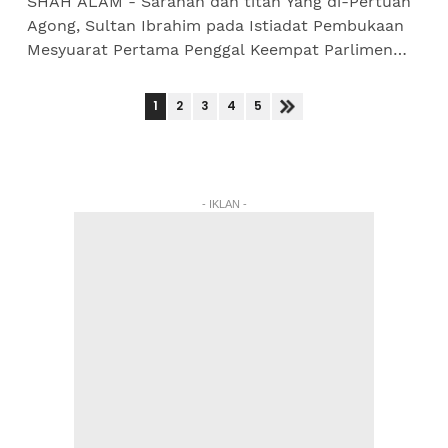
SHAH ALAM - Saranan dan titah Yang di-Pertuan
Agong, Sultan Ibrahim pada Istiadat Pembukaan
Mesyuarat Pertama Penggal Keempat Parlimen
Ke-15 pada Isnin sangat tepat memandangkan
Malaysia dalam era...
1
2
3
4
5
- IKLAN -