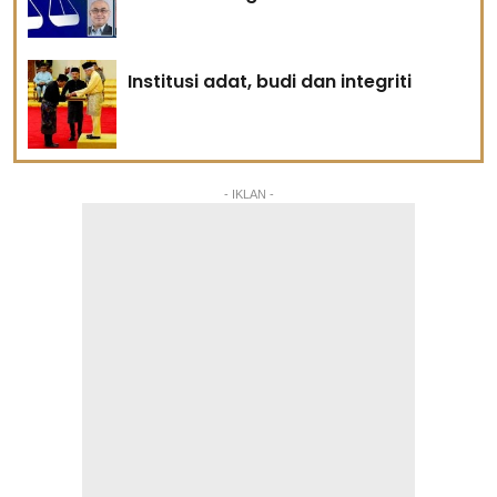
Institusi adat, budi dan integriti
- IKLAN -