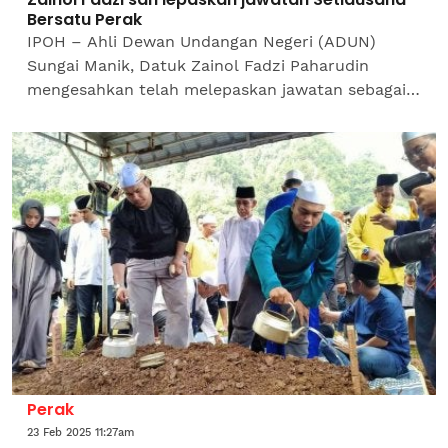
Bersatu Perak
IPOH – Ahli Dewan Undangan Negeri (ADUN)
Sungai Manik, Datuk Zainol Fadzi Paharudin
mengesahkan telah melepaskan jawatan sebagai
Setiausaha Parti Pribumi Bersatu Malaysia
(Bersatu) Perak selepas...
Perak
23 Feb 2025 11:27am