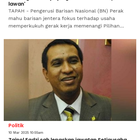
lawan'
TAPAH - Pengerusi Barisan Nasional (BN) Perak
mahu barisan jentera fokus terhadap usaha
memperkukuh gerak kerja memenangi Pilihan
Raya Kecil (PRK) Dewan Undangan Negeri (DUN)
Ayer Kuning tanpa...
Politik
10 Mar 2025 10:55am
Zainol Fadzi sah lepaskan jawatan Setiausaha