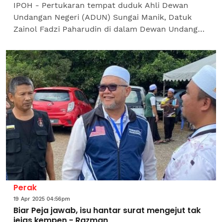
IPOH - Pertukaran tempat duduk Ahli Dewan
Undangan Negeri (ADUN) Sungai Manik, Datuk
Zainol Fadzi Paharudin di dalam Dewan Undangan
Negeri (DUN) Perak tidak diketahui pimpinan Parti
Pribumi Bersatu...
Perak
19 Apr 2025 04:56pm
Biar Peja jawab, isu hantar surat mengejut tak
jejas kempen - Razman