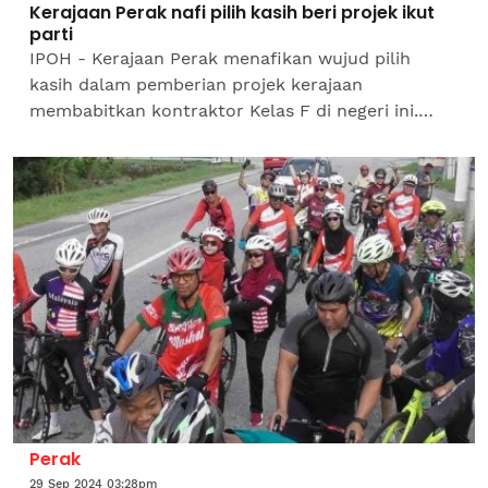
Kerajaan Perak nafi pilih kasih beri projek ikut
parti
IPOH - Kerajaan Perak menafikan wujud pilih
kasih dalam pemberian projek kerajaan
membabitkan kontraktor Kelas F di negeri ini.
Menteri Besar Perak, Datuk Seri Saarani Mohamad
berkata, pemberian...
Perak
29 Sep 2024 03:28pm