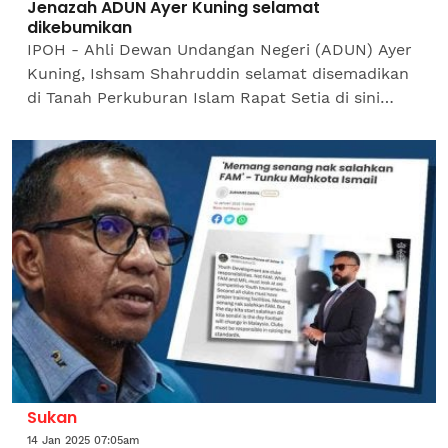
Jenazah ADUN Ayer Kuning selamat
dikebumikan
IPOH - Ahli Dewan Undangan Negeri (ADUN) Ayer
Kuning, Ishsam Shahruddin selamat disemadikan
di Tanah Perkuburan Islam Rapat Setia di sini
pada Ahad. Jenazah wakil rakyat berusia 59 tahun
itu selesai...
Sukan
14 Jan 2025 07:05am