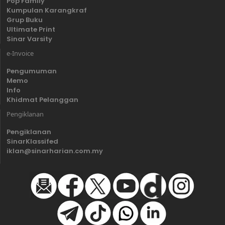
Pop Family
Kumpulan Karangkraf
Grup Buku
Ultimate Print
Sinar Varsity
e-Invoice
Pengumuman
Memo
Info
Khidmat Pelanggan
Pengiklanan
Pengiklanan
SinarKlassifed
iklan@sinarharian.com.my