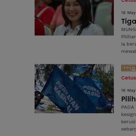
Cetu
18 May
Tig
MUNGK
Piliha
ia be
mewaki
Cetu
16 May
Pil
PADA 
kesign
kerus
sebany