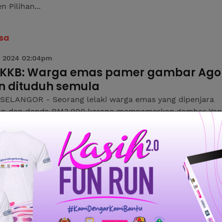
 Pilihan...
sa
 2024 02:04pm
 KKB: Warga emas pamer gambar Ag
n dituduh semula
SELANGOR - Seorang lelaki warga emas yang dipenjara
an dan denda RM3,000 kerana mempamerkan gambar Yan
an Agong ketika kempen Pilihan Raya Kecil (PRK) Kuala K
 (KKB), akan...
sa
 2024 02:45pm
 KKB: Mahkamah Tinggi tolak pengaku
ah warga emas pamer gambar Agong