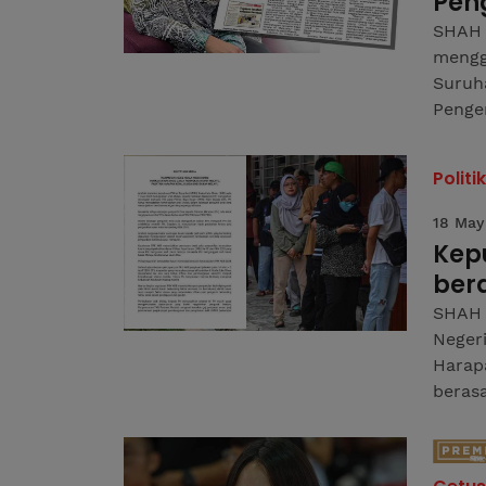
Peng
SHAH 
mengg
Suruha
Penger
Politik
18 May
Kepu
ber
SHAH 
Neger
Harap
berasa