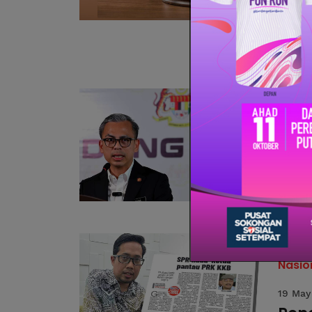
SHAH 
seora
di-Per
Dewan
Politik
21 May
'Pet
PUTRA
Perik
Kecil 
Nasio
19 May