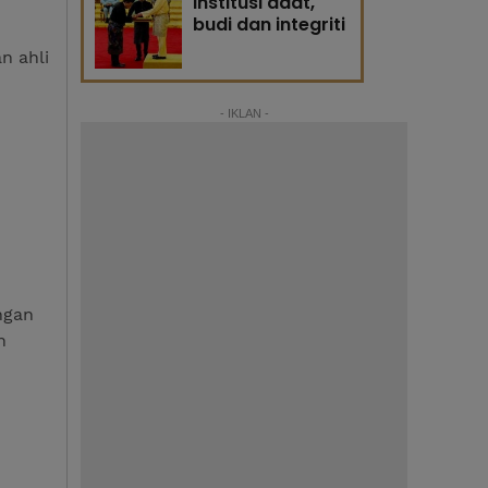
Institusi adat,
budi dan integriti
n ahli
- IKLAN -
ngan
n