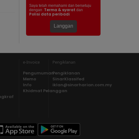
Saya telah memahami dan bersetuju
Terma & syarat
dengan
dan
Polisi data peribadi
e-Invoice
Pengiklanan
Pengumuman
Pengiklanan
Memo
SinarKlassifed
Info
iklan@sinarharian.com.my
Khidmat Pelanggan
ngkraf