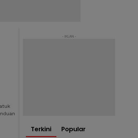
- IKLAN -
Datuk
anduan
Terkini
Popular