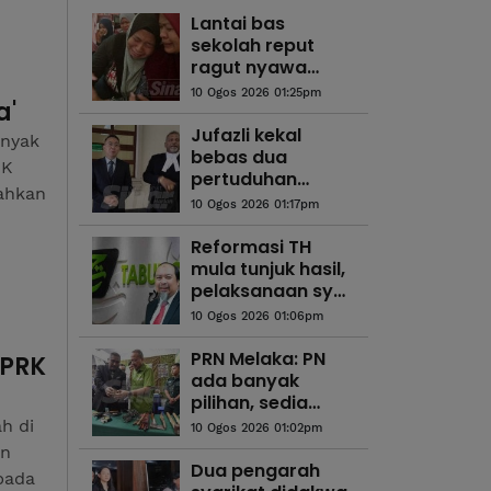
Lantai bas
sekolah reput
ragut nyawa
Adam, ibu tunggu
10 Ogos 2026 01:25pm
a'
tujuh tahun tuntut
keadilan
Jufazli kekal
anyak
bebas dua
RK
pertuduhan
ahkan
komunikasi jelik
10 Ogos 2026 01:17pm
terhadap Ismail
Sabri, UMNO
Reformasi TH
mula tunjuk hasil,
pelaksanaan syor
RCI diperkukuh -
10 Ogos 2026 01:06pm
Pakar ekonomi
PRN Melaka: PN
PRK
ada banyak
pilihan, sedia
pertimbang
h di
10 Ogos 2026 01:02pm
kerjasama
an
dengan BN -
Dua pengarah
pada
Ahmad Samsuri