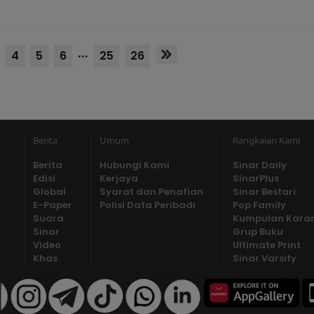
...
4
5
6
25
26
Berita
Umum
Rangkaian Kami
Berita
Hubungi Kami
Sinar Daily
Edisi
Kerjaya
SinarPlus
Global
Syarat dan Penafian
Sinar Bestari
E-Paper
Polisi Data Peribadi
Pop Family
Suara
Kumpulan Kara
Sinar
Grup Buku
Video
Ultimate Print
Khas
Sinar Varsity