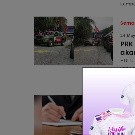
kempen
Sema
24 May
PRK
aka
HULU 
sebul
Pertu
Baharu
Sema
23 May
PRK
sal