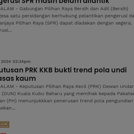
erusi SPR masih belum dilantik
ALAM - Gabungan Pilihan Raya Bersih dan Adil (Bersih)
esa satu persidangan berhubung pelantikan pengerusi da
njaya Pilihan Raya (SPR) dapat diadakan dengan segera.
usi...
 2024 02:34pm
tusan PRK KKB bukti trend pola undi
asas kaum
ALAM - Keputusan Pilihan Raya Kecil (PRK) Dewan Unda
i (DUN) Kuala Kubu Baharu yang memihak kepada Pakata
an (PH) menunjukkkan penerusan trend pola pengundian
skan...