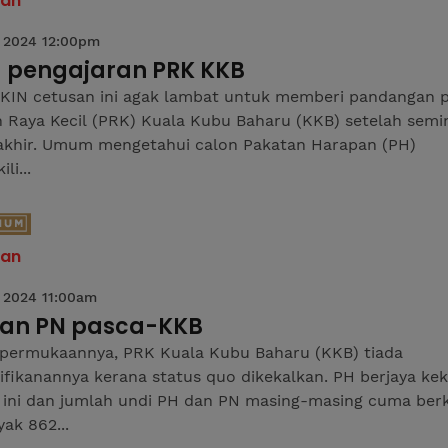
san
 2024 12:00pm
a pengajaran PRK KKB
IN cetusan ini agak lambat untuk memberi pandangan 
n Raya Kecil (PRK) Kuala Kubu Baharu (KKB) setelah sem
rakhir. Umum mengetahui calon Pakatan Harapan (PH)
li...
san
 2024 11:00am
ihan PN pasca-KKB
permukaannya, PRK Kuala Kubu Baharu (KKB) tiada
ifikanannya kerana status quo dikekalkan. PH berjaya ke
i ini dan jumlah undi PH dan PN masing-masing cuma ber
ak 862...