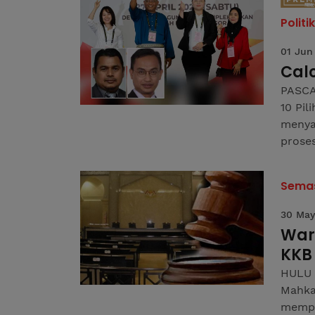
Politik
01 Jun
Cal
PASCA
10 Pil
menya
proses
Sema
30 May
War
KKB
HULU 
Mahka
mempa