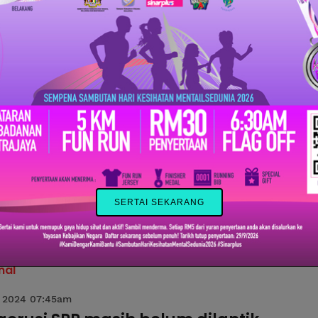
ALAM - Mahkamah Tinggi di sini menolak pengakuan ber
ng warga emas atas pertuduhan mempamerkan gambar Y
tuan Agong Sultan Ibrahim pada Pilihan Raya Kecil (PRK)
 Undangan...
 2024 04:00pm
isyen PRK KKB, kumpul lah bukti' - Fahm
JAYA - Kerajaan Perpaduan sedia berhadapan dengan ti
atan Nasional (PN) yang mahu memfailkan petisyen Piliha
(PRK) Kuala Kubu Baharu. Perkara itu dijelaskan oleh Mente
nal
 2024 07:45am