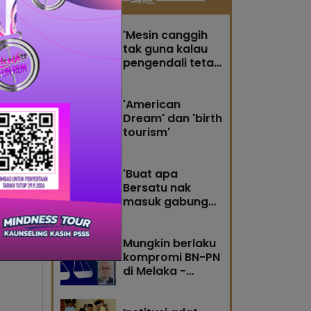
salah
ang
'Mesin canggih
tak guna kalau
pengendali tetap
korup' -
Penganalisis
'American
Dream' dan 'birth
tourism'
i
ndakan
'Buat apa
n Raya
Bersatu nak
masuk gabungan
ri...
rosak' - Tuan
Ibrahim
Mungkin berlaku
kompromi BN-PN
di Melaka -
Penganalisis