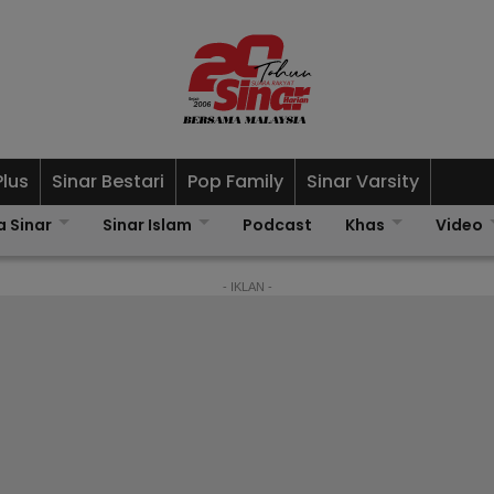
Plus
Sinar Bestari
Pop Family
Sinar Varsity
a Sinar
Sinar Islam
Podcast
Khas
Video
- IKLAN -