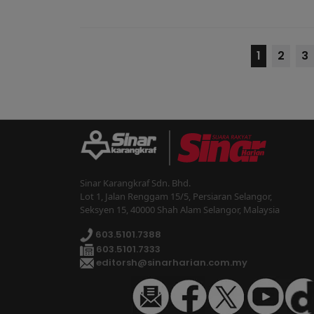
1
2
3
Sinar Karangkraf Sdn. Bhd.
Lot 1, Jalan Renggam 15/5, Persiaran Selangor,
Seksyen 15, 40000 Shah Alam Selangor, Malaysia
603.5101.7388
603.5101.7333
editorsh@sinarharian.com.my