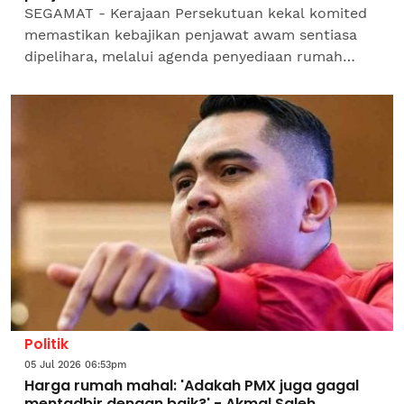
SEGAMAT - Kerajaan Persekutuan kekal komited
memastikan kebajikan penjawat awam sentiasa
dipelihara, melalui agenda penyediaan rumah
mampu milik bagi meringankan beban kos sara
hidup golongan...
Politik
05 Jul 2026 06:53pm
Harga rumah mahal: 'Adakah PMX juga gagal
mentadbir dengan baik?' - Akmal Saleh