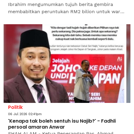
Ibrahim mengumumkan tujuh berita gembira
membabitkan peruntukan RM2 bilion untuk warga
Felda sempena Sambutan Hari Peneroka dan
Ulang Tahun Ke-70 Felda di...
Politik
06 Jul 2026 02:41pm
'Kenapa tak boleh sentuh isu Najib?' - Fadhli
persoal amaran Anwar
SHAH ALAM - Ketua Penerangan Pas, Ahmad