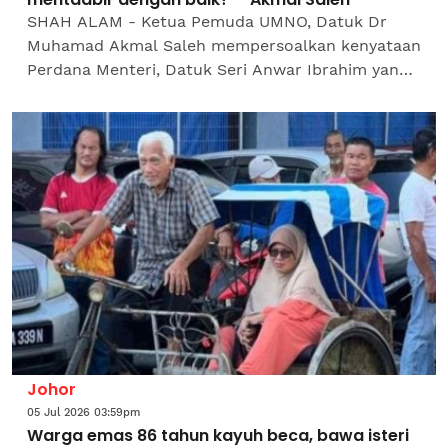
SHAH ALAM - Ketua Pemuda UMNO, Datuk Dr
Muhamad Akmal Saleh mempersoalkan kenyataan
Perdana Menteri, Datuk Seri Anwar Ibrahim yang
mendakwa harga rumah mahal di Johor berpunca
daripada kegagalan...
Johor
05 Jul 2026 03:59pm
Warga emas 86 tahun kayuh beca, bawa isteri