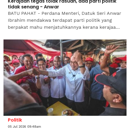
Kerajaan tegas tolak rasuah, ada parti politik
tidak senang - Anwar
BATU PAHAT - Perdana Menteri, Datuk Seri Anwar
Ibrahim mendakwa terdapat parti politik yang
berpakat mahu menjatuhkannya kerana kerajaan
pimpinannya tegas dalam membanteras rasuah
dan salah guna...
Politik
05 Jul 2026 09:48am