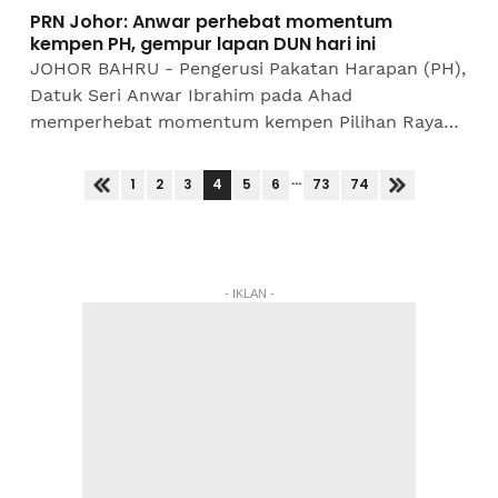
PRN Johor: Anwar perhebat momentum
kempen PH, gempur lapan DUN hari ini
JOHOR BAHRU - Pengerusi Pakatan Harapan (PH),
Datuk Seri Anwar Ibrahim pada Ahad
memperhebat momentum kempen Pilihan Raya
Negeri (PRN) Johor menerusi siri jelajah padat
dengan lapan program di...
...
4
1
2
3
5
6
73
74
- IKLAN -