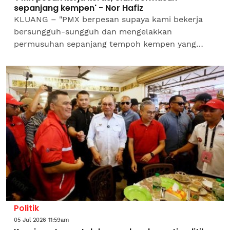
sepanjang kempen' - Nor Hafiz
KLUANG – "PMX berpesan supaya kami bekerja
bersungguh-sungguh dan mengelakkan
permusuhan sepanjang tempoh kempen yang
mencabar ini."Demikian kata calon Pakatan
Harapan (PH) bagi kerusi Dewan...
Politik
05 Jul 2026 11:59am