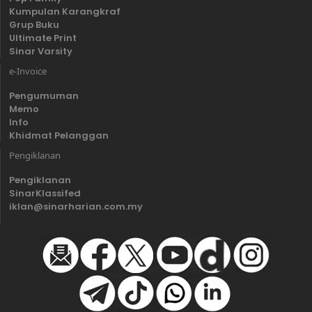
Kumpulan Karangkraf
Grup Buku
Ultimate Print
Sinar Varsity
e-Invoice
Pengumuman
Memo
Info
Khidmat Pelanggan
Pengiklanan
Pengiklanan
SinarKlassifed
iklan@sinarharian.com.my