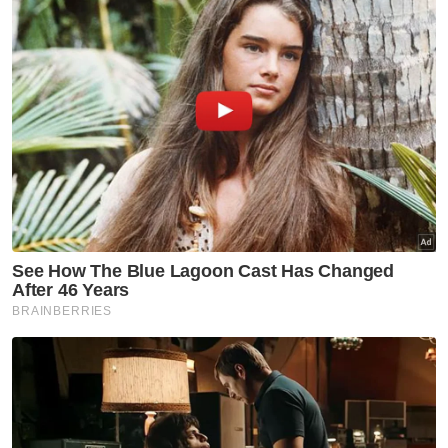
N. Sembilan
Pahang
P. Pinang
Perak
Perlis
Putrajaya
Sabah
Sarawak
Selangor
Terengganu
VPoints:
0
Masuk | Daftar
Letusan Gunung Ruang
CAAM
Ruang Udara
Penerbangan