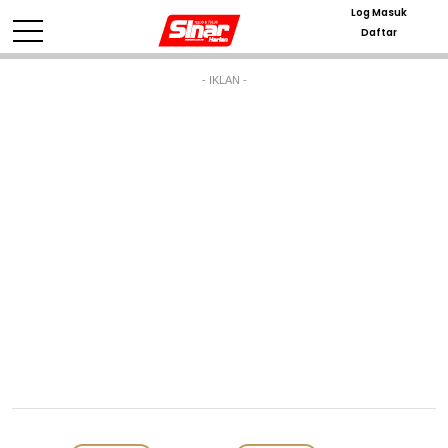
Log Masuk
Daftar
- IKLAN -