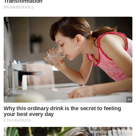
Artikel Berkaitan:
MOT pantau rapi situasi letusan Gunung Ruang -
Anthony
Muat turun aplikasi Sinar Harian.
Klik di sini!
Harap bantu kajian selidik kami dan
×
dapatkan baucar tunai.
Di manakah anda tinggal?
Johor
K. Lumpur
Kedah
Kelantan
Labuan
Melaka