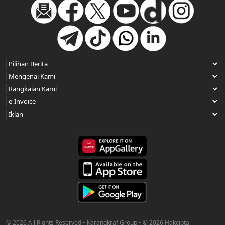
© 2026 All Rights Reserved • Karangkraf Group • © 2026 Hakcipta