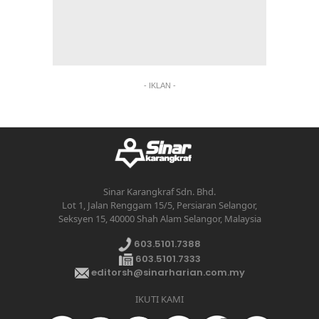
- IKLAN -
Sinar Karangkraf Sdn. Bhd.
Lot 1, Jalan Renggam 15/5, Persiaran Selangor,
Seksyen 15, 40000 Shah Alam Selangor, Malaysia
603.5101.7388
603.5101.7333
editorsh@sinarharian.com.my
IKUTI KAMI