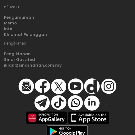
e-Invoice
Pengumuman
Memo
Info
Khidmat Pelanggan
Pengiklanan
Pengiklanan
SinarKlassifed
iklan@sinarharian.com.my