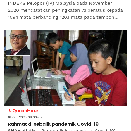
INDEKS Pelopor (IP) Malaysia pada November
2020 mencatatkan peningkatan 7.1 peratus kepada
109.1 mata berbanding 120.1 mata pada tempoh
sama tahun 2019. IP merupakan kaedah yang
digunakan untuk...
#QuranHour
16 Oct 2020 08:00am
Rahmat di sebalik pandemik Covid-19
SHAH ALAM - Pandemik koronavirus (Covid-19)