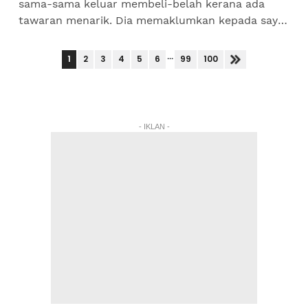
sama-sama keluar membeli-belah kerana ada
tawaran menarik. Dia memaklumkan kepada saya
ada sebuah kedai kasut di pasar raya besar
membuat tawaran yang...
...
1
2
3
4
5
6
99
100
- IKLAN -