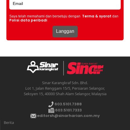
Terma & syarat
Saya telah memahami dan bersetuju dengan
dan
Polisi data peribadi
Sinar Karangkraf Sdn. Bhd.
Lot 1, Jalan Renggam 15/5, Persiaran Selangor,
Seksyen 15, 40000 Shah Alam Selangor, Malaysia
603.5101.7388
603.5101.7333
editorsh@sinarharian.com.my
Berita