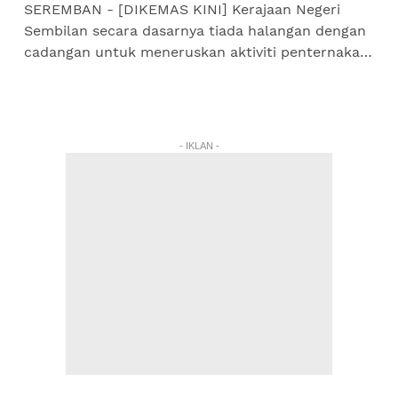
SEREMBAN - [DIKEMAS KINI] Kerajaan Negeri
Sembilan secara dasarnya tiada halangan dengan
cadangan untuk meneruskan aktiviti penternakan
babi berkeluasan 713.3 hektar di kawasan Pig
Farming Area (PFA)...
- IKLAN -