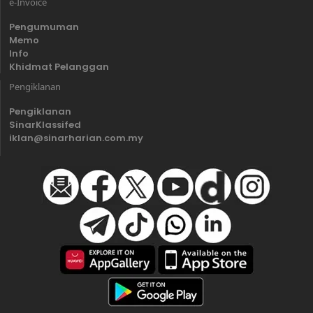
e-Invoice
Pengumuman
Memo
Info
Khidmat Pelanggan
Pengiklanan
Pengiklanan
SinarKlassifed
iklan@sinarharian.com.my