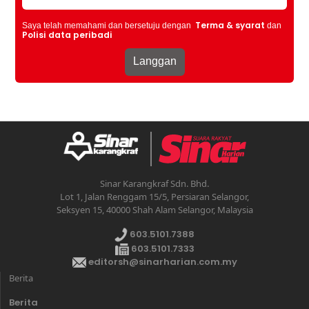
Terma & syarat
Saya telah memahami dan bersetuju dengan
dan
Polisi data peribadi
Sinar Karangkraf Sdn. Bhd.
Lot 1, Jalan Renggam 15/5, Persiaran Selangor,
Seksyen 15, 40000 Shah Alam Selangor, Malaysia
603.5101.7388
603.5101.7333
editorsh@sinarharian.com.my
Berita
Berita