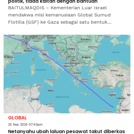
politik, tiada kaitan dengan bantuan
BAITULMAQDIS – Kementerian Luar Israel
mendakwa misi kemanusiaan Global Sumud
Flotilla (GSF) ke Gaza sebagai satu bentuk
provokasi yang dikaitkan dengan kumpulan
pengganas.Menurut kenyataan itu,...
GLOBAL
25 Sep 2025 07:43pm
Netanyahu ubah laluan pesawat takut diberkas