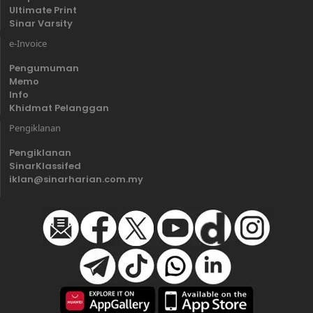
Ultimate Print
Sinar Varsity
e-Invoice
Pengumuman
Memo
Info
Khidmat Pelanggan
Pengiklanan
Pengiklanan
SinarKlassifed
iklan@sinarharian.com.my