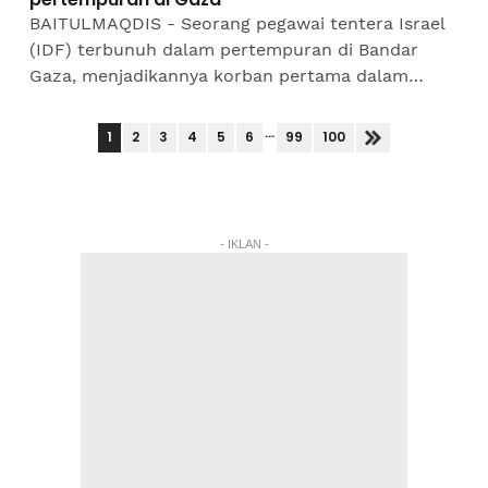
BAITULMAQDIS - Seorang pegawai tentera Israel
(IDF) terbunuh dalam pertempuran di Bandar
Gaza, menjadikannya korban pertama dalam
operasi baharu tentera itu sejak dilancarkan
minggu lalu.Anggota itu...
...
1
2
3
4
5
6
99
100
- IKLAN -