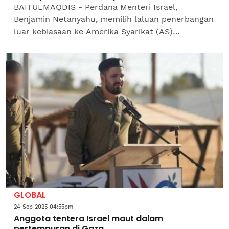
BAITULMAQDIS - Perdana Menteri Israel,
Benjamin Netanyahu, memilih laluan penerbangan
luar kebiasaan ke Amerika Syarikat (AS)
dipercayai bagi mengelak risiko ditahan
berhubung waran tangkapan Mahkamah...
GLOBAL
24 Sep 2025 04:55pm
Anggota tentera Israel maut dalam
pertempuran di Gaza