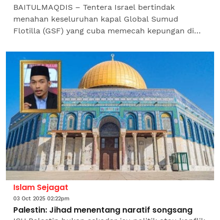
BAITULMAQDIS – Tentera Israel bertindak
menahan keseluruhan kapal Global Sumud
Flotilla (GSF) yang cuba memecah kepungan di
Gaza, sekali gus menahan ratusan aktivis daripada
puluhan kapal, lapor...
Islam Sejagat
03 Oct 2025 02:22pm
Palestin: Jihad menentang naratif songsang