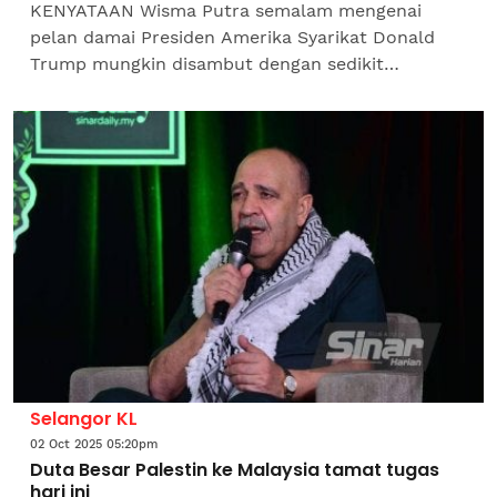
KENYATAAN Wisma Putra semalam mengenai
pelan damai Presiden Amerika Syarikat Donald
Trump mungkin disambut dengan sedikit
kontroversi oleh sebahagian warganet yang
tersalah tafsir makna mengalu-alukan...
Selangor KL
02 Oct 2025 05:20pm
Duta Besar Palestin ke Malaysia tamat tugas
hari ini