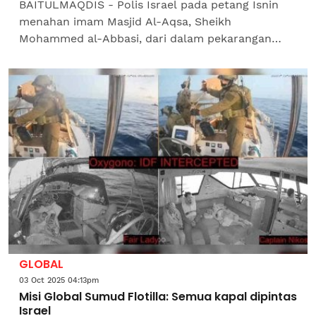
BAITULMAQDIS - Polis Israel pada petang Isnin
menahan imam Masjid Al-Aqsa, Sheikh
Mohammed al-Abbasi, dari dalam pekarangan
masjid di Baitulmaqdis yang diduduki, lapor
Anadolu Ajansi.Agensi berita...
GLOBAL
03 Oct 2025 04:13pm
Misi Global Sumud Flotilla: Semua kapal dipintas
Israel