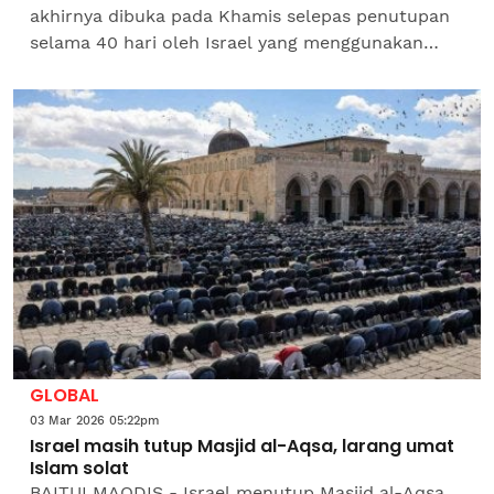
akhirnya dibuka pada Khamis selepas penutupan
selama 40 hari oleh Israel yang menggunakan
alasan Perang Iran bersama Amerika Syarikat (AS)
dan Israel...
GLOBAL
03 Mar 2026 05:22pm
Israel masih tutup Masjid al-Aqsa, larang umat
Islam solat
BAITULMAQDIS - Israel menutup Masjid al-Aqsa