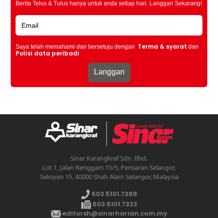
Berita Telus & Tulus hanya untuk anda setiap hari. Langgan Sekarang!
Terma & syarat
Saya telah memahami dan bersetuju dengan
dan
Polisi data peribadi
Sinar Karangkraf Sdn. Bhd.
Lot 1, Jalan Renggam 15/5, Persiaran Selangor,
Seksyen 15, 40000 Shah Alam Selangor, Malaysia
603.5101.7388
603.5101.7333
editorsh@sinarharian.com.my