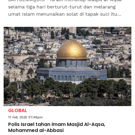
selama tiga hari berturut-turut dan melarang
umat Islam menunaikan solat di tapak suci itu
pada minggu kedua Ramadan.Penduduk Palestin
yang turut terkena...
GLOBAL
17 Feb 2026 07:48pm
Polis Israel tahan imam Masjid Al-Aqsa,
Mohammed al-Abbasi