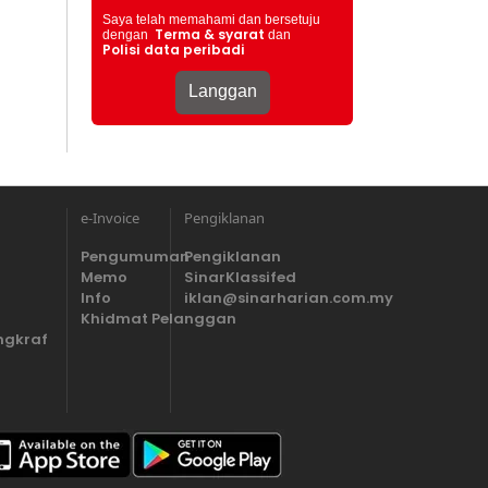
Saya telah memahami dan bersetuju
Terma & syarat
dengan
dan
Polisi data peribadi
e-Invoice
Pengiklanan
Pengumuman
Pengiklanan
Memo
SinarKlassifed
Info
iklan@sinarharian.com.my
Khidmat Pelanggan
ngkraf