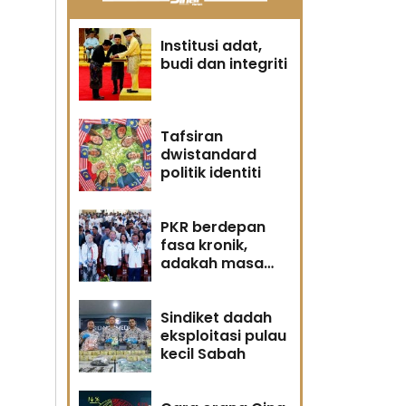
Institusi adat,
budi dan integriti
Tafsiran
dwistandard
politik identiti
PKR berdepan
fasa kronik,
adakah masa
masih memihak
Anwar?
Sindiket dadah
eksploitasi pulau
kecil Sabah