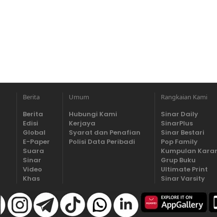
Berita
Umum
Rangkaian Kami
Berita
Hubungi Kami
Sinar Daily
Edisi
Kerjaya
SinarPlus
Global
Syarat dan Penafian
Sinar Bestari
E-Paper
Polisi Data Peribadi
Pop Family
Suara
Kumpulan Kara
Sinar
Grup Buku
Video
Ultimate Print
Khas
Sinar Varsity