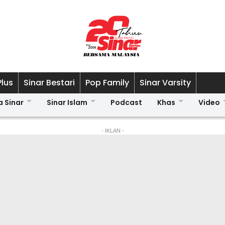
Plus
Sinar Bestari
Pop Family
Sinar Varsity
a Sinar
Sinar Islam
Podcast
Khas
Video
- IKLAN -