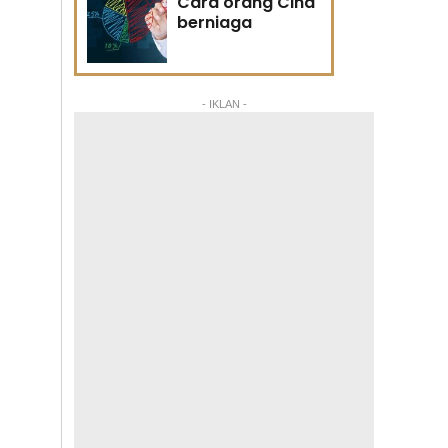
Cara orang Cina
berniaga
- IKLAN -