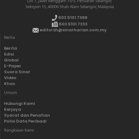
Lot 1, Jalan Renggam 15/5, Persiaran Selangor,
Seksyen 15, 40000 Shah Alam Selangor, Malaysia
603.5101.7388
603.5101.7333
editorsh@sinarharian.com.my
Berita
Berita
Edisi
Global
E-Paper
Suara Sinar
Video
Khas
Umum
Hubungi Kami
Kerjaya
Syarat dan Penafian
Polisi Data Peribadi
Rangkaian Kami