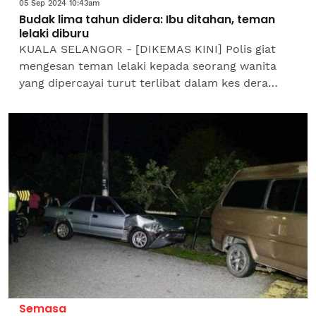
05 Sep 2024 10:43am
Budak lima tahun didera: Ibu ditahan, teman
lelaki diburu
KUALA SELANGOR - [DIKEMAS KINI] Polis giat
mengesan teman lelaki kepada seorang wanita
yang dipercayai turut terlibat dalam kes dera
seorang kanak-kanak perempuan berusia lima
tahun di Jalan Desiran...
Semasa