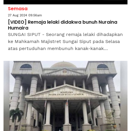
Semasa
27 Aug 2024 09:56am
[VIDEO] Remaja lelaki didakwa bunuh Nuraina
Humaira
SUNGAI SIPUT - Seorang remaja lelaki dihadapkan
ke Mahkamah Majistret Sungai Siput pada Selasa
atas pertuduhan membunuh kanak-kanak
perempuan Orang Asli, dua minggu lalu. Tertuduh
berusia 17 tahun...