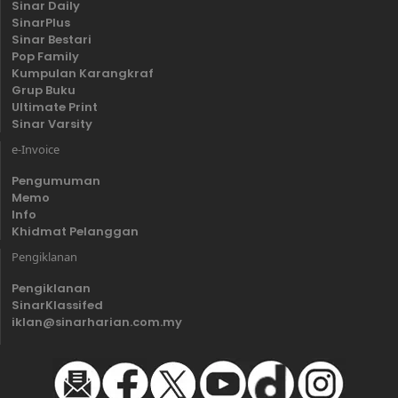
Sinar Daily
SinarPlus
Sinar Bestari
Pop Family
Kumpulan Karangkraf
Grup Buku
Ultimate Print
Sinar Varsity
e-Invoice
Pengumuman
Memo
Info
Khidmat Pelanggan
Pengiklanan
Pengiklanan
SinarKlassifed
iklan@sinarharian.com.my