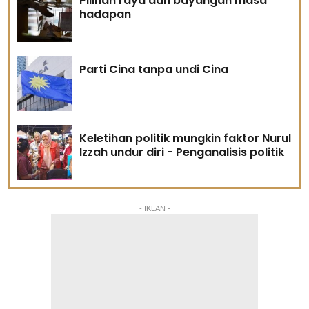
Pilihan raya dan bayangan masa
hadapan
Parti Cina tanpa undi Cina
Keletihan politik mungkin faktor Nurul
Izzah undur diri - Penganalisis politik
- IKLAN -