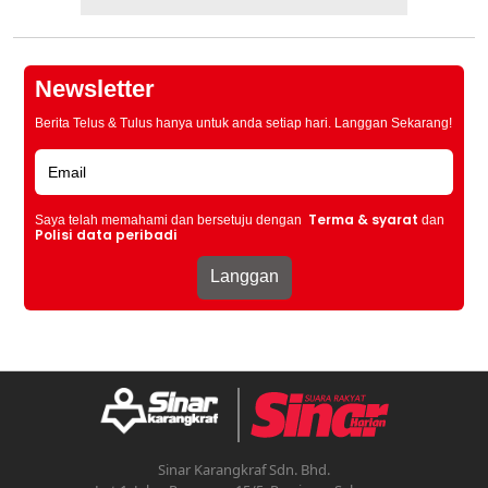
Newsletter
Berita Telus & Tulus hanya untuk anda setiap hari. Langgan Sekarang!
Terma & syarat
Saya telah memahami dan bersetuju dengan
dan
Polisi data peribadi
Sinar Karangkraf Sdn. Bhd.