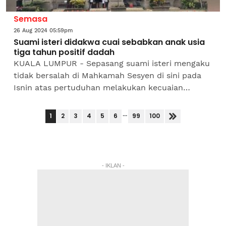
Semasa
26 Aug 2024 05:59pm
Suami isteri didakwa cuai sebabkan anak usia
tiga tahun positif dadah
KUALA LUMPUR - Sepasang suami isteri mengaku
tidak bersalah di Mahkamah Sesyen di sini pada
Isnin atas pertuduhan melakukan kecuaian
terhadap anak perempuan mereka berusia tiga
tahun sehingga...
...
1
2
3
4
5
6
99
100
- IKLAN -