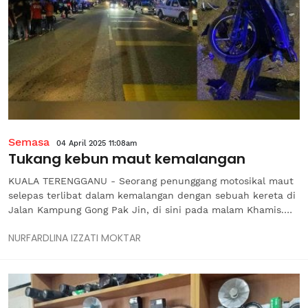
Semasa
04 April 2025 11:08am
Tukang kebun maut kemalangan
KUALA TERENGGANU - Seorang penunggang motosikal maut
selepas terlibat dalam kemalangan dengan sebuah kereta di
Jalan Kampung Gong Pak Jin, di sini pada malam Khamis.
Ketua Polis Daerah Kuala Terengganu, Asisten Komisioner Azli
NURFARDLINA IZZATI MOKTAR
Mohd Noor berkata, mangsa, Ahmad Faizal Zakaria, 33, yang
bekerja...