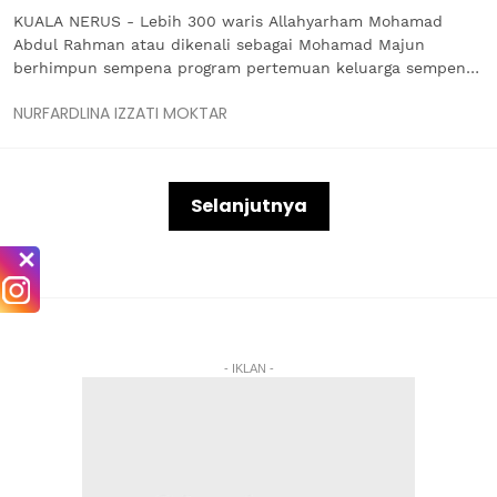
KUALA NERUS - Lebih 300 waris Allahyarham Mohamad
Abdul Rahman atau dikenali sebagai Mohamad Majun
berhimpun sempena program pertemuan keluarga sempena
sambutan Hari Raya Aidilfitri di Dewan Masyarakat Tok Jiring
NURFARDLINA IZZATI MOKTAR
di sini. Dewan Masyarakat Tok Jiring menjadi saksi
pertemuan kembali keluarga tersebut...
Selanjutnya
- IKLAN -