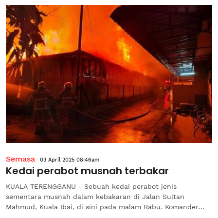
Semasa
03 April 2025 08:46am
Kedai perabot musnah terbakar
KUALA TERENGGANU - Sebuah kedai perabot jenis
sementara musnah dalam kebakaran di Jalan Sultan
Mahmud, Kuala Ibai, di sini pada malam Rabu. Komander
Operasi Balai Bomba dan Penyelamat Kuala Terengganu,