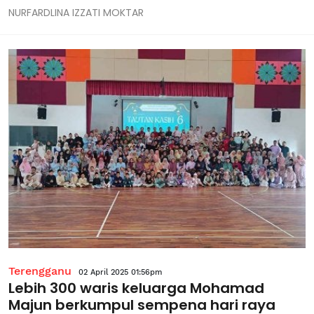
NURFARDLINA IZZATI MOKTAR
Kasyfi Syahmi Ghazali berkata, pihaknya menerima panggilan
berhubung kejadian itu pada jam 8.55...
Terengganu
02 April 2025 01:56pm
Lebih 300 waris keluarga Mohamad
Majun berkumpul sempena hari raya