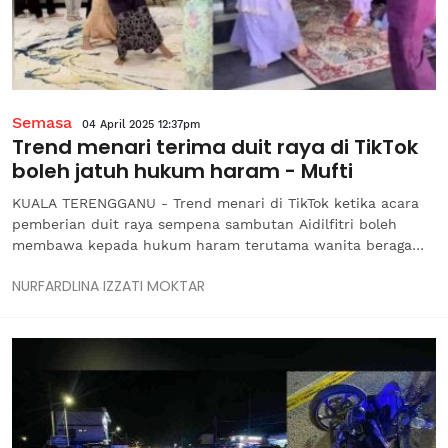
Semasa
04 April 2025 12:37pm
Trend menari terima duit raya di TikTok
boleh jatuh hukum haram - Mufti
KUALA TERENGGANU - Trend menari di TikTok ketika acara
pemberian duit raya sempena sambutan Aidilfitri boleh
membawa kepada hukum haram terutama wanita beragama
Islam sekiranya ia dilakukan secara berlebihan sehingga
NURFARDLINA IZZATI MOKTAR
menonjolkan aurat. Mufti Terengganu, Datuk Dr Mohamad
Sabri Harun meluahkan rasa...