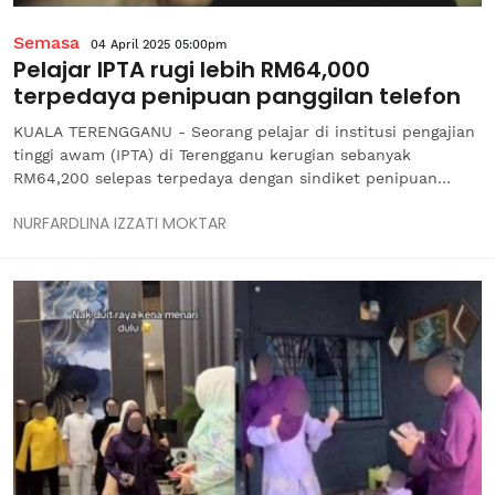
Semasa
04 April 2025 05:00pm
Pelajar IPTA rugi lebih RM64,000
terpedaya penipuan panggilan telefon
KUALA TERENGGANU - Seorang pelajar di institusi pengajian
tinggi awam (IPTA) di Terengganu kerugian sebanyak
RM64,200 selepas terpedaya dengan sindiket penipuan
menerusi panggilan telefon atau ‘phone scam’ yang
NURFARDLINA IZZATI MOKTAR
menyamar sebagai pihak Shopee dan pegawai polis pada 10
Januari lepas. Ketua Polis...