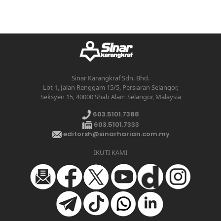
Sinar Karangkraf Sdn. Bhd.
Lot 1, Jalan Renggam 15/5, Persiaran Selangor,
Seksyen 15, 40000 Shah Alam Selangor, Malaysia
603.5101.7388
603.5101.7333
editorsh@sinarharian.com.my
IKUTI KAMI