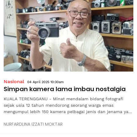
Nasional
04 April 2025 10:30am
Simpan kamera lama imbau nostalgia
KUALA TERENGGANU - Minat mendalam bidang fotografi
sejak usia 12 tahun mendorong seorang warga emas
mengumpul lebih 150 kamera pelbagai jenis dan jenama yang
kini disimpan sebagai koleksi peribadi di kediamannya di
NURFARDLINA IZZATI MOKTAR
Pangsapuri Kampung Tiong, di sini. Wang Fook Seek, 82,
berkata, dia masih menyimpan...