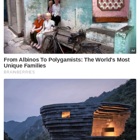
"Sekiranya ia mengikut agama lain maka
adalah diharamkan kerana menyerupai
agama lain.
"Bagaimanapun, jika tidak ada kena mengena
dengan agama lain tetapi mengundang fitnah
sehingga menjadi satu trend yang dianggap
tidak manis dan tidak bermoral apatah lagi
tidak pernah berlaku dalam tradisi budaya
kita, maka sewajarnya perbuatan sedemikian
dielakkan.