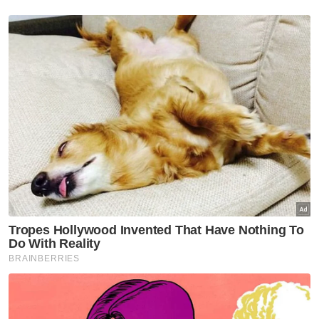
Asma' meluahkan rasa kecewa kerana ramai
wanita Islam pelbagai peringkat umur
mengikuti trend tersebut serta menganggap
ia sebagai tidak menghormati tradisi dan
adab semasa Hari Raya.
Selain itu, tular video di media sosial
berdurasi 22 saat mendakwa tarian itu
diambil dari tarian tradisional Yahudi susulan
pergerakannya kelihatan serupa dengan
trend terima duit yang viral ketika ini.