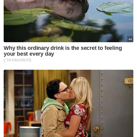
Berita Paling Hangat
Mufti
Artikel Disyorkan
Semasa
Dua remaja ditahan, motosikal
guna nombor pendaftaran
palsu milik kereta BMW
Semasa
Seorang rakyat Malaysia maut,
rakan parah kemalangan di
Yala