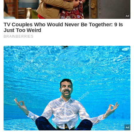
Semasa
PDRM nafi hantaran tular papar
visual, teks kaitkan pemangku
Timbalan Ketua Polis Negara
Semasa
Penyalahgunaan dadah babit
kanak-kanak usia 10 hingga 14
tahun amaran serius kepada
negara- Lee Lam Thye