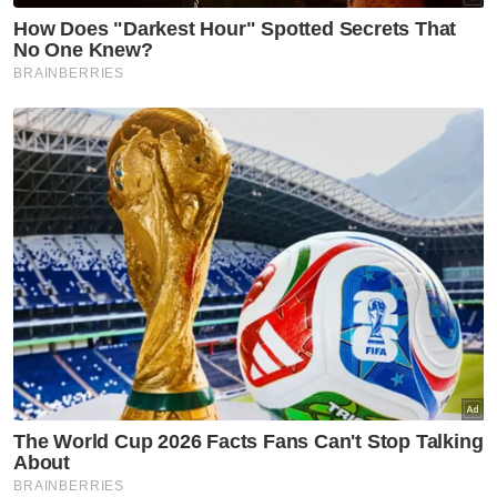
bentuk tubuh," jelasnya.
Sebelum ini, aksi menari secara terbuka di
media sosial yang mengikut trend berjoget
demi mendapatkan duit raya turut ditegur
oleh beberapa pendakwah bebas termasuk
penceramah bebas, Ustazah Asma’ Harun.