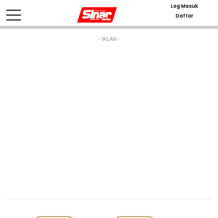
Log Masuk
Daftar
- IKLAN -