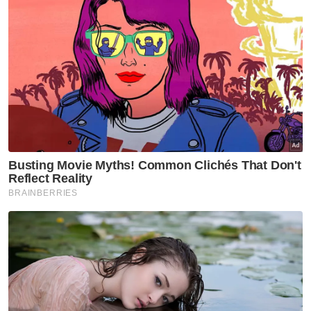
Berita Telus & Tulus menerusi E-Mel setiap
hari!
Muat turun aplikasi Sinar Harian.
Klik di sini!
Trend
TikTok
Dr Mohamad Sabri Harun