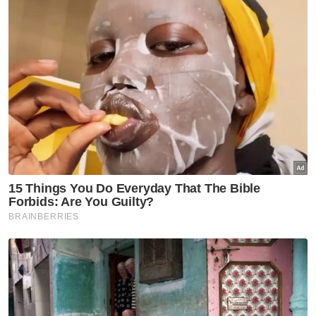
perlu dielakkan kerana ia dilihat menjatuhkan
maruah dan mempamerkan aurat wanita.
Jika dilakukan secara berlebihan sehingga
menonjolkan aurat sudah tentu boleh
menjadi haram," katanya ketika dihubungi
Sinar Harian di sini pada Jumaat.
Selain itu, ketika ditanya mengenai trend
menari tersebut dilihat menyerupai amalan
agama lain, Mohamad Sabri menjelaskan
perbuatan tersebut adalah haram kerana ia
menyerupai agama lain.