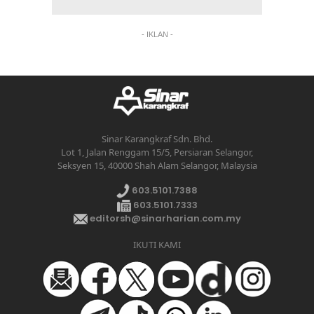
- IKLAN -
Sinar Karangkraf Sdn. Bhd.
Lot 1, Jalan Renggam 15/5, Persiaran Selangor,
Seksyen 15, 40000 Shah Alam Selangor, Malaysia
603.5101.7388
603.5101.7333
editorsh@sinarharian.com.my
IKUTI KAMI