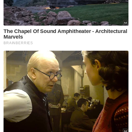
Artikel Berkaitan:
Serumpun cetus fenomena, sebar mesej perpaduan
Terengganu terima teguran, persembahan tidak
peka sensitiviti Ramadan
Suria KLCC tampilkan dekorasi Maghribi sempena
Aidilfitri
Muat naik video lagu raya tidak sopan, Aliff Syukri
diperintah bela diri
Tanpa baju ketat, lagu raya Aliff Syukri mencanak
naik di YouTube
Astro rancakkan kempen Cakap Baik-Baik, usaha
pupuk budaya baik - Menteri Perpaduan
"Ini bagi memastikan perkara seperti ini tidak
berterusan pada masa akan datang sehingga
menjadi aib atau tidak manis dalam
masyarakat bahkan mungkin (perbuatan itu)
akan berlebihan sehingga menonjolkan