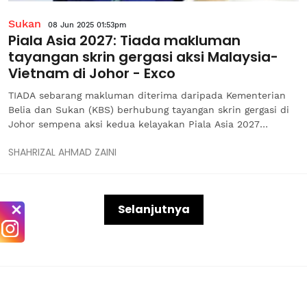
Sukan
08 Jun 2025 01:53pm
Piala Asia 2027: Tiada makluman
tayangan skrin gergasi aksi Malaysia-
Vietnam di Johor - Exco
TIADA sebarang makluman diterima daripada Kementerian
Belia dan Sukan (KBS) berhubung tayangan skrin gergasi di
Johor sempena aksi kedua kelayakan Piala Asia 2027
Kumpulan F antara Malaysia dan Vietnam di Stadium
SHAHRIZAL AHMAD ZAINI
Nasional Bukit Jalil pada Selasa. Exco Belia dan Sukan,
Pembangunan Usahawan dan...
Selanjutnya