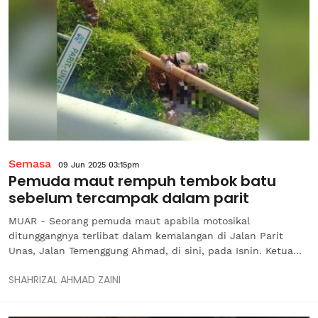
Semasa
09 Jun 2025 03:15pm
Pemuda maut rempuh tembok batu
sebelum tercampak dalam parit
MUAR - Seorang pemuda maut apabila motosikal
ditunggangnya terlibat dalam kemalangan di Jalan Parit
Unas, Jalan Temenggung Ahmad, di sini, pada Isnin. Ketua
Polis Daerah Muar, Asisten Komisioner Raiz Mukhliz Azman
SHAHRIZAL AHMAD ZAINI
Aziz berkata, siasatan mendapati kejadian dipercayai
berlaku pada jam 7.35 pagi...