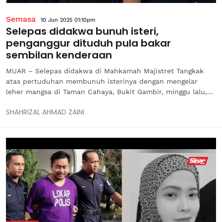
Semasa
10 Jun 2025 01:10pm
Selepas didakwa bunuh isteri,
penganggur dituduh pula bakar
sembilan kenderaan
MUAR – Selepas didakwa di Mahkamah Majistret Tangkak
atas pertuduhan membunuh isterinya dengan mengelar
leher mangsa di Taman Cahaya, Bukit Gambir, minggu lalu,
seorang penganggur dihadapkan pula ke Mahkamah Sesyen
SHAHRIZAL AHMAD ZAINI
Muar atas sembilan pertuduhan melakukan khianat.
Tertuduh, Mohamad Khairul Azmi...