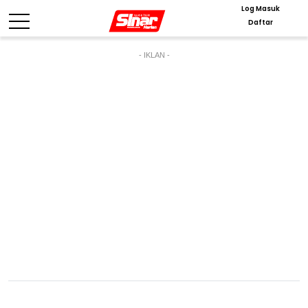
Log Masuk
Daftar
- IKLAN -