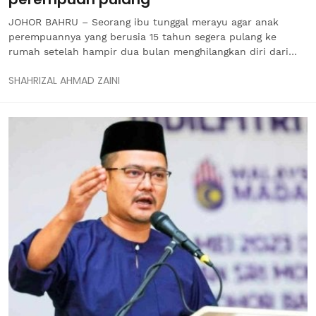
JOHOR BAHRU – Seorang ibu tunggal merayu agar anak
perempuannya yang berusia 15 tahun segera pulang ke
rumah setelah hampir dua bulan menghilangkan diri dari
kediaman mereka di Batu Pahat. Soh Shui Ping, 35, berkata,
SHAHRIZAL AHMAD ZAINI
anak sulungnya itu dipercayai melarikan diri dari rumah
mereka di Taman Murni,...