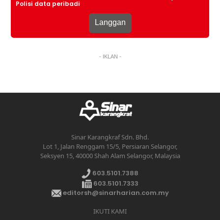
Polisi data peribadi
- IKLAN -
Sinar Karangkraf Sdn. Bhd.
Lot 1, Jalan Renggam 15/5, Persiaran Selangor,
Seksyen 15, 40000 Shah Alam Selangor, Malaysia
603.5101.7388
603.5101.7333
editorsh@sinarharian.com.my
IKUTI KAMI