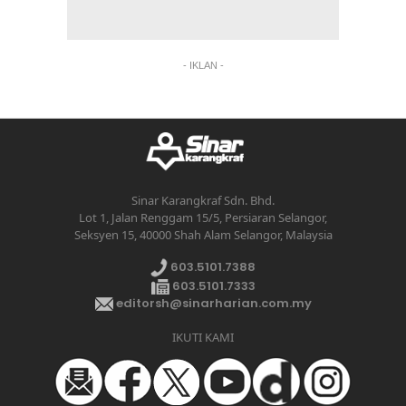
- IKLAN -
Sinar Karangkraf Sdn. Bhd.
Lot 1, Jalan Renggam 15/5, Persiaran Selangor,
Seksyen 15, 40000 Shah Alam Selangor, Malaysia
603.5101.7388
603.5101.7333
editorsh@sinarharian.com.my
IKUTI KAMI