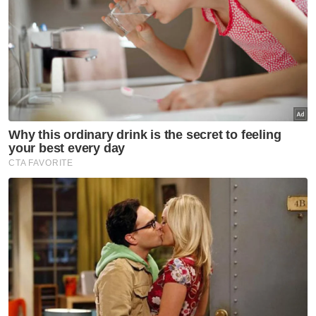
Artikel Disyorkan
GLOBAL
Trump syok sendiri, dakwa
dokumentari Melania ‘filem
nombor satu tahun ini’
GLOBAL
Nyamuk pembawa virus 'West
Nile' dikesan di Israel
GLOBAL
Korea Utara syor sup daging
anjing ketika gelombang haba
cecah 36.7 darjah Celsius