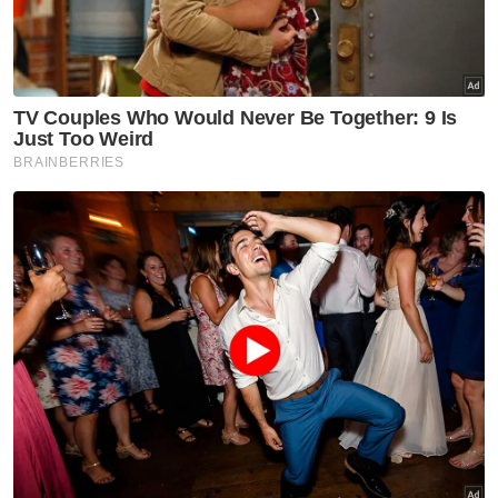
GLOBAL
Prabowo kecewa Indonesia
gagal ke Piala Dunia, meskipun
penduduk hampir 300 juta