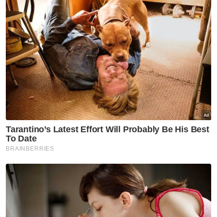
Artikel Berkaitan:
6 kanak-kanak antara 8 terperangkap dalam kereta
kabel
Kanak-kanak sembilan tahun kes termuda lahir anak
luar nikah
Tukang cuci maut putus kepala jatuh tingkat 29
Muat turun aplikasi Sinar Harian.
Klik di sini!
Buaian
Viral
Budak Cedera