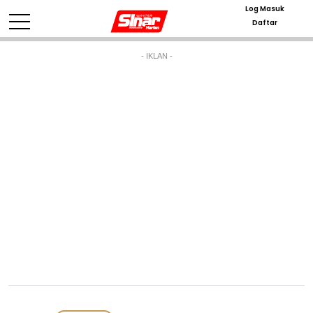
Log Masuk
Daftar
- IKLAN -