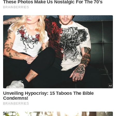
Politik
Nurul Izzah fokus pengajian
lanjutan, kekal sebagai
anggota PKR
Politik
Joachim, Joniston menang
tanpa bertanding Presiden,
Timbalan Presiden PBS
Politik
Nurul Izzah cuti sementara
jawatan Timbalan Presiden
PKR