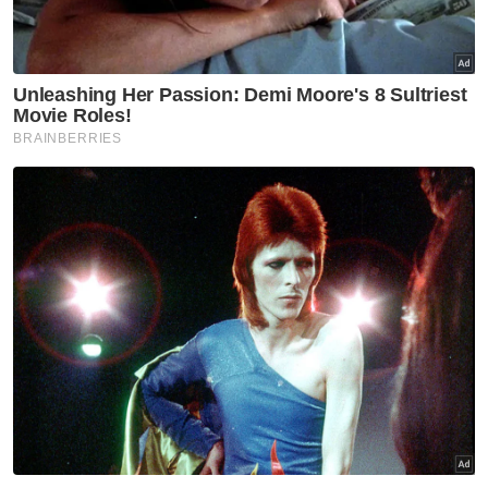
PRN Johor
Pas
Perikatan Nasional
Artikel Disyorkan
Politik
21 kerusi BN, apa baki untuk
PN?