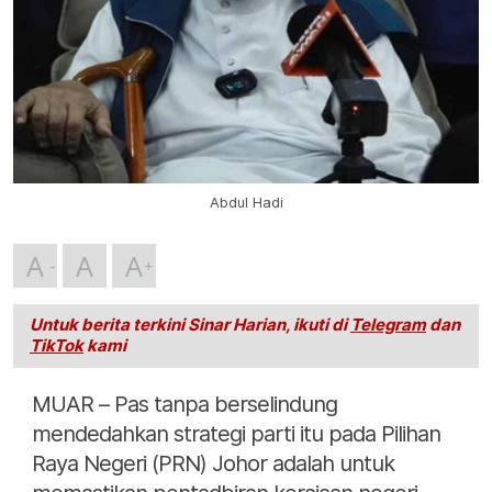
Abdul Hadi
A
A
A
Untuk berita terkini Sinar Harian, ikuti di
Telegram
dan
TikTok
kami
MUAR – Pas tanpa berselindung
mendedahkan strategi parti itu pada Pilihan
Raya Negeri (PRN) Johor adalah untuk