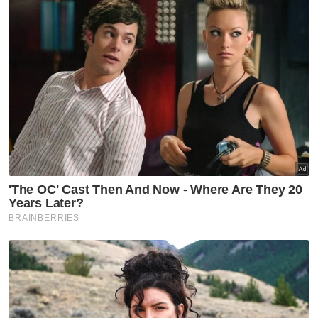
“Yang penting ialah kekuasaan politik Melayu-
Islam dan bukan Islam yang tidak ekstrem
seperti MCA dan MIC.
“Tapi kalau BN dah cukup kerusi, Pas tidak
ada masalah,” katanya.
Artikel Berkaitan:
PN memang tidak sasar tawan Johor – Tuan Ibrahim
Jadi pembangkang lebih munasabah
Mahkamah batal saman pemula tiga bekas ADUN
Pas terhadap Speaker Perlis
Siapa tawan 23 DUN?