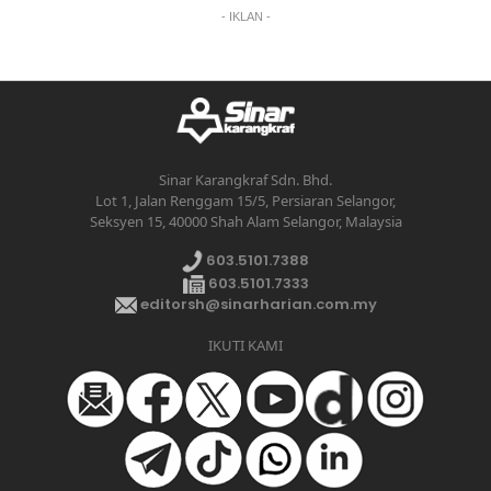
- IKLAN -
Sinar Karangkraf Sdn. Bhd.
Lot 1, Jalan Renggam 15/5, Persiaran Selangor,
Seksyen 15, 40000 Shah Alam Selangor, Malaysia
603.5101.7388
603.5101.7333
editorsh@sinarharian.com.my
IKUTI KAMI