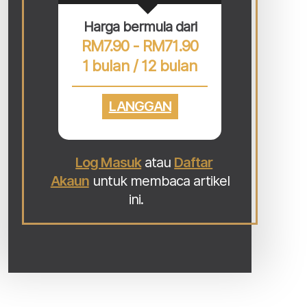
Harga bermula dari
RM7.90 - RM71.90
1 bulan / 12 bulan
LANGGAN
Log Masuk
atau
Daftar
Akaun
untuk membaca artikel
ini.