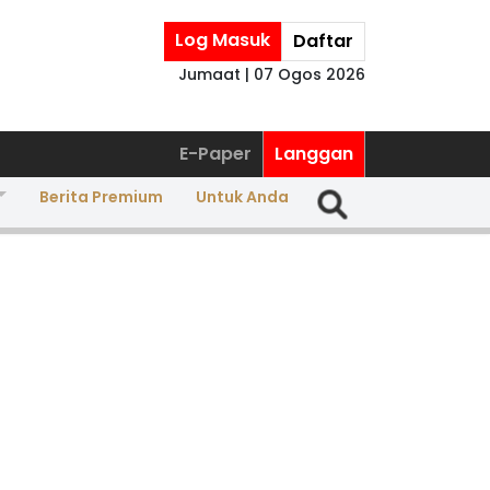
Log Masuk
Daftar
Jumaat | 07 Ogos 2026
E-Paper
Langgan
Berita Premium
Untuk Anda