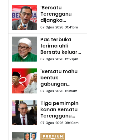
'Bersatu
Terengganu
dijangka
terkubur,
07 Ogos 2026 01:41pm
keputusan
Razali letak
Pas terbuka
jawatan tepat' -
terima ahli
Rosol
Bersatu keluar
parti - Abdul
07 Ogos 2026 12:50pm
Hadi
'Bersatu mahu
bentuk
gabungan
baharu,
07 Ogos 2026 11:39am
automatik
terkeluar
Tiga pemimpin
daripada PN'-
kanan Bersatu
Abdul Hadi
Terengganu
letak jawatan
07 Ogos 2026 09:10am