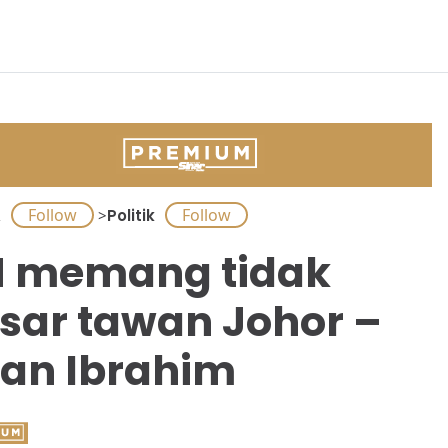
A
>
Politik
 memang tidak
sar tawan Johor –
an Ibrahim