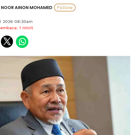
NOOR AINON MOHAMED
ai 2026 08:30am
membaca:
1
minit