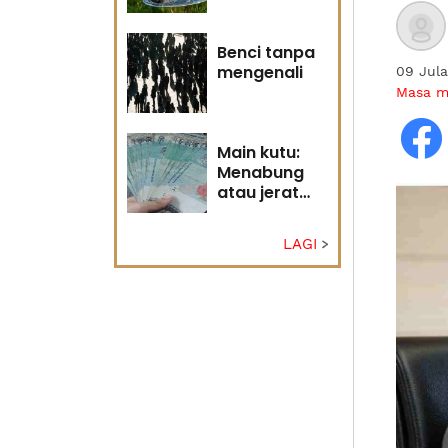
Tuhan
Benci tanpa
mengenali
09 Jul
Masa 
Main kutu:
Menabung
atau jerat
diri?
LAGI