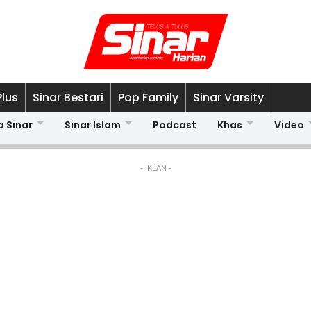
Plus
Sinar Bestari
Pop Family
Sinar Varsity
a Sinar
Sinar Islam
Podcast
Khas
Video
- IKLAN -