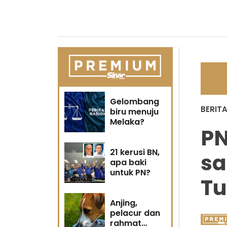
Gelombang
BERIT
biru menuju
Melaka?
PN
21 kerusi BN,
sa
apa baki
untuk PN?
Tu
Anjing,
pelacur dan
rahmat