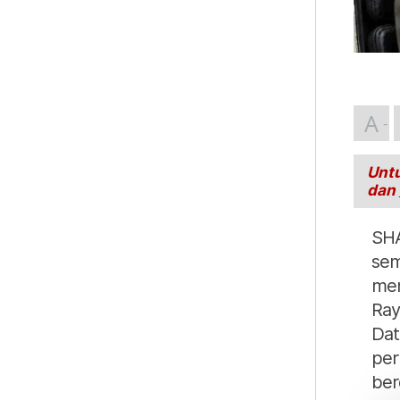
A
Untu
dan
SHA
sem
men
Ray
Dat
per
ber