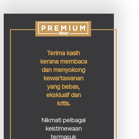
Terima kasih
kerana membaca
dan menyokong
kewartawanan
yang bebas,
eksklusif dan
kritis.
Nikmati pelbagai
keistimewaan
termasuk