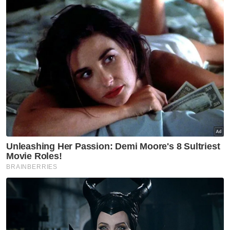
hari!
Selain itu, bantuan terus boleh disalurkan
melalui akaun Bank Simpanan Nasional (BSN)
1110141100035581 atas nama Rosli Abdullah.
Muat turun aplikasi Sinar Harian.
Klik di sini!