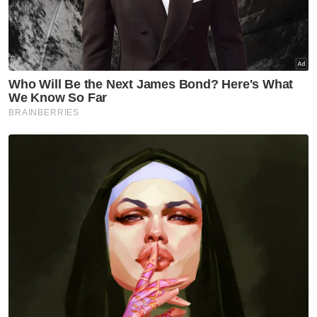
Pulau Redang: Kerajaan negeri
panggil pengusaha bot, resort
Terengganu
Enam bulan berjauhan, tak
sangka anak pulang sebagai
jenazah - Bapa
Terengganu
'Surprise' durian buat cikgu
kesayangan