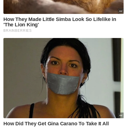
Langkawi
Di sebalik senyuman, tersembunyi derita kanser
buah pinggang
​Walaupun mempunyai adik-beradik tiri yang
tinggal berdekatan, dia kini lebih banyak
bergantung kepada ihsan pengurusan surau
dan rakan-rakan di kawasan Flat Batas Baru
untuk meneruskan kelangsungan hidup.