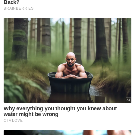
"​Pihak pengurusan surau ada membuka
tabung sumbangan untuk saya tapi dana
yang dikumpul setakat ni masih sikit untuk
tampung rawatan saya," katanya.
​Orang ramai yang ingin menghulurkan
sumbangan bagi membantu Rosli boleh
menghubungi Bendahari Surau Flat Batas
Baru, Tuan Ridwan di talian 014-3695714.
Berita Telus & Tulus menerusi E-Mel setiap