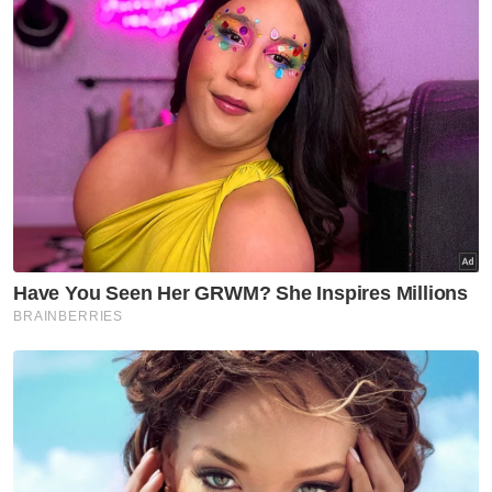
​Menurut Rosli, dia kini telah dirujuk ke
Hospital Universiti Sains Malaysia (HUSM),
Kubang Kerian, Kelantan bagi menjalani
pembedahan susulan selepas mendapatkan
rawatan di Hospital Sultanah Nur Zahirah
(HSNZ), di sini.
​Bagaimanapun, katanya impian untuk