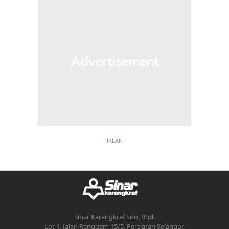
- IKLAN -
Sinar Karangkraf Sdn. Bhd.
Lot 1, Jalan Renggam 15/5, Persiaran Selangor,