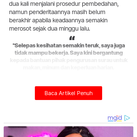
dua kali menjalani prosedur pembedahan,
namun penderitaannya masih belum
berakhir apabila keadaannya semakin
merosot sejak dua minggu lalu.
​"Selepas kesihatan semakin teruk, saya juga
tidak mampu bekerja. Saya kini bergantung
kepada bantuan pihak pengurusan surau untuk
makan, minum dan keperluan harian.
​"Saya harap ada insan yang sudi membantu
saya mendapatkan rawatan secepat
Baca Artikel Penuh
mungkin. Saya masih mahu sembuh dan
menjalani kehidupan seperti biasa," katanya
ketika ditemui di Surau Flat Batas Baru di sini.