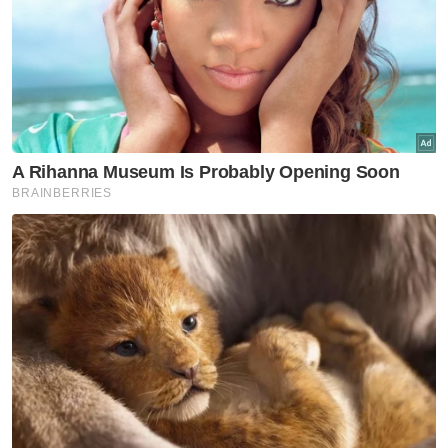
kembali sihat semakin samar disebabkan
kekangan kewangan memandangkan dia
memerlukan dana kira-kira RM50,000 bagi
menampung kos pembedahan serta kos
perbelanjaan sepanjang menerima rawatan
di hospital tersebut.
​Sebelum jatuh sakit, Rosli yang belum
berkahwin menyara hidup dengan menggali
kubur selain mengurus dan menjaga
kebersihan surau yang turut menjadi tempat
tinggalnya sejak lebih 30 tahun lalu.
Artikel Berkaitan:
Hampir pitam di Parlimen, MP Kuala Terengganu
dikejarkan ke IJN
Derita kanser otak, Nur Umairah impi lihat penguin di