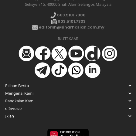
Seksyen 15, 40000 Shah Alam Selangor, Malaysia
603.5101.7388
603.5101.7333
editorsh@sinarharian.com.my
IKUTI KAMI