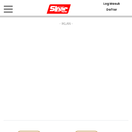
Log Masuk
Daftar
- IKLAN -