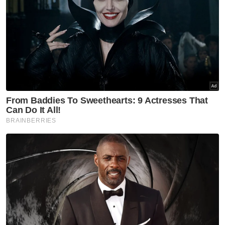
Kanser
Terengganu
Kesihatan
Artikel Disyorkan
Terengganu
Bunga Kenanga diangkat
sebagai simbolik identiti
Terengganu
Terengganu
Kerosakan terumbu karang