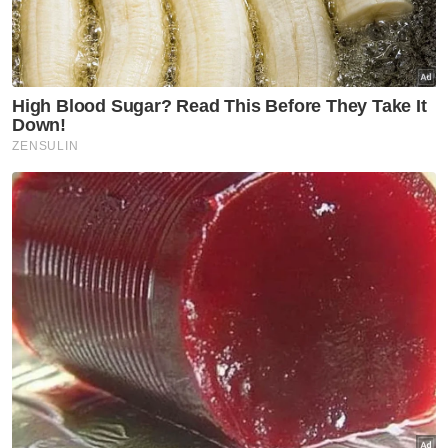
global terganggu, rakyat Malaysia tidak
menanggung sepenuhnya kenaikan tersebut.
Berita Telus & Tulus menerusi E-Mel setiap
hari!
"Jika tiada mekanisme seperti BUDI95, rakyat
pasti berdepan kenaikan harga petrol yang
jauh lebih tinggi. Inilah hakikat yang perlu