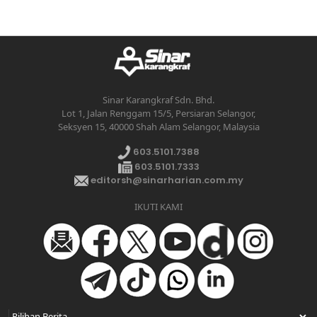
Sinar Karangkraf Sdn. Bhd.
Lot 1, Jalan Renggam 15/5, Persiaran Selangor,
Seksyen 15, 40000 Shah Alam Selangor, Malaysia
603.5101.7388
603.5101.7333
editorsh@sinarharian.com.my
IKUTI KAMI