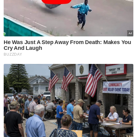
Muat turun aplikasi Sinar Harian.
Klik di sini!
Jawab soalan kaji selidik dan
dapatkan
×
baucar tunai.
Apakah bangsa anda?
Melayu
Cina
India
Etnik Sabah & Sarawak
Lain lain
VPoints:
0
Masuk | Daftar
Sheikh Umar
Onn Hafiz