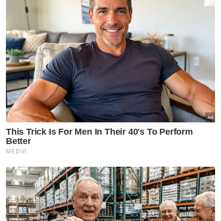
PH kini antagonis nombor satu PRN Johor?
PH tawar agenda pembangunan mampan,
gilap potensi Johor - Amirudin
PKR serah senarai calon bagi PRN Negeri
Sembilan - Aminuddin
Artikel Berkaitan:
'Onn Hafiz bukan pengkhianat' - Zahid Hamidi
PH Johor gesa Onn Hafiz hormati prinsip
tanggungjawab bersama Kerajaan Perpaduan
PRN Johor: Dakwaan pelajar TVET dijadikan sasaran
kempen BN, Onn Hafiz digesa beri penjelasan
Nak bertanding di Negeri Sembilan, Anthony
ingatkan Albert tukar alamat dahulu