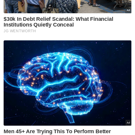
Tidak Faham Mekanisme
Dakwaan
Budi95
Artikel Disyorkan
Politik
Nurul Izzah fokus pengajian
lanjutan, kekal sebagai
anggota PKR