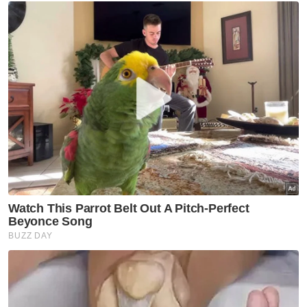
pelaksanaan, perkara itu boleh dibincangkan
dalam kerajaan dan bukannya dijadikan
bahan serangan terbuka seolah-olah mereka
sendiri bukan sebahagian daripada kerajaan.
"Tapi saya diberitahu Onn Hafiz kerap tidak
hadir mesyuarat antara Perdana Menteri,
Datuk Seri Anwar Ibrahim dengan Menteri
Besar dan Ketua Menteri. Mungkin itu sebab
beliau kurang jelas banyak perkara,” katanya.
Pada masa sama Sheikh Umar berkata,
Kerajaan Madani tidak pernah mendakwa
semua dasar yang dilaksanakan adalah
sempurna, sebaliknya sentiasa terbuka
menerima pandangan rakyat serta
melakukan penambahbaikan dari semasa ke