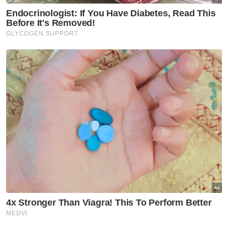
dijelaskan kepada rakyat, bukannya
disembunyikan demi meraih laba politik,"
katanya dalam satu kenyataan pada Selasa.
Sheikh Umar turut mempersoalkan kritikan
Onn Hafiz terhadap dasar Kerajaan Madani
memandangkan UMNO mempunyai tujuh
wakil sebagai menteri dalam Kabinet
Persekutuan.
"Adakah Onn anggap menteri-menteri UMNO
itu semuanya tidak tahu? Antaranya ialah
Datuk Seri Dr Ahmad Zahid Hamidi, Datuk
Seri Johari Abdul Ghani, Datuk Seri
Mohamed Khaled Nordin dan Datuk Seri
Azalina Othman Said.
"Jika benar ada kelemahan dalam