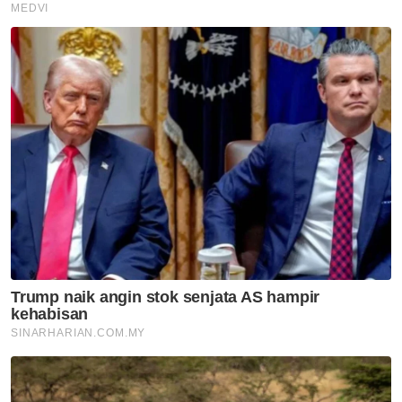
Politik
Joachim, Joniston menang
tanpa bertanding Presiden,
Timbalan Presiden PBS
Politik
Nurul Izzah cuti sementara
jawatan Timbalan Presiden
PKR
Politik
PRN Melaka: Baru Ogos, jangan
bergaduh awal, runding dulu -
Ahmad Maslan