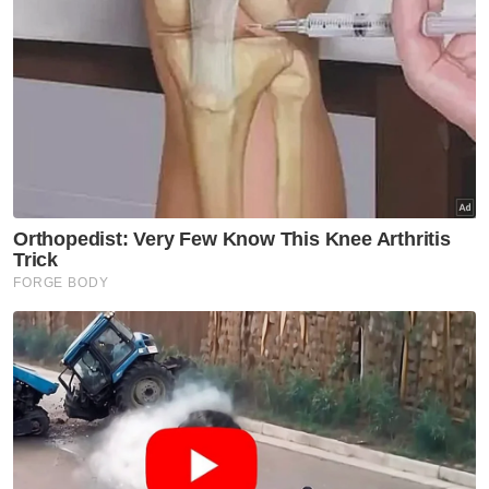
semasa.
"Matlamatnya tetap sama iaitu memastikan
subsidi sampai kepada mereka yang benar-
benar layak, membanteras ketirisan dan
melindungi kebajikan rakyat ketika dunia
berdepan ketidaktentuan ekonomi.
"Apa yang pelik, apabila penyasaran subsidi
diesel bermula pada tahun 2024 dan
mekanisme BUDI95 diperkenalkan pada
tahun 2025, suara bantahan Onn seperti ini
tidak pula kedengaran.
"Johor memerlukan kepimpinan yang
menawarkan penyelesaian, bukannya
sekadar mengulangi retorik yang biasa
dimainkan cybertrooper,"ujarnya.