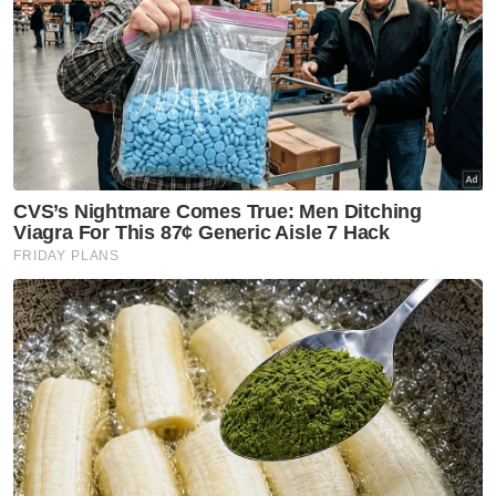
Bagaiamanpun katanya, kerajaan memilih
pendekatan subsidi bersasar bagi
memastikan golongan yang memerlukan
terus menerima perlindungan.
"Apabila krisis Asia Barat menyebabkan harga
minyak dunia meningkat dan rantaian bekalan